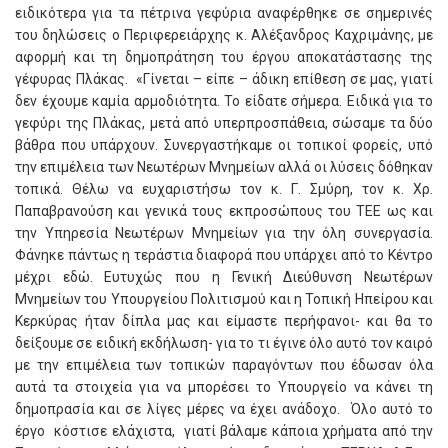
ειδικότερα για τα πέτρινα γεφύρια αναφέρθηκε σε σημερινές
του δηλώσεις ο Περιφερειάρχης κ. Αλέξανδρος Καχριμάνης, με
αφορμή και τη δημοπράτηση του έργου αποκατάστασης της
γέφυρας Πλάκας. «Γίνεται – είπε – άδικη επίθεση σε μας, γιατί
δεν έχουμε καμία αρμοδιότητα. Το είδατε σήμερα. Ειδικά για το
γεφύρι της Πλάκας, μετά από υπερπροσπάθεια, σώσαμε τα δύο
βάθρα που υπάρχουν. Συνεργαστήκαμε οι τοπικοί φορείς, υπό
την επιμέλεια των Νεωτέρων Μνημείων αλλά οι λύσεις δόθηκαν
τοπικά. Θέλω να ευχαριστήσω τον κ. Γ. Σμύρη, τον κ. Χρ.
Παπαβρανούση και γενικά τους εκπροσώπους του ΤΕΕ ως και
την Υπηρεσία Νεωτέρων Μνημείων για την όλη συνεργασία.
Φάνηκε πάντως η τεράστια διαφορά που υπάρχει από το Κέντρο
μέχρι εδώ. Ευτυχώς που η Γενική Διεύθυνση Νεωτέρων
Μνημείων του Υπουργείου Πολιτισμού και η Τοπική Ηπείρου και
Κερκύρας ήταν δίπλα μας και είμαστε περήφανοι- και θα το
δείξουμε σε ειδική εκδήλωση- για το τι έγινε όλο αυτό τον καιρό
με την επιμέλεια των τοπικών παραγόντων που έδωσαν όλα
αυτά τα στοιχεία για να μπορέσει το Υπουργείο να κάνει τη
δημοπρασία και σε λίγες μέρες να έχει ανάδοχο. Όλο αυτό το
έργο κόστισε ελάχιστα, γιατί βάλαμε κάποια χρήματα από την