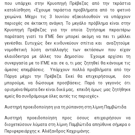
που υπάρχει στην Κρυοπηγή Πρέβεζας από την τεράστια
κατολίσθηση. «Έχουμε τεράστια προβλήματα από το φετινό
χειμώνα. Μέχρι τις 3 Ιουνίου εξακολουθούν να υπάρχουν
περιοχές σε έκτακτη ανάγκη. Το μεγάλο πρόβλημα είναι στην
Κρυοπηγή Πρέβεζας για την οποία ζητήσαμε περαιτέρω
παράταση γιατί το ΙΓΜΕ δεν μπορεί ακόμη να πει τι μέλλει
γενέσθαι. Ευτυχώς δεν κινδυνεύουν σπίτια και αναζητούμε
νομοθετική λύση ανταλλαγής των εκτάσεων που είχαν
ελαιόδεντρα με άλλες του Δημοσίου. Έχουμε αρχίσει τη
συνεργασία με το ΙΓΜΕ και σε ο, τι μας ζητηθεί θα κάνουμε τις
άμεσες επεμβάσεις. Υπάρχουν πολλά προβλήματα από την
Πάργα μέχρι την Πρέβεζα. Εκεί θα επιχειρήσουμε, όσο
μπορούμε, να δώσουμε προσβάσεις. Παρά το γεγονός ότι
ορισμένα θέματα δεν είναι δικά μας, επειδή όμως μας ζητήθηκε
εμείς θα συνδράμουμε όλες αυτές τις περιοχές».
Αυστηρή προειδοποίηση για τη ρύπανση στη λίμνη Παμβώτιδα
Αυστηρή προειδοποίηση προς όσους επιχειρήσουν να
διοχετεύσουν λύματα στη λίμνη Παμβώτιδα απηύθυνε σήμερα ο
Περιφερειάρχης κ. Αλέξανδρος Καχριμάνης.