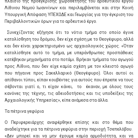
πλαίσιο της προέγκρισης χωροθέτησης του αρδευτικού έργου
Λίθινου Νομού Ιωαννίνων και περιλαμβάνεται και στην Κοινή
Υπουργική Απόφαση ΥΠΕΧΩΔΕ και Γεωργίας για την έγκριση του
Περιβαλλοντικών όρων για το αρδευτικό έργο.
Συνεχίζοντας εξήγησε ότι το νότιο τμήμα στο οποίο έγινε
κατολίσθηση του δρόμου, δεν είχε σχέση με το Θεογέφυρο, αλλά
και δεν είναι χαρακτηρισμένο ως αρχαιολογικός χώρος. «Όταν
κατολίσθησε αυτό το τμήμα, με υπεράνθρωπες προσπάθειες
κατέβηκαν μηχανήματα στο ποτάμι. Βρήκαν τμήματα του αγωγού
προς Λίθινο, που δεν είχε καμία σχέση με τον κλειστό αγωγό
που πήγαινε προς Σακελλαρικό (Θεογέφυρο). Όλοι αυτοί οι
απίθανοι τύποι, είπαν κουβέντες για αυτούς που έπρεπε να τους
σέβονται γιατί ο, τι είχαν κάνει, το έκαναν, με όλους τους
κανόνες της τέχνης, τις αδειοδοτήσεις και τις υποδείξεις της
Αρχαιολογικής Υπηρεσίας», είπε ανάμεσα στα άλλα.
Τα πέτρινα γεφύρια
Ο Περιφερειάρχης αναφέρθηκε επίσης και στο θέμα που
αναδείχτηκε για τα πέτρινα γεφύρια στην περιοχή Τσεπελόβου.
«Δεν μπορεί και να μην έχουμε καμία αρμοδιότητα, και να