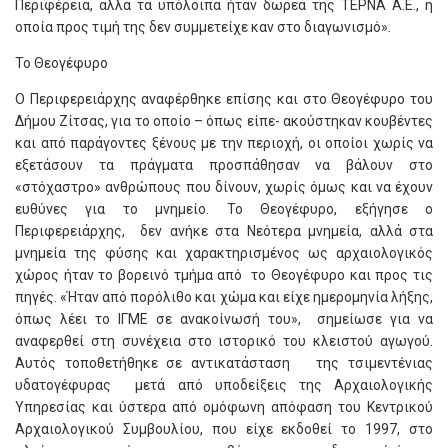
Περιφέρεια, αλλά τα υπόλοιπα ήταν δωρεά της ΤΕΡΝΑ Α.Ε., η
οποία προς τιμή της δεν συμμετείχε καν στο διαγωνισμό».
Το Θεογέφυρο
Ο Περιφερειάρχης αναφέρθηκε επίσης και στο Θεογέφυρο του
Δήμου Ζίτσας, για το οποίο – όπως είπε- ακούστηκαν κουβέντες
και από παράγοντες ξένους με την περιοχή, οι οποίοι χωρίς να
εξετάσουν τα πράγματα προσπάθησαν να βάλουν στο
«στόχαστρο» ανθρώπους που δίνουν, χωρίς όμως και να έχουν
ευθύνες για το μνημείο. Το Θεογέφυρο, εξήγησε ο
Περιφερειάρχης, δεν ανήκε στα Νεότερα μνημεία, αλλά στα
μνημεία της φύσης και χαρακτηρισμένος ως αρχαιολογικός
χώρος ήταν το βορεινό τμήμα από το Θεογέφυρο και προς τις
πηγές. «Ήταν από πορόλιθο και χώμα και είχε ημερομηνία λήξης,
όπως λέει το ΙΓΜΕ σε ανακοίνωσή του», σημείωσε για να
αναφερθεί στη συνέχεια στο ιστορικό του κλειστού αγωγού.
Αυτός τοποθετήθηκε σε αντικατάσταση της τσιμεντένιας
υδατογέφυρας μετά από υποδείξεις της Αρχαιολογικής
Υπηρεσίας και ύστερα από ομόφωνη απόφαση του Κεντρικού
Αρχαιολογικού Συμβουλίου, που είχε εκδοθεί το 1997, στο