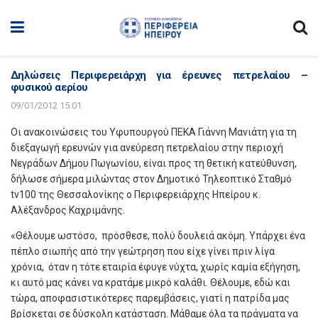
Δηλώσεις Περιφερειάρχη για έρευνες πετρελαίου –
φυσικού αερίου
09/01/2012 15:01
Οι ανακοινώσεις του Υφυπουργού ΠΕΚΑ Γιάννη Μανιάτη για τη
διεξαγωγή ερευνών για ανεύρεση πετρελαίου στην περιοχή
Νεγράδων Δήμου Πωγωνίου, είναι προς τη θετική κατεύθυνση,
δήλωσε σήμερα μιλώντας στον Δημοτικό Τηλεοπτικό Σταθμό
tv100 της Θεσσαλονίκης ο Περιφερειάρχης Ηπείρου κ.
Αλέξανδρος Καχριμάνης.
«Θέλουμε ωστόσο, πρόσθεσε, πολύ δουλειά ακόμη. Υπάρχει ένα
πέπλο σιωπής από την γεώτρηση που είχε γίνει πριν λίγα
χρόνια, όταν η τότε εταιρία έφυγε νύχτα, χωρίς καμία εξήγηση,
κι αυτό μας κάνει να κρατάμε μικρό καλάθι. Θέλουμε, εδώ και
τώρα, αποφασιστικότερες παρεμβάσεις, γιατί η πατρίδα μας
βρίσκεται σε δύσκολη κατάσταση. Μάθαμε όλα τα πράγματα να