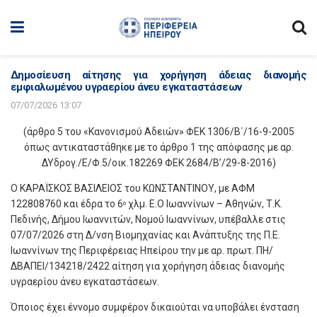
Δημοσίευση αίτησης για χορήγηση άδειας διανομής
εμφιαλωμένου υγραερίου άνευ εγκαταστάσεων
07/07/2026 13:07
(άρθρο 5 του «Κανονισμού Αδειών» ΦΕΚ 1306/Β΄/16-9-2005
όπως αντικαταστάθηκε με το άρθρο 1 της απόφασης με αρ.
ΔΥδρογ./Ε/Φ.5/οικ.182269 ΦΕΚ 2684/Β’/29-8-2016)
Ο ΚΑΡΑΪΣΚΟΣ ΒΑΣΙΛΕΙΟΣ του ΚΩΝΣΤΑΝΤΙΝΟΥ, με ΑΦΜ
122808760 και έδρα το 6
χλμ. Ε.Ο Ιωαννίνων – Αθηνών, Τ.Κ.
ο
Πεδινής, Δήμου Ιωαννιτών, Νομού Ιωαννίνων, υπέβαλλε στις
07/07/2026 στη Δ/νση Βιομηχανίας και Ανάπτυξης της Π.Ε.
Ιωαννίνων της Περιφέρειας Ηπείρου την με αρ. πρωτ. ΠΗ/
ΔΒΑΠΕΙ/134218/2422 αίτηση για χορήγηση άδειας διανομής
υγραερίου άνευ εγκαταστάσεων.
Όποιος έχει έννομο συμφέρον δικαιούται να υποβάλει ένσταση