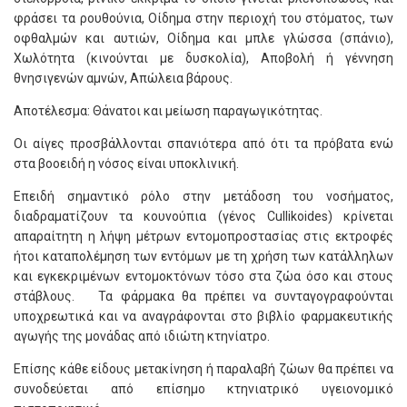
φράσει τα ρουθούνια, Οίδημα στην περιοχή του στόματος, των
οφθαλμών και αυτιών, Οίδημα και μπλε γλώσσα (σπάνιο),
Χωλότητα (κινούνται με δυσκολία), Αποβολή ή γέννηση
θνησιγενών αμνών, Απώλεια βάρους.
Αποτέλεσμα: Θάνατοι και μείωση παραγωγικότητας.
Οι αίγες προσβάλλονται σπανιότερα από ότι τα πρόβατα ενώ
στα βοοειδή η νόσος είναι υποκλινική.
Επειδή σημαντικό ρόλο στην μετάδοση του νοσήματος,
διαδραματίζουν τα κουνούπια (γένος Cullikoides) κρίνεται
απαραίτητη η λήψη μέτρων εντομοπροστασίας στις εκτροφές
ήτοι καταπολέμηση των εντόμων με τη χρήση των κατάλληλων
και εγκεκριμένων εντομοκτόνων τόσο στα ζώα όσο και στους
στάβλους. Τα φάρμακα θα πρέπει να συνταγογραφούνται
υποχρεωτικά και να αναγράφονται στο βιβλίο φαρμακευτικής
αγωγής της μονάδας από ιδιώτη κτηνίατρο.
Επίσης κάθε είδους μετακίνηση ή παραλαβή ζώων θα πρέπει να
συνοδεύεται από επίσημο κτηνιατρικό υγειονομικό