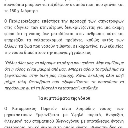
κουνούπια μπορούν να ταξιδέψουν σε απόσταση που φτάνει και
τα 150 χιλιόμετρα.
Ο Περιφερειάρχης επέστησε την προσοχή των κτηνοτρόφων
στις οδηγίες των κτηνιάτρων, διευκρινίζοντας για μια ακόμη
φορά ότι η νόσος δεν μεταδίδεται στον άνθρωπο, ούτε και
επηρεάζει τα γαλακτοκομικά προϊόντα, καθώς εκτός των
άλλων, τα ζώα που νοσούν τίθενται σε καραντίνα, ενώ εξαιτίας
της νόσου διακόπτουν την παραγωγή γάλακτος.
“Θέλω όλοι μας να πάρουμε τα μέτρα που πρέπει. Μην νομίζουμε
ότι η νόσος είναι μακριά από μας. Μπορεί αύριο το πρόβλημα να
ξεφυτρώσει στην δική μας περιοχή. Κάνω έκκληση όλοι μαζί
μέχρι τέλη Οκτώβριου που εξαφανίζονται τα κουνούπια να
περάσουμε αυτή τη δύσκολη κατάσταση”,
κατέληξε.
Τα συμπτώματα της νόσου
Ο Καταρροϊκός Πυρετός είναι λοιμώδης νόσος των
μηρυκαστικών Εμφανίζεται με Υψηλό πυρετό, Ανορεξία,
Φλεγμονή του στοματικού βλεννογόνου με αποτέλεσμα έντονη
σιελόρροια, ρινικό έκκριμα το οποίο γίνεται βλενοπυώδες και