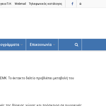
γεια Π.H.
Webmail
Τηλεφωνικός κατάλογος
ογράμματα
Επικοινωνία
/ΕΜΚ. Το έκτακτο δελτίο προβλέπει μεταβολή του
ές της βόρειας χώρας και πρόσκαιρα σε ημιορεινές