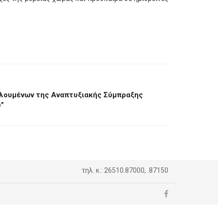
λουμένων της Αναπτυξιακής Σύμπραξης
υ”
τηλ. κ.: 26510.87000, .87150