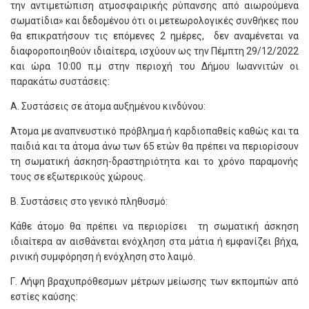
την αντιμετώπιση ατμοσφαιρικής ρύπανσης από αιωρούμενα
σωματίδια» και δεδομένου ότι οι μετεωρολογικές συνθήκες που
θα επικρατήσουν τις επόμενες 2 ημέρες, δεν αναμένεται να
διαφοροποιηθούν ιδιαίτερα, ισχύουν ως την Πέμπτη 29/12/2022
και ώρα 10:00 π.μ στην περιοχή του Δήμου Ιωαννιτών οι
παρακάτω συστάσεις:
Α. Συστάσεις σε άτομα αυξημένου κινδύνου:
Άτομα με αναπνευστικό πρόβλημα ή καρδιοπαθείς καθώς και τα
παιδιά και τα άτομα άνω των 65 ετών θα πρέπει να περιορίσουν
τη σωματική άσκηση-δραστηριότητα και το χρόνο παραμονής
τους σε εξωτερικούς χώρους.
Β. Συστάσεις στο γενικό πληθυσμό:
Κάθε άτομο θα πρέπει να περιορίσει τη σωματική άσκηση
ιδιαίτερα αν αισθάνεται ενόχληση στα μάτια ή εμφανίζει βήχα,
ρινική συμφόρηση ή ενόχληση στο λαιμό.
Γ. Λήψη βραχυπρόθεσμων μέτρων μείωσης των εκπομπών από
εστίες καύσης: