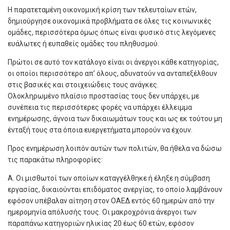
Η παρατεταμένη οικονομική κρίση των τελευταίων ετών,
δημιούργησε οικονομικά προβλήματα σε όλες τις κοινωνικές
ομάδες, περισσότερα όμως όπως είναι φυσικό στις λεγόμενες
ευάλωτες ή ευπαθείς ομάδες του πληθυσμού.
Πρώτοι σε αυτό τον κατάλογο είναι οι άνεργοι κάθε κατηγορίας,
οι οποίοι περισσότερο απ’ όλους, αδυνατούν να ανταπεξέλθουν
στις βασικές και στοιχειώδεις τους ανάγκες.
Ολοκληρωμένο πλαίσιο προστασίας τους δεν υπάρχει, με
συνέπεια τις περισσότερες φορές να υπάρχει έλλειμμα
ενημέρωσης, άγνοια των δικαιωμάτων τους και ως εκ τούτου μη
ένταξή τους στα όποια ευεργετήματα μπορούν να έχουν.
Προς ενημέρωση λοιπόν αυτών των πολιτών, θα ήθελα να δώσω
τις παρακάτω πληροφορίες:
Α. Οι μισθωτοί των οποίων καταγγέλθηκε ή έληξε η σύμβαση
εργασίας, δικαιούνται επιδόματος ανεργίας, το οποίο λαμβάνουν
εφόσον υπέβαλαν αίτηση στον ΟΑΕΔ εντός 60 ημερών από την
ημερομηνία απόλυσής τους. Οι μακροχρόνια άνεργοι των
παραπάνω κατηγοριών ηλικίας 20 έως 60 ετών, εφόσον