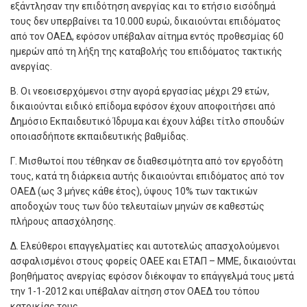
εξάντλησαν την επιδότηση ανεργίας και το ετήσιο εισόδημά
τους δεν υπερβαίνει τα 10.000 ευρώ, δικαιούνται επιδόματος
από τον ΟΑΕΔ, εφόσον υπέβαλαν αίτημα εντός προθεσμίας 60
ημερών από τη λήξη της καταβολής του επιδόματος τακτικής
ανεργίας.
Β. Οι νεοεισερχόμενοι στην αγορά εργασίας μέχρι 29 ετών,
δικαιούνται ειδικό επίδομα εφόσον έχουν αποφοιτήσει από
Δημόσιο Εκπαιδευτικό Ίδρυμα και έχουν λάβει τίτλο σπουδών
οποιασδήποτε εκπαιδευτικής βαθμίδας.
Γ. Μισθωτοί που τέθηκαν σε διαθεσιμότητα από τον εργοδότη
τους, κατά τη διάρκεια αυτής δικαιούνται επιδόματος από τον
ΟΑΕΔ (ως 3 μήνες κάθε έτος), ύψους 10% των τακτικών
αποδοχών τους των δύο τελευταίων μηνών σε καθεστώς
πλήρους απασχόλησης.
Δ. Ελεύθεροι επαγγελματίες και αυτοτελώς απασχολούμενοι
ασφαλισμένοι στους φορείς ΟΑΕΕ και ΕΤΑΠ – ΜΜΕ, δικαιούνται
βοηθήματος ανεργίας εφόσον διέκοψαν το επάγγελμά τους μετά
την 1-1-2012 και υπέβαλαν αίτηση στον ΟΑΕΔ του τόπου
κατοικίας τους.