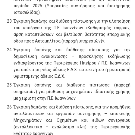
περίοδο 2025 (Υπηρεσίες συντήρησης και διατήρησης
ιστοσελίδας).
Έγκριση δαπάνης και διάθεση πίστωσης για την υλοποίηση
του υποέργου της Π.Ε. Ιωαννίνων «Καθαρισμός τάφρων,
άρση καταπτώσεων και βελτίωση βατότητας επαρχιακής
οδού προς Αετομηλίτσα (παροχή υπηρεσιών)».
Έγκριση δαπάνης και διάθεσης πίστωσης για την
δημοσίευση ανακοίνωσης – πρόσκλησης εκδήλωσης
ενδιαφέροντος της Περιφέρειας Ηπείρου / Π.Ε. Ιωαννίνων
για απόκτηση νέας άδειας Ε.Δ.Χ. αυτοκινήτου ή μετατροπή
υφιστάμενης άδειας Ε.Δ.Χ.
Έγκριση δαπάνης και διάθεσης πίστωσης (παροχή
υπηρεσιών) για μίσθωση μηχανημάτων ιδιωτικής χρήσης
με χειριστή στην Π.Ε. Ιωαννίνων.
Έγκριση δαπάνης και διάθεση πίστωσης, για την προμήθεια
ανταλλακτικών και εργασιών συντήρησης – επισκευής
Μηχανημάτων και Οχημάτων και ειδών συνεργείου
(ανταλλακτικά – αναλώσιμα κλπ) της Περιφερειακής
Ενότητας Ιωαννίνων.