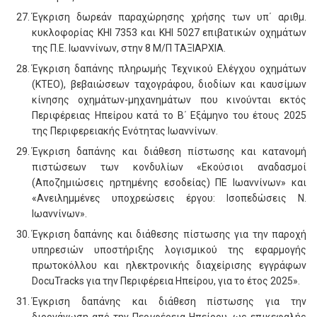
Έγκριση δωρεάν παραχώρησης χρήσης των υπ΄ αριθμ.
κυκλοφορίας ΚΗΙ 7353 και KHI 5027 επιβατικών οχημάτων
της Π.Ε. Ιωαννίνων, στην 8 Μ/Π ΤΑΞΙΑΡΧΙΑ.
Έγκριση δαπάνης πληρωμής Τεχνικού Ελέγχου οχημάτων
(ΚΤΕΟ), βεβαιώσεων ταχογράφου, διοδίων και καυσίμων
κίνησης οχημάτων-μηχανημάτων που κινούνται εκτός
Περιφέρειας Ηπείρου κατά το Β΄ Εξάμηνο του έτους 2025
της Περιφερειακής Ενότητας Ιωαννίνων.
Έγκριση δαπάνης και διάθεση πίστωσης και κατανομή
πιστώσεων των κονδυλίων «Εκούσιοι αναδασμοί
(Αποζημιώσεις ηρτημένης εσοδείας) ΠΕ Ιωαννίνων» και
«Ανειλημμένες υποχρεώσεις έργου: Ισοπεδώσεις Ν.
Ιωαννίνων».
Έγκριση δαπάνης και διάθεσης πίστωσης για την παροχή
υπηρεσιών υποστήριξης λογισμικού της εφαρμογής
πρωτοκόλλου και ηλεκτρονικής διαχείρισης εγγράφων
DocuTracks για την Περιφέρεια Ηπείρου, για το έτος 2025».
Έγκριση δαπάνης και διάθεση πίστωσης για την