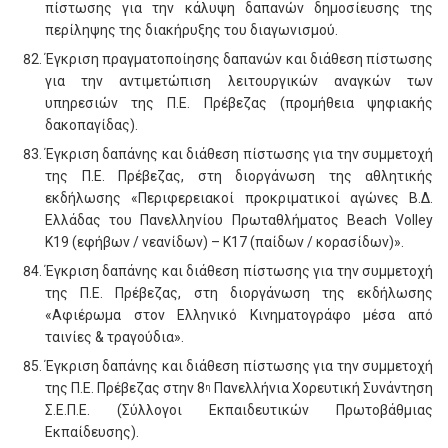
πίστωσης για την κάλυψη δαπανών δημοσίευσης της
περίληψης της διακήρυξης του διαγωνισμού.
Έγκριση πραγματοποίησης δαπανών και διάθεση πίστωσης
για την αντιμετώπιση λειτουργικών αναγκών των
υπηρεσιών της Π.Ε. Πρέβεζας (προμήθεια ψηφιακής
δακοπαγίδας).
Έγκριση δαπάνης και διάθεση πίστωσης για την συμμετοχή
της Π.Ε. Πρέβεζας, στη διοργάνωση της αθλητικής
εκδήλωσης «Περιφερειακοί προκριματικοί αγώνες Β.Δ.
Ελλάδας του Πανελληνίου Πρωταθλήματος Beach Volley
Κ19 (εφήβων / νεανίδων) – Κ17 (παίδων / κορασίδων)».
Έγκριση δαπάνης και διάθεση πίστωσης για την συμμετοχή
της Π.Ε. Πρέβεζας, στη διοργάνωση της εκδήλωσης
«Αφιέρωμα στον Ελληνικό Κινηματογράφο μέσα από
ταινίες & τραγούδια».
Έγκριση δαπάνης και διάθεση πίστωσης για την συμμετοχή
της Π.Ε. Πρέβεζας στην 8
Πανελλήνια Χορευτική Συνάντηση
η
Σ.Ε.Π.Ε. (Σύλλογοι Εκπαιδευτικών Πρωτοβάθμιας
Εκπαίδευσης).