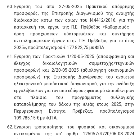
Έγκριση του από 27-05-2025 Πρακτικού απόρριψης
προσφοράς, της Επιτροπής Διαγωνισμού της ανοιχτής
διαδικασίας κάτω των ορίων του Ν.4412/2016, για την
κατασκευή του έργου της Π.Ε. Πρέβεζας «Καθαρισμός –
άρση προσχώσεων υδατορεμάτων και συντήρηση
αντιπλημμυρικών έργων στην Π.Ε. Πρέβεζας για το έτος
2025», προϋπολογισμού € 177.822,75 με ΦΠΑ.
Έγκριση των Πρακτικών 1/20-05-2025 (αποσφράγιση και
έλεγχος δικαιολογητικών συμμετοχής/τεχνικών
προσφορών) και 2/20-05-2025 (αξιολόγηση οικονομικών
προσφορών) της Επιτροπής Διενέργειας του ανοικτού
ηλεκτρονικού μειοδοτικού διαγωνισμού, για την ανάδειξη
εργολάβου/ων για τον από εδάφους ψεκασμό ελαιοδέντρων
στα πλαίσια του προγράμματος συλλογικής
καταπολέμησης του δάκου της ελιάς έτους 2025, στην
Περιφερειακή Ενότητα Πρέβεζας, προϋπολογισμού
109.785,15 € με Φ.Π.Α.
Έγκριση τροποποίησης του φυσικού και οικονομικού
αντικειμένου της υπ’ αριθμ. 125057/4720/06-08-2024