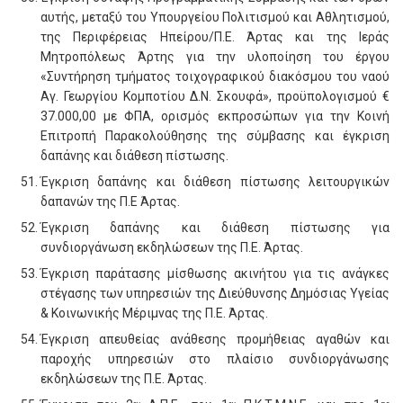
αυτής, μεταξύ του Υπουργείου Πολιτισμού και Αθλητισμού,
της Περιφέρειας Ηπείρου/Π.Ε. Άρτας και της Ιεράς
Μητροπόλεως Άρτης για την υλοποίηση του έργου
«Συντήρηση τμήματος τοιχογραφικού διακόσμου του ναού
Αγ. Γεωργίου Κομποτίου Δ.Ν. Σκουφά», προϋπολογισμού €
37.000,00 με ΦΠΑ, ορισμός εκπροσώπων για την Κοινή
Επιτροπή Παρακολούθησης της σύμβασης και έγκριση
δαπάνης και διάθεση πίστωσης.
Έγκριση δαπάνης και διάθεση πίστωσης λειτουργικών
δαπανών της Π.Ε Άρτας.
Έγκριση δαπάνης και διάθεση πίστωσης για
συνδιοργάνωση εκδηλώσεων της Π.Ε. Άρτας.
Έγκριση παράτασης μίσθωσης ακινήτου για τις ανάγκες
στέγασης των υπηρεσιών της Διεύθυνσης Δημόσιας Υγείας
& Κοινωνικής Μέριμνας της Π.Ε. Άρτας.
Έγκριση απευθείας ανάθεσης προμήθειας αγαθών και
παροχής υπηρεσιών στο πλαίσιο συνδιοργάνωσης
εκδηλώσεων της Π.Ε. Άρτας.