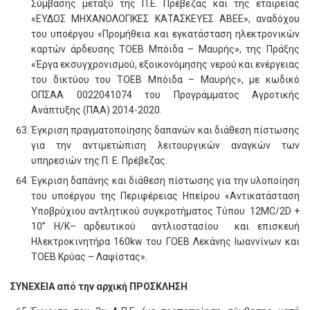
Σύμβασης μεταξύ της Π.Ε. Πρέβεζας και της εταιρείας
«ΕΥΔΟΣ ΜΗΧΑΝΟΛΟΓΙΚΕΣ ΚΑΤΑΣΚΕΥΕΣ ΑΒΕΕ», αναδόχου
του υποέργου «Προμήθεια και εγκατάσταση ηλεκτρονικών
καρτών άρδευσης ΤΟΕΒ Μπόιδα – Μαυρής», της Πράξης
«Έργα εκσυγχρονισμού, εξοικονόμησης νερού και ενέργειας
του δικτύου του ΤΟΕΒ Μπόιδα – Μαυρής», με κωδικό
ΟΠΣΑΑ 0022041074 του Προγράμματος Αγροτικής
Ανάπτυξης (ΠΑΑ) 2014-2020.
Έγκριση πραγματοποίησης δαπανών και διάθεση πίστωσης
για την αντιμετώπιση λειτουργικών αναγκών των
υπηρεσιών της Π. Ε. Πρέβεζας.
Έγκριση δαπάνης και διάθεση πίστωσης για την υλοποίηση
του υποέργου της Περιφέρειας Ηπείρου «Αντικατάσταση
Υποβρύχιου αντλητικού συγκροτήματος Τύπου 12MC/2D +
10” Η/Κ– αρδευτικού αντλιοστασίου και επισκευή
Ηλεκτροκινητήρα 160kw του ΓΟΕΒ Λεκάνης Ιωαννίνων και
ΤΟΕΒ Κρύας – Λαψίστας».
ΣΥΝΕΧΕΙΑ από την αρχική ΠΡΟΣΚΛΗΣΗ