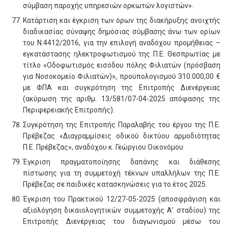
σύμβαση παροχής υπηρεσιών ορκωτών λογιστών».
Κατάρτιση και έγκριση των όρων της διακήρυξης ανοιχτής
διαδικασίας σύναψης δημόσιας σύμβασης άνω των ορίων
του Ν.4412/2016, για την επιλογή αναδόχου προμήθειας –
εγκατάστασης ηλεκτροφωτισμού της Π.Ε. Θεσπρωτίας με
τίτλο «Οδοφωτισμός εισόδου πόλης Φιλιατών (πρόσβαση
για Νοσοκομείο Φιλιατών)», προϋπολογισμού 310.000,00 €
με ΦΠΑ και συγκρότηση της Επιτροπής Διενέργειας
(ακύρωση της αριθμ. 13/581/07-04-2025 απόφασης της
Περιφερειακής Επιτροπής).
Συγκρότηση της Επιτροπής Παραλαβής του έργου της Π.Ε.
Πρέβεζας «Διαγραμμίσεις οδικού δικτύου αρμοδιότητας
Π.Ε. Πρέβεζας», αναδόχου κ. Γεώργιου Οικονόμου.
Έγκριση πραγματοποίησης δαπάνης και διάθεσης
πίστωσης για τη συμμετοχή τέκνων υπαλλήλων της Π.Ε.
Πρέβεζας σε παιδικές κατασκηνώσεις για το έτος 2025.
Έγκριση του Πρακτικού 12/27-05-2025 (αποσφράγιση και
αξιολόγηση δικαιολογητικών συμμετοχής Α’ σταδίου) της
Επιτροπής Διενέργειας του διαγωνισμού μέσω του