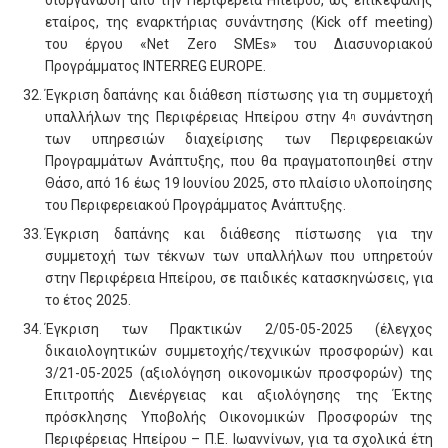
διοργάνωση από την Περιφέρεια Ηπείρου, ως επικεφαλής
εταίρος, της εναρκτήριας συνάντησης (Kick off meeting)
του έργου «Net Zero SMEs» του Διασυνοριακού
Προγράμματος INTERREG EUROPE.
Έγκριση δαπάνης και διάθεση πίστωσης για τη συμμετοχή
υπαλλήλων της Περιφέρειας Ηπείρου στην 4
συνάντηση
η
των υπηρεσιών διαχείρισης των Περιφερειακών
Προγραμμάτων Ανάπτυξης, που θα πραγματοποιηθεί στην
Θάσο, από 16 έως 19 Ιουνίου 2025, στο πλαίσιο υλοποίησης
του Περιφερειακού Προγράμματος Ανάπτυξης.
Έγκριση δαπάνης και διάθεσης πίστωσης για την
συμμετοχή των τέκνων των υπαλλήλων που υπηρετούν
στην Περιφέρεια Ηπείρου, σε παιδικές κατασκηνώσεις, για
το έτος 2025.
Έγκριση των Πρακτικών 2/05-05-2025 (έλεγχος
δικαιολογητικών συμμετοχής/τεχνικών προσφορών) και
3/21-05-2025 (αξιολόγηση οικονομικών προσφορών) της
Επιτροπής Διενέργειας και αξιολόγησης της Έκτης
πρόσκλησης Υποβολής Οικονομικών Προσφορών της
Περιφέρειας Ηπείρου – Π.Ε. Ιωαννίνων, για τα σχολικά έτη