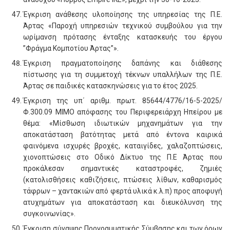
Έγκριση ανάθεσης υλοποίησης της υπηρεσίας της Π.Ε.
Άρτας «Παροχή υπηρεσιών τεχνικού συμβούλου για την
ωρίμανση πρότασης ένταξης κατασκευής του έργου
”Φράγμα Κομποτίου Άρτας”».
Έγκριση πραγματοποίησης δαπάνης και διάθεσης
πίστωσης για τη συμμετοχή τέκνων υπαλλήλων της Π.Ε.
Άρτας σε παιδικές κατασκηνώσεις για το έτος 2025.
Έγκριση της υπ΄ αριθμ. πρωτ. 85644/4776/16-5-2025/
Φ.300.09 ΜΙΜΟ απόφασης του Περιφερειάρχη Ηπείρου με
θέμα: «Μίσθωση ιδιωτικών μηχανημάτων για την
αποκατάσταση βατότητας μετά από έντονα καιρικά
φαινόμενα ισχυρές βροχές, καταιγίδες, χαλαζοπτώσεις,
χιονοπτώσεις στο Οδικό Δίκτυο της Π.Ε Άρτας που
προκάλεσαν σημαντικές καταστροφές, ζημιές
(κατολισθήσεις καθιζήσεις, πτώσεις λίθων, καθαρισμός
τάφρων – χαντακιών από φερτά υλικά κ.λ.π) προς αποφυγή
ατυχημάτων για αποκατάσταση και διευκόλυνση της
συγκοινωνίας».
Έγκριση σύναψης Προγραμματικής Σύμβασης και των όρων