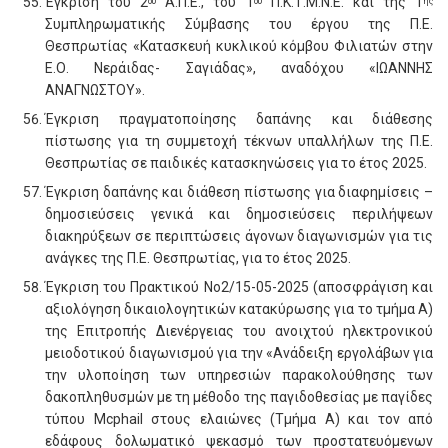
Έγκριση του 2
Α.Π.Ε., του 1
Π.Κ.Τ.Μ.Ν.Ε. και της 1
ου
ου
ης
Συμπληρωματικής Σύμβασης του έργου της Π.Ε.
Θεσπρωτίας «Κατασκευή κυκλικού κόμβου Φιλιατών στην
Ε.Ο. Νεράιδας- Σαγιάδας», αναδόχου «ΙΩΑΝΝΗΣ
ΑΝΑΓΝΩΣΤΟΥ».
Έγκριση πραγματοποίησης δαπάνης και διάθεσης
πίστωσης για τη συμμετοχή τέκνων υπαλλήλων της Π.Ε.
Θεσπρωτίας σε παιδικές κατασκηνώσεις για το έτος 2025.
Έγκριση δαπάνης και διάθεση πίστωσης για διαφημίσεις –
δημοσιεύσεις γενικά και δημοσιεύσεις περιλήψεων
διακηρύξεων σε περιπτώσεις άγονων διαγωνισμών για τις
ανάγκες της Π.Ε. Θεσπρωτίας, για το έτος 2025.
Έγκριση του Πρακτικού Νο2/15-05-2025 (αποσφράγιση και
αξιολόγηση δικαιολογητικών κατακύρωσης για το τμήμα Α)
της Επιτροπής Διενέργειας του ανοιχτού ηλεκτρονικού
μειοδοτικού διαγωνισμού για την «Ανάδειξη εργολάβων για
την υλοποίηση των υπηρεσιών παρακολούθησης των
δακοπληθυσμών με τη μέθοδο της παγιδοθεσίας με παγίδες
τύπου Mcphail στους ελαιώνες (Τμήμα Α) και τον από
εδάφους δολωματικό ψεκασμό των προστατευόμενων