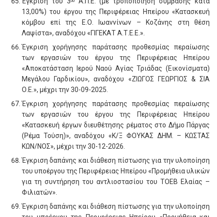
Έγκριση του 3
Α.Π.Ε. (με τροποποίηση σύμβασης κατά
ου
13,00%) του έργου της Περιφέρειας Ηπείρου «Κατασκευή
κόμβου επί της Ε.Ο. Ιωαννίνων – Κοζάνης στη θέση
Λαψίστα», αναδόχου «ΓΙΓΕΚΑΤ Α.Τ.Ε.Ε.».
Έγκριση χορήγησης παράτασης προθεσμίας περαίωσης
των εργασιών του έργου της Περιφέρειας Ηπείρου
«Αποκατάσταση Ιερού Ναού Αγίας Τριάδας (Εικονίσματα)
Μεγάλου Γαρδικίου», αναδόχου «ΖΙΩΓΟΣ ΓΕΩΡΓΙΟΣ & ΣΙΑ
Ο.Ε.», μέχρι την 30-09-2025.
Έγκριση χορήγησης παράτασης προθεσμίας περαίωσης
των εργασιών του έργου της Περιφέρειας Ηπείρου
«Κατασκευή έργων διευθέτησης ρέματος στο Δήμο Πάργας
(Ρέμα Τούση)», αναδόχου «Κ/Ξ ΦΟΥΚΑΣ ΔΗΜ. – ΚΩΣΤΑΣ
ΚΩΝ/ΝΟΣ», μέχρι την 30-12-2026.
Έγκριση δαπάνης και διάθεση πίστωσης για την υλοποίηση
του υποέργου της Περιφέρειας Ηπείρου «Προμήθεια υλικών
για τη συντήρηση του αντλιοστασίου του ΤΟΕΒ Ελαίας –
Φιλιατών».
Έγκριση δαπάνης και διάθεση πίστωσης για την υλοποίηση