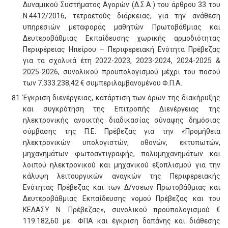
Δυναμικού Συστήματος Αγορών (Δ.Σ.Α.) του άρθρου 33 του
Ν.4412/2016, τετραετούς διάρκειας, για την ανάθεση
υπηρεσιών μεταφοράς μαθητών Πρωτοβάθμιας και
Δευτεροβάθμιας Εκπαίδευσης χωρικής αρμοδιότητας
Περιφέρειας Ηπείρου – Περιφερειακή Ενότητα Πρέβεζας
για τα σχολικά έτη 2022-2023, 2023-2024, 2024-2025 &
2025-2026, συνολικού προϋπολογισμού μέχρι του ποσού
των 7.333.238,42 € συμπεριλαμβανομένου Φ.Π.Α.
Έγκριση διενέργειας, κατάρτιση των όρων της διακήρυξης
και συγκρότηση της Επιτροπής Διενέργειας της
ηλεκτρονικής ανοικτής διαδικασίας σύναψης δημόσιας
σύμβασης της Π.Ε. Πρέβεζας για την «Προμήθεια
ηλεκτρονικών υπολογιστών, οθονών, εκτυπωτών,
μηχανημάτων φωτοαντιγραφής, πολυµηχανηµάτων και
λοιπού ηλεκτρονικού και μηχανικού εξοπλισμού για την
κάλυψη λειτουργικών αναγκών της Περιφερειακής
Ενότητας Πρέβεζας και των Δ/νσεων Πρωτοβάθμιας και
Δευτεροβάθμιας Εκπαίδευσης νομού Πρέβεζας και του
ΚΕΔΑΣΥ Ν. Πρέβεζας», συνολικού προϋπολογισμού €
119.182,60 με ΦΠΑ και έγκριση δαπάνης και διάθεσης