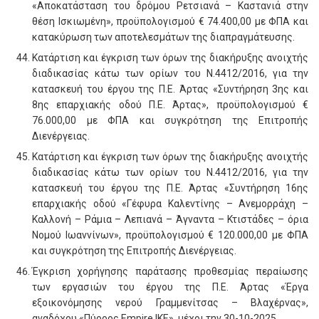
«Αποκατάσταση του δρόμου Ρετσιανά – Καστανιά στην
θέση Ισκιωμένη», προϋπολογισμού € 74.400,00 με ΦΠΑ και
κατακύρωση των αποτελεσμάτων της διαπραγμάτευσης.
Κατάρτιση και έγκριση των όρων της διακήρυξης ανοιχτής
διαδικασίας κάτω των ορίων του Ν.4412/2016, για την
κατασκευή του έργου της Π.Ε. Άρτας «Συντήρηση 3ης και
8ης επαρχιακής οδού Π.Ε. Άρτας», προϋπολογισμού €
76.000,00 με ΦΠΑ και συγκρότηση της Επιτροπής
Διενέργειας.
Κατάρτιση και έγκριση των όρων της διακήρυξης ανοιχτής
διαδικασίας κάτω των ορίων του Ν.4412/2016, για την
κατασκευή του έργου της Π.Ε. Άρτας «Συντήρηση 16ης
επαρχιακής οδού «Γέφυρα Καλεντίνης – Ανεμορράχη –
Καλλονή – Ράμια – Λεπιανά – Άγναντα – Κτιστάδες – όρια
Νομού Ιωαννίνων», προϋπολογισμού € 120.000,00 με ΦΠΑ
και συγκρότηση της Επιτροπής Διενέργειας.
Έγκριση χορήγησης παράτασης προθεσμίας περαίωσης
των εργασιών του έργου της Π.Ε. Άρτας «Έργα
εξοικονόμησης νερού Γραμμενίτσας – Βλαχέρνας»,
αναδόχου «Πύρρος Empire ΙΚΕ», μέχρι την 30-10-2025.