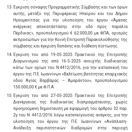
Έγκριση σύναψης Προγραμματικής Σύμβασης και των όρων
αυτής, μεταξύ της Περιφέρειας Ηπείρου και του Δήμου
Ηγουμενίτσας για την υλοποίηση του έργου «Άμεσες
ενέργειες αποκατάστασης στην οδό προς παραλία
Πέρδικας», προϋπολογισμού € 62.000,00 με ΦΠΑ, ορισμός
εκπροσώπων για την Κοινή Επιτροπή Παρακολούθησης της
σύμβασης και έγκριση δαπάνης και διάθεση πίστωσης.
Έγκριση του από 19-05-2025 Πρακτικού της Επιτροπής
Διαγωνισμού της από 16-5-2025 ανοιχτής διαδικασίας
κάτω των ορίων του Ν.4412/2016, για την κατασκευή του
έργου της Π.Ε. Ιωαννίνων «Βελτίωση βατότητας επαρχιακής
οδού Αγίας Βαρβάρας – Αμαράντου», προϋπολογισμού
150.000,00 € με Φ.Π.Α.
Έγκριση του από 27-05-2025 Πρακτικού της Επιτροπής
Διενέργειας της διαδικασίας διαπραγμάτευσης, χωρίς
προηγούμενη δημοσίευση με εφαρμογή του άρθρου 32 παρ.
2γ του Ν. 4412/2016 λόγω κατεπείγουσας ανάγκης, για την
υλοποίηση του έργου της Π.Ε. Ιωαννίνων «Ανάπλαση-
Ανάδειξη περιπατητικών διαδρομών στην περιοχή