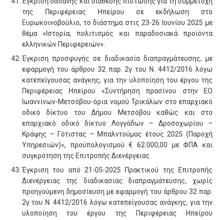
Έγκριση δαπάνης και διάθεσης πίστωσης για τη συμμετοχή
της Περιφέρειας Ηπείρου σε εκδήλωση στο
Ευρωκοινοβούλιο, το διάστημα στις 23-26 Ιουνίου 2025 με
θέμα «Ιστορία, πολιτισμός και παραδοσιακά προϊόντα
ελληνικών Περιφερειών».
Έγκριση προσφυγής σε διαδικασία διαπραγμάτευσης, με
εφαρμογή του άρθρου 32 παρ. 2γ του Ν. 4412/2016 λόγω
κατεπείγουσας ανάγκης, για την υλοποίηση του έργου της
Περιφέρειας Ηπείρου «Συντήρηση πρασίνου στην ΕΟ
Ιωαννίνων-Μετσόβου-όρια νομού Τρικάλων στο επαρχιακό
οδικό δίκτυο του Δήμου Μετσόβου καθώς και στο
επαρχιακό οδικό δίκτυο Λογγάδων – Δροσοχωρίου –
Κράψης – Γότιστας – Μπαλντούμας έτους 2025 (Παροχή
Υπηρεσιών)», προϋπολογισμού € 62.000,00 με ΦΠΑ και
συγκρότηση της Επιτροπής Διενέργειας.
Έγκριση του από 21-05-2025 Πρακτικού της Επιτροπής
Διενέργειας της διαδικασίας διαπραγμάτευσης, χωρίς
προηγούμενη δημοσίευση με εφαρμογή του άρθρου 32 παρ.
2γ του Ν. 4412/2016 λόγω κατεπείγουσας ανάγκης, για την
υλοποίηση του έργου της Περιφέρειας Ηπείρου