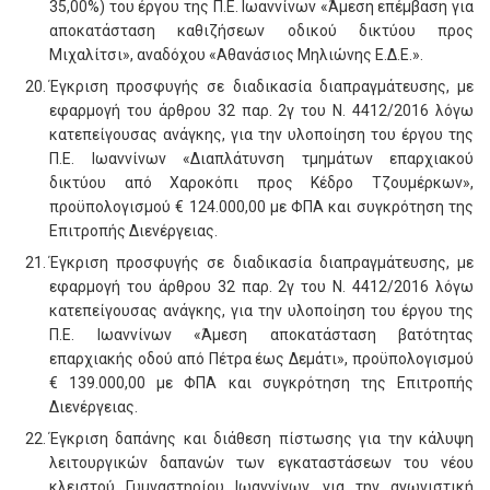
35,00%) του έργου της Π.Ε. Ιωαννίνων «Άμεση επέμβαση για
αποκατάσταση καθιζήσεων οδικού δικτύου προς
Μιχαλίτσι», αναδόχου «Αθανάσιος Μηλιώνης Ε.Δ.Ε.».
Έγκριση προσφυγής σε διαδικασία διαπραγμάτευσης, με
εφαρμογή του άρθρου 32 παρ. 2γ του Ν. 4412/2016 λόγω
κατεπείγουσας ανάγκης, για την υλοποίηση του έργου της
Π.Ε. Ιωαννίνων «Διαπλάτυνση τμημάτων επαρχιακού
δικτύου από Χαροκόπι προς Κέδρο Τζουμέρκων»,
προϋπολογισμού € 124.000,00 με ΦΠΑ και συγκρότηση της
Επιτροπής Διενέργειας.
Έγκριση προσφυγής σε διαδικασία διαπραγμάτευσης, με
εφαρμογή του άρθρου 32 παρ. 2γ του Ν. 4412/2016 λόγω
κατεπείγουσας ανάγκης, για την υλοποίηση του έργου της
Π.Ε. Ιωαννίνων «Άμεση αποκατάσταση βατότητας
επαρχιακής οδού από Πέτρα έως Δεμάτι», προϋπολογισμού
€ 139.000,00 με ΦΠΑ και συγκρότηση της Επιτροπής
Διενέργειας.
Έγκριση δαπάνης και διάθεση πίστωσης για την κάλυψη
λειτουργικών δαπανών των εγκαταστάσεων του νέου
κλειστού Γυμναστηρίου Ιωαννίνων, για την αγωνιστική