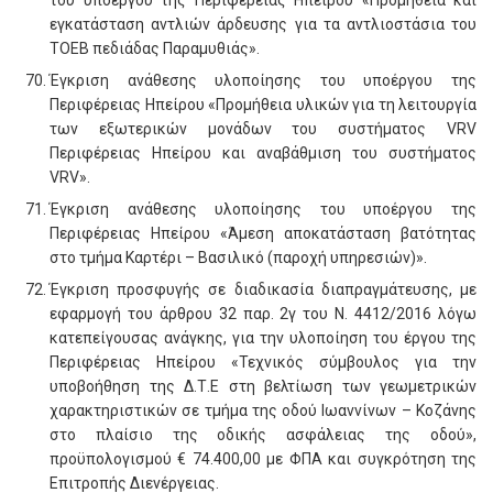
του υποέργου της Περιφέρειας Ηπείρου «Προμήθεια και
εγκατάσταση αντλιών άρδευσης για τα αντλιοστάσια του
ΤΟΕΒ πεδιάδας Παραμυθιάς».
Έγκριση ανάθεσης υλοποίησης του υποέργου της
Περιφέρειας Ηπείρου «Προμήθεια υλικών για τη λειτουργία
των εξωτερικών μονάδων του συστήματος VRV
Περιφέρειας Ηπείρου και αναβάθμιση του συστήματος
VRV».
Έγκριση ανάθεσης υλοποίησης του υποέργου της
Περιφέρειας Ηπείρου «Άμεση αποκατάσταση βατότητας
στο τμήμα Καρτέρι – Βασιλικό (παροχή υπηρεσιών)».
Έγκριση προσφυγής σε διαδικασία διαπραγμάτευσης, με
εφαρμογή του άρθρου 32 παρ. 2γ του Ν. 4412/2016 λόγω
κατεπείγουσας ανάγκης, για την υλοποίηση του έργου της
Περιφέρειας Ηπείρου «Τεχνικός σύμβουλος για την
υποβοήθηση της Δ.Τ.Ε στη βελτίωση των γεωμετρικών
χαρακτηριστικών σε τμήμα της οδού Ιωαννίνων – Κοζάνης
στο πλαίσιο της οδικής ασφάλειας της οδού»,
προϋπολογισμού € 74.400,00 με ΦΠΑ και συγκρότηση της
Επιτροπής Διενέργειας.