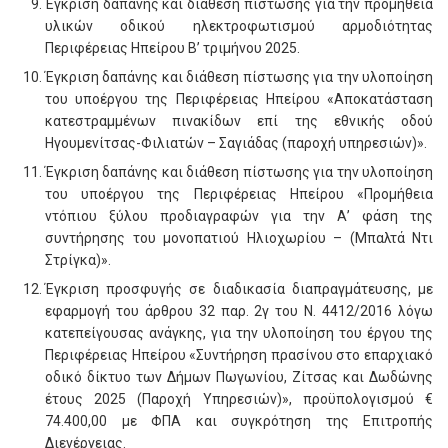
Έγκριση δαπάνης και διάθεση πίστωσης για την προμήθεια
υλικών οδικού ηλεκτροφωτισμού αρμοδιότητας
Περιφέρειας Ηπείρου Β’ τριμήνου 2025.
Έγκριση δαπάνης και διάθεση πίστωσης για την υλοποίηση
του υποέργου της Περιφέρειας Ηπείρου «Αποκατάσταση
κατεστραμμένων πινακίδων επί της εθνικής οδού
Ηγουμενίτσας-Φιλιατών – Σαγιάδας (παροχή υπηρεσιών)».
Έγκριση δαπάνης και διάθεση πίστωσης για την υλοποίηση
του υποέργου της Περιφέρειας Ηπείρου «Προμήθεια
ντόπιου ξύλου προδιαγραφών για την Α’ φάση της
συντήρησης του μονοπατιού Ηλιοχωρίου – (Μπαλτά Ντι
Στρίγκα)».
Έγκριση προσφυγής σε διαδικασία διαπραγμάτευσης, με
εφαρμογή του άρθρου 32 παρ. 2γ του Ν. 4412/2016 λόγω
κατεπείγουσας ανάγκης, για την υλοποίηση του έργου της
Περιφέρειας Ηπείρου «Συντήρηση πρασίνου στο επαρχιακό
οδικό δίκτυο των Δήμων Πωγωνίου, Ζίτσας και Δωδώνης
έτους 2025 (Παροχή Υπηρεσιών)», προϋπολογισμού €
74.400,00 με ΦΠΑ και συγκρότηση της Επιτροπής
Διενέργειας.