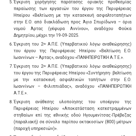
Έγκριση χορήγησης παράτασης οριακής προθεσμίας
περαίωσης των εργασιών του έργου της Περιφέρειας
Ηπείρου «Βελτίωση με την κατασκευή ασφαλτοταπήτων
στην Ε.Ο. από διακλάδωση προς Άγιο Σπυρίδωνα – όρια
νομού Άρτας (γέφυρα Αννίνου», αναδόχου Φούκα
Δημητρίου, μέχρι την 19-09-2025.
Έγκριση του 2
Α.Π.Ε. (Υπερβατικού λόγω αναθεώρησης)
ου
του έργου της Περιφέρειας Ηπείρου «Βελτίωση Ε.Ο.
Ιωαννίνων – Άρτας», αναδόχου «ΠΑΝΗΠΕΙΡΩΤΙΚΗ Α.Τ.Ε.».
Έγκριση του 2
Α.Π.Ε. (Υπερβατικού λόγω αναθεώρησης)
ου
του έργου της Περιφέρειας Ηπείρου «Συντήρηση- βελτίωση
με την κατασκευή ασφαλτικών ταπήτων στην Ε.Ο.
Ιωαννίνων – Φιλιππιάδας», αναδόχου «ΠΑΝΗΠΕΙΡΩΤΙΚΗ
Α.Τ.Ε.».
Έγκριση ανάθεσης υλοποίησης του υποέργου της
Περιφέρειας Ηπείρου «Αποκατάσταση κατεστραμμένων
στηθαίων επί της εθνικής οδού Ηγουμενίτσας-Πρέβεζας
(παραλιακή) σε σύνολο περίπου οκτακοσίων (800) μέτρων
(παροχή υπηρεσιών)».