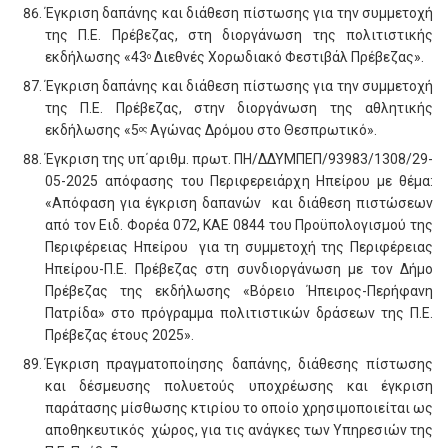
Έγκριση δαπάνης και διάθεση πίστωσης για την συμμετοχή
της Π.Ε. Πρέβεζας, στη διοργάνωση της πολιτιστικής
εκδήλωσης «43
Διεθνές Χορωδιακό Φεστιβάλ Πρέβεζας».
ο
Έγκριση δαπάνης και διάθεση πίστωσης για την συμμετοχή
της Π.Ε. Πρέβεζας, στην διοργάνωση της αθλητικής
εκδήλωσης «5
Αγώνας Δρόμου στο Θεσπρωτικό».
ος
Έγκριση της υπ΄αριθμ. πρωτ. ΠΗ/ΔΔΥΜΠΕΠ/93983/1308/29-
05-2025 απόφασης του Περιφερειάρχη Ηπείρου με θέμα:
«Απόφαση για έγκριση δαπανών και διάθεση πιστώσεων
από τον Ειδ. Φορέα 072, ΚΑΕ 0844 του Προϋπολογισμού της
Περιφέρειας Ηπείρου για τη συμμετοχή της Περιφέρειας
Ηπείρου-Π.Ε. Πρέβεζας στη συνδιοργάνωση με τον Δήμο
Πρέβεζας της εκδήλωσης «Βόρειο Ήπειρος-Περήφανη
Πατρίδα» στο πρόγραμμα πολιτιστικών δράσεων της Π.Ε.
Πρέβεζας έτους 2025».
Έγκριση πραγματοποίησης δαπάνης, διάθεσης πίστωσης
και δέσμευσης πολυετούς υποχρέωσης και έγκριση
παράτασης μίσθωσης κτιρίου το οποίο χρησιμοποιείται ως
αποθηκευτικός χώρος, για τις ανάγκες των Υπηρεσιών της