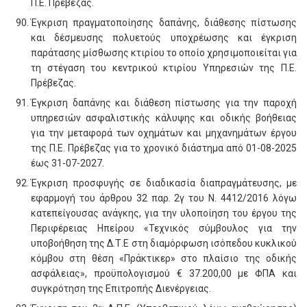
Π.Ε. Πρέβεζας.
Έγκριση πραγματοποίησης δαπάνης, διάθεσης πίστωσης
και δέσμευσης πολυετούς υποχρέωσης και έγκριση
παράτασης μίσθωσης κτιρίου το οποίο χρησιμοποιείται για
τη στέγαση του κεντρικού κτιρίου Υπηρεσιών της Π.Ε.
Πρέβεζας.
Έγκριση δαπάνης και διάθεση πίστωσης για την παροχή
υπηρεσιών ασφαλιστικής κάλυψης και οδικής βοήθειας
για την μεταφορά των οχημάτων και μηχανημάτων έργου
της Π.Ε. Πρέβεζας για το χρονικό διάστημα από 01-08-2025
έως 31-07-2027.
Έγκριση προσφυγής σε διαδικασία διαπραγμάτευσης, με
εφαρμογή του άρθρου 32 παρ. 2γ του Ν. 4412/2016 λόγω
κατεπείγουσας ανάγκης, για την υλοποίηση του έργου της
Περιφέρειας Ηπείρου «Τεχνικός σύμβουλος για την
υποβοήθηση της Δ.Τ.Ε στη διαμόρφωση ισόπεδου κυκλικού
κόμβου στη θέση «Πράκτικερ» στο πλαίσιο της οδικής
ασφάλειας», προϋπολογισμού € 37.200,00 με ΦΠΑ και
συγκρότηση της Επιτροπής Διενέργειας.