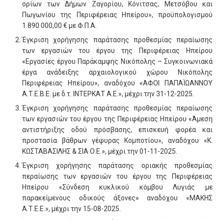
ορίων των Δήμων Ζαγορίου, Κόνιτσας, Μετσόβου και
Πωγωνίου της Περιφέρειας Ηπείρου», προϋπολογισμού
1.890.000,00 € με Φ.Π.Α.
Έγκριση χορήγησης παράτασης προθεσμίας περαίωσης
των εργασιών του έργου της Περιφέρειας Ηπείρου
«Εργασίες έργου Παράκαμψης Νικόπολης – Συγκοινωνιακά
έργα ανάδειξης αρχαιολογικού χώρου Νικόπολης
Περιφέρειας Ηπείρου», αναδόχου «ΑΦΟΙ ΠΑΠΑΪΩΑΝΝΟΥ
Α.Τ.Ε.Β.Ε. με δ.τ. ΙΝΤΕΡΚΑΤ Α.Ε.», μέχρι την 31-12-2025.
Έγκριση χορήγησης παράτασης προθεσμίας περαίωσης
των εργασιών του έργου της Περιφέρειας Ηπείρου «Άμεση
αντιστήριξης οδού πρόσβασης, επισκευή φορέα και
προστασία βάθρων γέφυρας Κομποτίου», αναδόχου «Κ.
ΚΩΣΤΑΒΑΣΙΛΗΣ & ΣΙΑ Ο.Ε.», μέχρι την 01-11-2025.
Έγκριση χορήγησης παράτασης οριακής προθεσμίας
περαίωσης των εργασιών του έργου της Περιφέρειας
Ηπείρου «Σύνδεση κυκλικού κόμβου Λυγιάς με
παρακείμενους οδικούς άξονες» αναδόχου «ΜΑΚΗΣ
Α.Τ.Ε.Ε.», μέχρι την 15-08-2025.