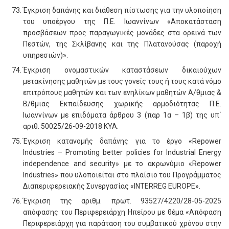
Έγκριση δαπάνης και διάθεση πίστωσης για την υλοποίηση
του υποέργου της Π.Ε. Ιωαννίνων «Αποκατάσταση
προσβάσεων προς παραγωγικές μονάδες στα ορεινά των
Πεστών, της Σκλίβανης και της Πλατανούσας (παροχή
υπηρεσιών)».
Έγκριση ονομαστικών καταστάσεων δικαιούχων
μετακίνησης μαθητών με τους γονείς τους ή τους κατά νόμο
επιτρόπους μαθητών και των ενηλίκων μαθητών Α/θμιας &
Β/θμιας Εκπαίδευσης χωρικής αρμοδιότητας Π.Ε.
Ιωαννίνων με επιδόματα άρθρου 3 (παρ 1α – 1β) της υπ΄
αριθ. 50025/26-09-2018 ΚΥΑ.
Έγκριση κατανομής δαπάνης για το έργο «Repower
Industries – Promoting better policies for Industrial Energy
independence and security» με το ακρωνύμιο «Repower
Industries» που υλοποιείται στο πλαίσιο του Προγράμματος
Διαπεριφερειακής Συνεργασίας «INTERREG EUROPE».
Έγκριση της αριθμ. πρωτ. 93527/4220/28-05-2025
απόφασης του Περιφερειάρχη Ηπείρου με θέμα «Απόφαση
Περιφερειάρχη για παράταση του συμβατικού χρόνου στην