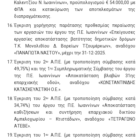
Καλεντζίου Ν. Ιωαννίνων», προϋπολογισμού € 54.000,00 με
ΦΠΑ και κατακύρωση των αποτελεσμάτων της
διαπραγμάτευσης.
Έγκριση χορήγησης παράτασης προθεσμίας περαίωσης
των εργασιών του έργου της Π.Ε. Ιωαννίνων «Επείγουσες
εργασίες αποκατάστασης βατότητας δημοτικών δρόμων
Τ.Κ. Μονολιθίου Δ. Βορείων Τζουμέρκων», αναδόχου
«ΠΑΝΑΓΙΩΤΑ ΝΑΣΤΟΥ», μέχρι την 31-12-2025.
Έγκριση του 2
Α.Π.Ε. (με τροποποίηση σύμβασης κατά
ου
49,75%) και της 1
Συμπληρωματικής Σύμβασης του έργου
ης
της Π.Ε. Ιωαννίνων «Αποκατάσταση βλαβών 31ης
επαρχιακής οδού», αναδόχου «ΚΩΝΣΤΑΝΤΙΝΙΔΗΣ
ΚΑΤΑΣΚΕΥΑΣΤΙΚΗ Ο.Ε.».
Έγκριση του 2
Α.Π.Ε. (με τροποποίηση σύμβασης κατά
ου
34,74%) του έργου της Π.Ε. Ιωαννίνων «Αποκατάσταση
καθιζήσεων και συντήρηση επαρχιακού δικτύου
Αμπελοχωρίου – Κτιστάδων», αναδόχου «ΤΕΤΡΑΓΩΝΟ
ΑΤΕΒΕ».
Έγκριση του 1
Α.Π.Ε. (με τροποποίηση σύμβασης κατά
ου