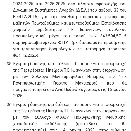
2024-2025 και 2025-2026 στο πλαίσιο εφαρμογής του
Δυναμικού Συστήματος Αγορών (Δ.Σ.Α.) του άρθρου 33 του
Ν.4412/2016, για την ανάθεση υπηρεσιών μεταφοράς
μαθητών Πρωτοβάθμιας και Δευτεροβάθμιας Εκπαίδευσης
χωρικής αρμοδιότητας Π.Ε. Ιωαννίνων, συνολικού
προϋπολογισμού μέχρι του ποσού των 843.594,57 €
συμπεριλαμβανομένου Φ.Π.Α. (με δικαιώματα προαίρεσης
για τροποποίηση δρομολογίων και τετράμηνη παράταση
έως 12.2026).
Έγκριση δαπάνης και διάθεση πίστωσης για τη συμμετοχή
της Περιφέρειας Ηπείρου/Π.Ε. Ιωαννίνων στην διοργάνωση,
με τον Σύλλογο Μανιταρόφιλων Ηπείρου, της 15
ης
Πανηπειρωτικής Γιορτής Μανιταριού, που θα
πραγματοποιηθεί στα Άνω Πεδινά Ζαγορίου, στις 15 Ιουνίου
2025.
Έγκριση δαπάνης και διάθεση πίστωσης για τη συμμετοχή
της Περιφέρειας Ηπείρου/Π.Ε. Ιωαννίνων στην διοργάνωση,
με τον Σύλλογο Φίλων Πολυφωνικής Μουσικής,
χορωδιακής εκδήλωσης (φεστιβάλ), που θα
πραγματοποιηθεί στις 14 Ιουνίου 2025, στην αίθουσα