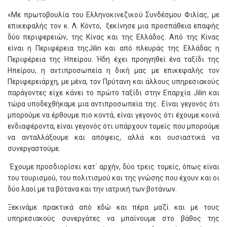
«Με πρωτοβουλία του Ελληνοκινεζικού Συνδέσμου Φιλίας, με
επικεφαλής τον κ. Λ. Κόντο, ξεκίνησε μια προσπάθεια επαφής
δύο περιφερειών, της Κίνας και της Ελλάδος. Από της Κίνας
είναι η Περιφέρεια τηςJilin και από πλευράς της Ελλάδας η
Περιφέρεια της Ηπείρου. Ήδη έχει προηγηθεί ένα ταξίδι της
Ηπείρου, η αντιπροσωπεία η δική μας με επικεφαλής τον
Περιφερειάρχη, με μένα, τον Πρύτανη και άλλους υπηρεσιακούς
παράγοντες είχε κάνει το πρώτο ταξίδι στην Επαρχία Jilin και
τώρα υποδεχθήκαμε μια αντιπροσωπεία της.. Είναι γεγονός ότι
μπορούμε να έρθουμε πιο κοντά, είναι γεγονός ότι έχουμε κοινά
ενδιαφέροντα, είναι γεγονός ότι υπάρχουν τομείς που μπορούμε
να ανταλλάξουμε και απόψεις, αλλά και ουσιαστικά να
συνεργαστούμε.
Έχουμε προσδιορίσει κατ΄ αρχήν, δύο τρεις τομείς, όπως είναι
του τουρισμού, του πολιτισμού και της γνώσης που έχουν και οι
δύο λαοί με τα βότανα και την ιατρική των βοτάνων.
Ξεκινάμε πρακτικά από εδώ και πέρα μαζί και με τους
υπηρεσιακούς συνεργάτες να μπαίνουμε στο βάθος της