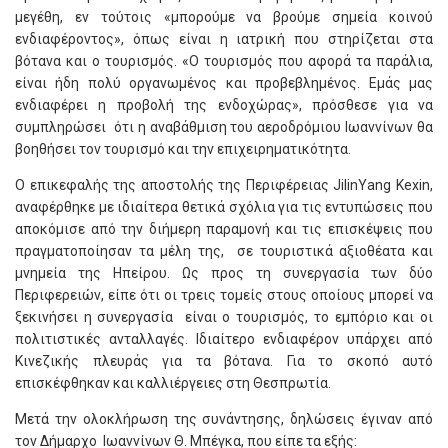
μεγέθη, εν τούτοις «μπορούμε να βρούμε σημεία κοινού
ενδιαφέροντος», όπως είναι η ιατρική που στηρίζεται στα
βότανα και ο τουρισμός. «Ο τουρισμός που αφορά τα παράλια,
είναι ήδη πολύ οργανωμένος και προβεβλημένος. Εμάς μας
ενδιαφέρει η προβολή της ενδοχώρας», πρόσθεσε για να
συμπληρώσει ότι η αναβάθμιση του αεροδρόμιου Ιωαννίνων θα
βοηθήσει τον τουρισμό και την επιχειρηματικότητα.
Ο επικεφαλής της αποστολής της Περιφέρειας JilinYang Kexin,
αναφέρθηκε με ιδιαίτερα θετικά σχόλια για τις εντυπώσεις που
αποκόμισε από την διήμερη παραμονή και τις επισκέψεις που
πραγματοποίησαν τα μέλη της, σε τουριστικά αξιοθέατα και
μνημεία της Ηπείρου. Ως προς τη συνεργασία των δύο
Περιφερειών, είπε ότι οι τρεις τομείς στους οποίους μπορεί να
ξεκινήσει η συνεργασία είναι ο τουρισμός, το εμπόριο και οι
πολιτιστικές ανταλλαγές. Ιδιαίτερο ενδιαφέρον υπάρχει από
Κινεζικής πλευράς για τα βότανα. Για το σκοπό αυτό
επισκέφθηκαν και καλλιέργειες στη Θεσπρωτία.
Μετά την ολοκλήρωση της συνάντησης, δηλώσεις έγιναν από
τον Δήμαρχο Ιωαννίνων Θ. Μπέγκα, που είπε τα εξής: