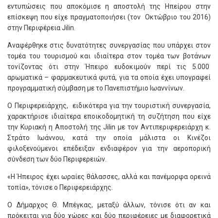
εντυπώσεις που αποκόμισε η αποστολή της Ηπείρου στην
επίσκεψη που είχε πραγματοποιήσει (τον Οκτώβριο του 2016)
στην Περιφέρεια Jilin.
Αναφέρθηκε στις δυνατότητες συνεργασίας που υπάρχει στον
τομέα του τουρισμού και ιδιαίτερα στον τομέα των βοτάνων
τονίζοντας ότι στην Ήπειρο ευδοκιμούν περί τις 5.000
αρωματικά – φαρμακευτικά φυτά, για τα οποία έχει υπογραφεί
προγραμματική σύμβαση με το Πανεπιστήμιο Ιωαννίνων.
Ο Περιφερειάρχης, ειδικότερα για την τουριστική συνεργασία,
χαρακτήρισε ιδιαίτερα εποικοδομητική τη συζήτηση που είχε
την Κυριακή η Αποστολή της Jilin με τον Αντιπεριφερειάρχη κ.
Στράτο Ιωάννου, κατά την οποία μάλιστα οι Κινέζοι
φιλοξενούμενοι επέδειξαν ενδιαφέρον για την αεροπορική
σύνδεση των δύο Περιφερειών.
«Η Ήπειρος έχει ωραίες θάλασσες, αλλά και πανέμορφα ορεινά
τοπία», τόνισε ο Περιφερειάρχης.
Ο Δήμαρχος Θ. Μπέγκας, μεταξύ άλλων, τόνισε ότι αν και
πρόκειται για δύο χώρες και δύο περιφέρειες με διαφορετικά