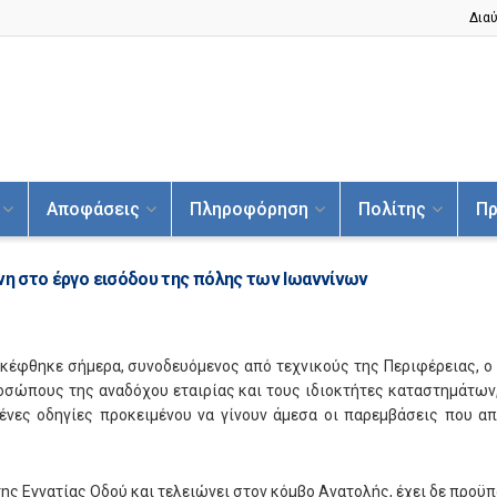
Διαύ
Αποφάσεις
Πληροφόρηση
Πολίτης
Πρ
άνη στο έργο εισόδου της πόλης των Ιωαννίνων
κέφθηκε σήμερα, συνοδευόμενος από τεχνικούς της Περιφέρειας, ο
ροσώπους της αναδόχου εταιρίας και τους ιδιοκτήτες καταστημάτω
νες οδηγίες προκειμένου να γίνουν άμεσα οι παρεμβάσεις που απ
της Εγνατίας Οδού και τελειώνει στον κόμβο Ανατολής, έχει δε προϋ