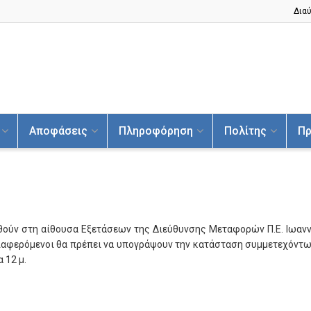
Διαύ
Αποφάσεις
Πληροφόρηση
Πολίτης
Πρ
ιηθούν στη αίθουσα Εξετάσεων της Διεύθυνσης Μεταφορών Π.Ε. Ιωανν
ενδιαφερόμενοι θα πρέπει να υπογράψουν την κατάσταση συμμετεχόν
 12 μ.