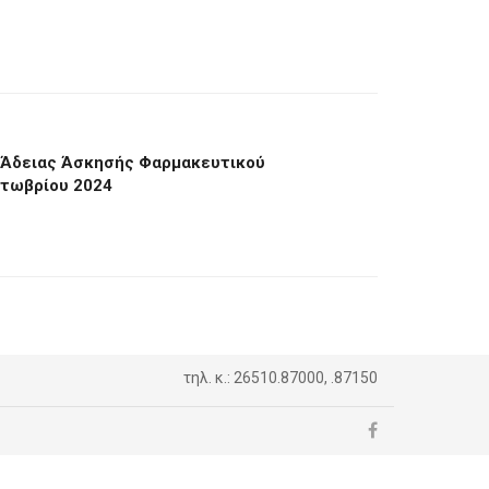
η Άδειας Άσκησής Φαρμακευτικού
κτωβρίου 2024
τηλ. κ.: 26510.87000, .87150