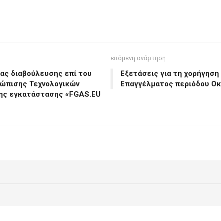
επόμενη ανάρτηση
ας διαβούλευσης επί του
Εξετάσεις για τη χορήγησ
τώπισης Τεχνολογικών
Επαγγέλματος περιόδου Ο
ης εγκατάστασης «FGAS.EU