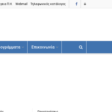
γεια Π.H.
Webmail
Τηλεφωνικός κατάλογος
ογράμματα
Επικοινωνία
λής
Παρατηρήσεις