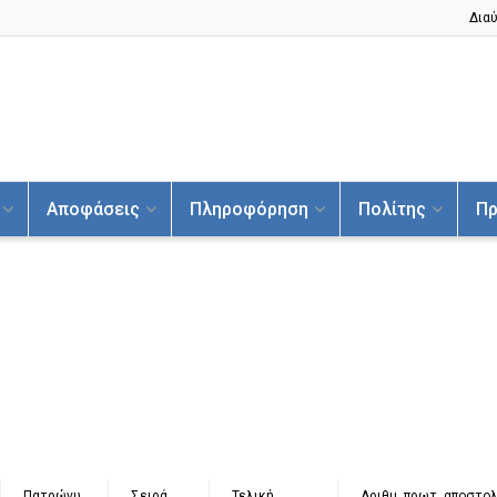
Διαύ
Αποφάσεις
Πληροφόρηση
Πολίτης
Πρ
Πατρώνυ
Σειρά
Τελική
Αριθμ. πρωτ. αποστο