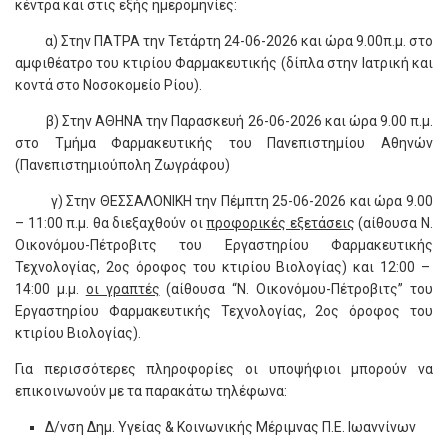
κέντρα και στις εξής ημερομηνίες:
α) Στην ΠΑΤΡΑ την Τετάρτη 24-06-2026 και ώρα 9.00π.μ. στο
αμφιθέατρο του κτιρίου Φαρμακευτικής (δίπλα στην Ιατρική και
κοντά στο Νοσοκομείο Ρίου).
β) Στην ΑΘΗΝΑ την Παρασκευή 26-06-2026 και ώρα 9.00 π.μ.
στο Τμήμα Φαρμακευτικής του Πανεπιστημίου Αθηνών
(Πανεπιστημιούπολη Ζωγράφου)
γ) Στην ΘΕΣΣΑΛΟΝΙΚΗ την Πέμπτη 25-06-2026 και ώρα 9.00
– 11:00 π.μ. θα διεξαχθούν οι
προφορικές εξετάσεις
(αίθουσα Ν.
Οικονόμου-Πέτροβιτς του Εργαστηρίου Φαρμακευτικής
Τεχνολογίας, 2ος όροφος του κτιρίου Βιολογίας) και 12:00 –
14:00 μ.μ.
οι γραπτές
(αίθουσα “Ν. Οικονόμου-Πέτροβιτς” του
Εργαστηρίου Φαρμακευτικής Τεχνολογίας, 2ος όροφος του
κτιρίου Βιολογίας).
Για περισσότερες πληροφορίες οι υποψήφιοι μπορούν να
επικοινωνούν με τα παρακάτω τηλέφωνα:
Δ/νση Δημ. Υγείας & Κοινωνικής Μέριμνας Π.Ε. Ιωαννίνων