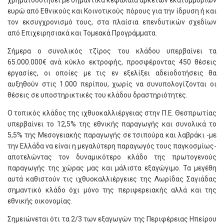
χρηματοδοτηθεί με σημαντικά κεφάλαια αρκετών εκατομμυρίων
ευρώ από Εθνικούς και Κοινοτικούς πόρους για την ίδρυση ή και
τον εκσυγχρονισμό τους, στα πλαίσια επενδυτικών σχεδίων
από Επιχειρησιακά και Τομεακά Προγράμματα.
Σήμερα ο συνολικός τζίρος του κλάδου υπερβαίνει τα
65.000.000€ ανά κύκλο εκτροφής, προσφέροντας 450 θέσεις
εργασίες, οι οποίες με τις εν εξελίξει αδειοδοτήσεις θα
αυξηθούν στις 1.000 περίπου, χωρίς να συνυπολογίζονται οι
θέσεις σε υποστηρικτικές του κλάδου δραστηριότητες.
Ο τοπικός κλάδος της ιχθυοκαλλιέργειας στην Π.Ε. Θεσπρωτίας
υπερβαίνει το 12,5% της εθνικής παραγωγής και συνολικά το
5,5% της Μεσογειακής παραγωγής σε τσιπούρα και λαβράκι -με
την Ελλάδα να είναι η μεγαλύτερη παραγωγός τους παγκοσμίως-
αποτελώντας τον δυναμικότερο κλάδο της πρωτογενούς
παραγωγής της χώρας μας και μάλιστα εξαγώγιμο. Τα μεγέθη
αυτά καθιστούν τις ιχθυοκαλλιέργειες της Λωρίδας Σαγιάδας
σημαντικό κλάδο όχι μόνο της περιφερειακής αλλά και της
εθνικής οικονομίας.
Σημειώνεται ότι τα 2/3 των εξαγωγών της Περιφέρειας Ηπείρου