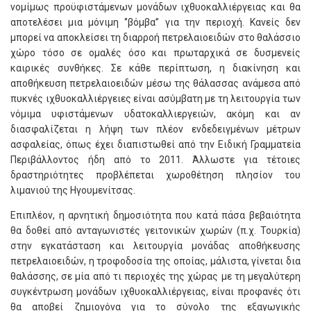
νομίμως προϋφιστάμενων μονάδων ιχθυοκαλλιέργειας και θα
αποτελέσει μια μόνιμη ‘’βόμβα’’ για την περιοχή. Κανείς δεν
μπορεί να αποκλείσει τη διαρροή πετρελαιοειδών στο θαλάσσιο
χώρο τόσο σε ομαλές όσο και πρωταρχικά σε δυσμενείς
καιρικές συνθήκες. Σε κάθε περίπτωση, η διακίνηση και
αποθήκευση πετρελαιοειδών μέσω της θάλασσας ανάμεσα από
πυκνές ιχθυοκαλλιέργειες είναι ασύμβατη με τη λειτουργία των
νόμιμα υφιστάμενων υδατοκαλλιεργειών, ακόμη και αν
διασφαλίζεται η λήψη των πλέον ενδεδειγμένων μέτρων
ασφαλείας, όπως έχει διαπιστωθεί από την Ειδική Γραμματεία
Περιβάλλοντος ήδη από το 2011. Άλλωστε για τέτοιες
δραστηριότητες προβλέπεται χωροθέτηση πλησίον του
λιμανιού της Ηγουμενίτσας.
Επιπλέον, η αρνητική δημοσιότητα που κατά πάσα βεβαιότητα
θα δοθεί από ανταγωνιστές γειτονικών χωρών (π.χ. Τουρκία)
στην εγκατάσταση και λειτουργία μονάδας αποθήκευσης
πετρελαιοειδών, η τροφοδοσία της οποίας, μάλιστα, γίνεται δια
θαλάσσης, σε μία από τι περιοχές της χώρας με τη μεγαλύτερη
συγκέντρωση μονάδων ιχθυοκαλλιέργειας, είναι προφανές ότι
θα αποβεί ζημιογόνα για το σύνολο της εξαγωγικής