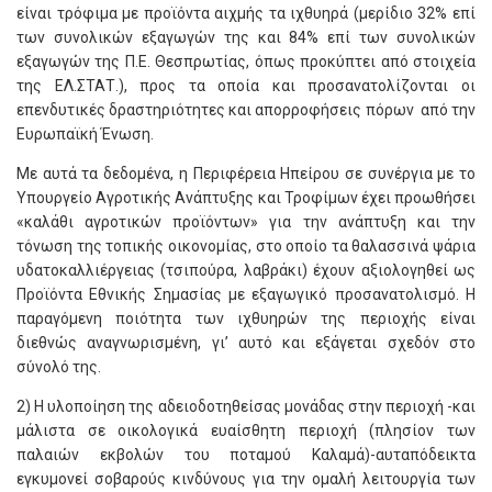
είναι τρόφιμα με προϊόντα αιχμής τα ιχθυηρά (μερίδιο 32% επί
των συνολικών εξαγωγών της και 84% επί των συνολικών
εξαγωγών της Π.Ε. Θεσπρωτίας, όπως προκύπτει από στοιχεία
της ΕΛ.ΣΤΑΤ.), προς τα οποία και προσανατολίζονται οι
επενδυτικές δραστηριότητες και απορροφήσεις πόρων από την
Ευρωπαϊκή Ένωση.
Με αυτά τα δεδομένα, η Περιφέρεια Ηπείρου σε συνέργια με το
Υπουργείο Αγροτικής Ανάπτυξης και Τροφίμων έχει προωθήσει
«καλάθι αγροτικών προϊόντων» για την ανάπτυξη και την
τόνωση της τοπικής οικονομίας, στο οποίο τα θαλασσινά ψάρια
υδατοκαλλιέργειας (τσιπούρα, λαβράκι) έχουν αξιολογηθεί ως
Προϊόντα Εθνικής Σημασίας με εξαγωγικό προσανατολισμό. Η
παραγόμενη ποιότητα των ιχθυηρών της περιοχής είναι
διεθνώς αναγνωρισμένη, γι’ αυτό και εξάγεται σχεδόν στο
σύνολό της.
2) Η υλοποίηση της αδειοδοτηθείσας μονάδας στην περιοχή -και
μάλιστα σε οικολογικά ευαίσθητη περιοχή (πλησίον των
παλαιών εκβολών του ποταμού Καλαμά)-αυταπόδεικτα
εγκυμονεί σοβαρούς κινδύνους για την ομαλή λειτουργία των