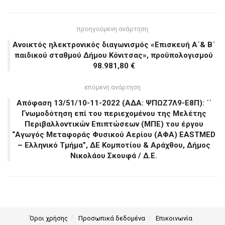
προηγούμενη ανάρτηση
Ανοικτός ηλεκτρονικός διαγωνισμός «Επισκευή Α΄& Β΄
παιδικού σταθμού Δήμου Κόνιτσας», προϋπολογισμού
98.981,80 €
επόμενη ανάρτηση
Απόφαση 13/51/10-11-2022 (ΑΔΑ: ΨΠΩΖ7Λ9-Ε8Π): ΄΄
Γνωμοδότηση επί του περιεχομένου της Μελέτης
Περιβαλλοντικών Επιπτώσεων (ΜΠΕ) του έργου
“Αγωγός Μεταφοράς Φυσικού Αερίου (ΑΦΑ) EASTMED
– Ελληνικό Τμήμα”, ΔΕ Κομποτίου & Αράχθου, Δήμος
Νικολάου Σκουφά / Δ.Ε.
Όροι χρήσης
Προσωπικά δεδομένα
Επικοινωνία