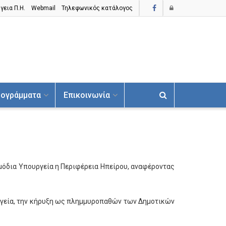
γεια Π.H.
Webmail
Τηλεφωνικός κατάλογος
ογράμματα
Επικοινωνία
μόδια Υπουργεία η Περιφέρεια Ηπείρου, αναφέροντας
υργεία, την κήρυξη ως πλημμυροπαθών των Δημοτικών