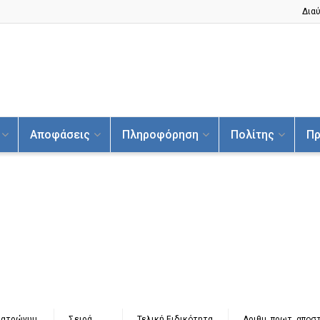
Διαύ
Αποφάσεις
Πληροφόρηση
Πολίτης
Πρ
Πατρώνυμ
Σειρά
Τελική Ειδικότητα
Αριθμ. πρωτ. αποσ