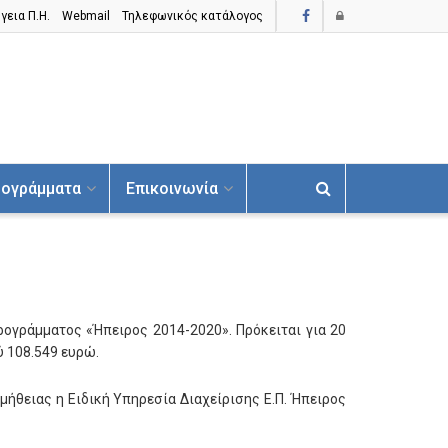
γεια Π.H.
Webmail
Τηλεφωνικός κατάλογος
ογράμματα
Επικοινωνία
ογράμματος «Ήπειρος 2014-2020». Πρόκειται για 20
 108.549 ευρώ.
ήθειας η Ειδική Υπηρεσία Διαχείρισης Ε.Π. Ήπειρος