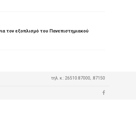
για τον εξοπλισμό του Πανεπιστημιακού
τηλ. κ.: 26510.87000, .87150