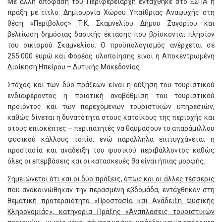
Με άλλη απόφαση του Περιφερειάρχη εντάχθηκε στο ΕΣΠΑ η
πράξη με τίτλο: Δημιουργία Χώρου Υπαίθριας Αναψυχής στη
θέση «Περίβολος» Τ.Κ. Σκαμνελίου Δήμου Ζαγορίου και
βελτίωση δημόσιας δασικής έκτασης που βρίσκονται πλησίον
του οικισμού Σκαμνελίου. Ο προϋπολογισμός ανέρχεται σε
255.000 ευρώ και Φορέας υλοποίησης είναι η Αποκεντρωμένη
Διοίκηση Ηπείρου – Δυτικής Μακεδονίας.
Στόχος και των δύο πράξεων είναι η αύξηση του τουριστικού
ενδιαφέροντος η ποιοτική αναβάθμιση του τουριστικού
προϊόντος και των παρεχόμενων τουριστικών υπηρεσιών,
καθώς δίνεται η δυνατότητα στους κατοίκους της περιοχής και
στους επισκέπτες – περιπατητές να θαυμάσουν το απαράμιλλου
φυσικού κάλλους τοπίο, ενώ παράλληλα επιτυγχάνεται η
προστασία και ανάδειξη του φυσικού περιβάλλοντος καθώς
όλες οι επεμβάσεις και οι κατασκευές θα είναι ήπιας μορφής.
Σημειώνεται ότι και οι δύο πράξεις, όπως και οι άλλες τέσσερις
που ανακοινώθηκαν την περασμένη εβδομάδα, εντάχθηκαν στη
θεματική προτεραιότητα «Προστασία και Ανάδειξη Φυσικής
Κληρονομιάς», κατηγορία Πράξης «Αναπλάσεις τουριστικών