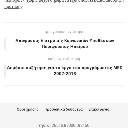
περιοχών», χωρίς μέχρι σήμερα να έχει υπάρξει καμία απόρριψη
πρότασης
.
προηγούμενη ανάρτηση
Αποφάσεις Επιτροπής Κοινωνικών Υποθέσεων
Περιφέρειας Ηπείρου
επόμενη ανάρτηση
Δημόσια συζήτηση για το έργο του προγράμματος MED
2007-2013
Όροι χρήσης
Προσωπικά δεδομένα
Επικοινωνία
τηλ. κ.: 26510.87000, .87150