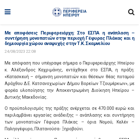
Με αποφάσεις Περιφερειάρχη: Στο ΕΣΠΑ η ανάπλαση –
συντήρηση μονοπατιών στην περιοχή Γέφυρας Πλάκας και η
δημιουργία χώρου αναψυχής στην Τ.Κ. Σκαμνελίου
24/08/2023 22:08
Με απόφαση που υπέγραψε σήμερα ο Περιφερειάρχης Ηπείρου
κ. Αλέξανδρος Καχριμάνης, εντάχθηκε στο ΕΣΠΑ, η πράξη:
«Κατασκευή – σήμανση μονοπατιών και θέσεων θέας ποταμού
Αράχθου Δ.Ε. Κατσανοχωρίων Δήμου Βορείων Τζουμέρκων», με
φορέα υλοποίησης την Αποκεντρωμένη Διοίκηση Ηπείρου –
Δυτικής Μακεδονίας.
Ο προϋπολογισμός της πράξης ανέρχεται σε 470.000 ευρώ και
περιλαμβάνει εργασίες ανάδειξης – ανάπλασης και συντήρηση
των μονοπατιών Γέφυρα Πλάκας – όρια Νομού, Κελέν –
Παληογέφυρο, Πλατανούσα- Ξηροβούνι.