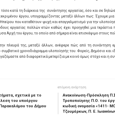
 τόσο κατά τη διάρκεια της συνάντησης εργασίας, όσο και σε δηλώσ
εκριμένου έργου, υπογραμμίζοντας μεταξύ άλλων πως: Έχουμε μια 
 Ηπείρου που καταθέτουν ψυχή και επαγγελματισμό για την υλοποίησ
ώδους εργασίας πολλών ετών καθώς έχει προηγηθεί μια τεράστια πρ
σα Αρχή του έργου, το οποίο από σήμερα είναι επισκέψιμο στους πο
 την πλευρά της, μεταξύ άλλων, ανέφερε πώς από τη συνάντηση ε
 συμβατικό χρονοδιάγραμμα υλοποίησής του. Φορείς, Δημόσιο και ιδ
γαζόμαστε από διαφορετικά μετερίζια με κοινό όμως στόχο και η σ
επόμενη ανάρτηση
ήματα, σχετικά με το
Ανακοίνωση-Πρόσκληση Π.Σ
τέλεση του υποέργου
Τροποποίησης Π.Ο. του έργ
 Παρακαλάμου του Δήμου
κωδική ονομασία «1411- ΜΟ
Τζουμέρκων, Π. Ε. Ιωαννίν