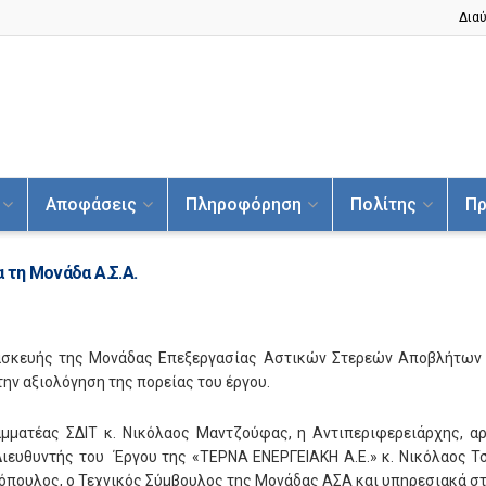
Διαύ
Αποφάσεις
Πληροφόρηση
Πολίτης
Πρ
 τη Μονάδα Α.Σ.Α.
ασκευής της Μονάδας Επεξεργασίας Αστικών Στερεών Αποβλήτων 
την αξιολόγηση της πορείας του έργου.
αμματέας ΣΔΙΤ κ. Νικόλαος Μαντζούφας, η Αντιπεριφερειάρχης, α
 Διευθυντής του Έργου της «ΤΕΡΝΑ ΕΝΕΡΓΕΙΑΚΗ Α.Ε.» κ. Νικόλαος Τ
όπουλος, ο Τεχνικός Σύμβουλος της Μονάδας ΑΣΑ και υπηρεσιακά στ