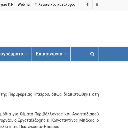
γεια Π.H.
Webmail
Τηλεφωνικός κατάλογος
ογράμματα
Επικοινωνία
της Περιφέρειας Ηπείρου, όπως διαπιστώθηκε στη
ρμόδια για θέματα Περιβάλλοντος και Αναπτυξιακού
σαρνάς, ο Εργοταξιάρχης κ. Κωνσταντίνος Μπάκας, ο
ελέχη της Περιφέρειας Ηπείρου.