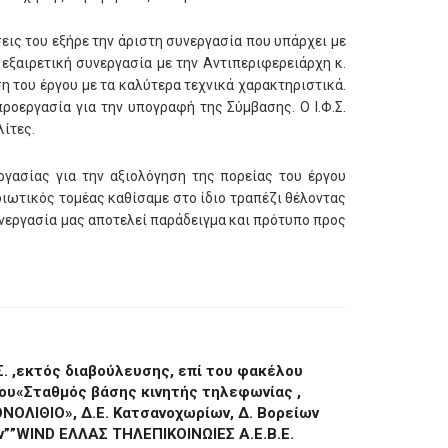
εις του εξήρε την άριστη συνεργασία που υπάρχει με
εξαιρετική συνεργασία με την Αντιπεριφερειάρχη κ.
η του έργου με τα καλύτερα τεχνικά χαρακτηριστικά.
οεργασία για την υπογραφή της Σύμβασης. Ο Ι.Φ.Σ.
λίτες.
ργασίας για την αξιολόγηση της πορείας του έργου
ιωτικός τομέας καθίσαμε στο ίδιο τραπέζι θέλοντας
υνεργασία μας αποτελεί παράδειγμα και πρότυπο προς
. ,εκτός διαβούλευσης, επί του φακέλου
ου«Σταθμός βάσης κινητής τηλεφωνίας ,
ΝΟΛΙΘΙΟ», Δ.Ε. Κατσανοχωρίων, Δ. Βορείων
ων””WIND ΕΛΛΑΣ ΤΗΛΕΠΙΚΟΙΝΩΙΕΣ Α.Ε.Β.Ε.