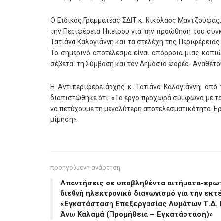
Ο Ειδικός Γραμματέας ΣΔΙΤ κ. Νικόλαος Μαντζούφας,
την Περιφέρεια Ηπείρου για την προώθηση του συγκ
Τατιάνα Καλογιάννη και τα στελέχη της Περιφέρειας
Το σημερινό αποτέλεσμα είναι απόρροια μιας κοπι
σέβεται τη Σύμβαση και τον Δημόσιο Φορέα- Αναθέτου
Η Αντιπεριφερειάρχης κ. Τατιάνα Καλογιάννη, από
διαπιστώθηκε ότι: «Το έργο προχωρά σύμφωνα με το
να πετύχουμε τη μεγαλύτερη αποτελεσματικότητα. Ερ
μίμηση».
προηγούμενη ανάρτηση
Απαντήσεις σε υποβληθέντα αιτήματα-ερωτ
διεθνή ηλεκτρονικό διαγωνισμό για την εκ
«Εγκατάσταση Επεξεργασίας Λυμάτων Τ.Δ.
Άνω Καλαμά (Προμήθεια – Εγκατάσταση)»