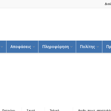
Διαύ
Αποφάσεις
Πληροφόρηση
Πολίτης
Πρ
Πατρώνυ
Σειρά
Τελική
Αριθμ. πρωτ. αποστολή