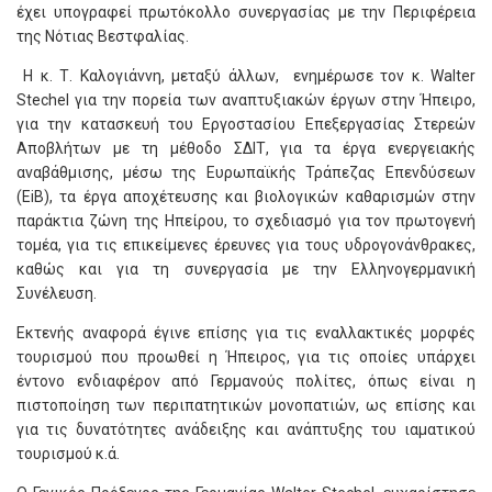
έχει υπογραφεί πρωτόκολλο συνεργασίας με την Περιφέρεια
της Νότιας Βεστφαλίας.
Η κ. Τ. Καλογιάννη, μεταξύ άλλων, ενημέρωσε τον κ. Walter
Stechel για την πορεία των αναπτυξιακών έργων στην Ήπειρο,
για την κατασκευή του Εργοστασίου Επεξεργασίας Στερεών
Αποβλήτων με τη μέθοδο ΣΔΙΤ, για τα έργα ενεργειακής
αναβάθμισης, μέσω της Ευρωπαϊκής Τράπεζας Επενδύσεων
(EiB), τα έργα αποχέτευσης και βιολογικών καθαρισμών στην
παράκτια ζώνη της Ηπείρου, το σχεδιασμό για τον πρωτογενή
τομέα, για τις επικείμενες έρευνες για τους υδρογονάνθρακες,
καθώς και για τη συνεργασία με την Ελληνογερμανική
Συνέλευση.
Εκτενής αναφορά έγινε επίσης για τις εναλλακτικές μορφές
τουρισμού που προωθεί η Ήπειρος, για τις οποίες υπάρχει
έντονο ενδιαφέρον από Γερμανούς πολίτες, όπως είναι η
πιστοποίηση των περιπατητικών μονοπατιών, ως επίσης και
για τις δυνατότητες ανάδειξης και ανάπτυξης του ιαματικού
τουρισμού κ.ά.