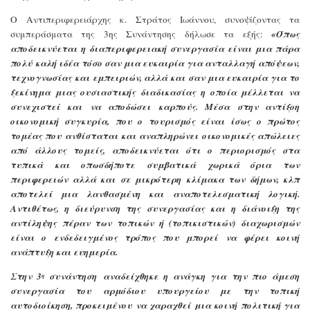
Ο Αντιπεριφερειάρχης κ. Στράτος Ιωάννου, συνοψίζοντας τα
συμπεράσματα της 3ης Συνάντησης
δήλωσε τα εξής:
«Όπως
αποδεικνύεται η διαπεριφερειακή συνεργασία είναι μια πάρα
πολύ καλή ιδέα τόσο σαν μια ευκαιρία για ανταλλαγή απόψεων,
τεχνογνωσίας και εμπειριών, αλλά και σαν μια ευκαιρία για το
ξεκίνημα μιας ουσιαστικής διαδικασίας η οποία μέλλεται να
συνεχιστεί και να αποδώσει καρπούς. Μέσα στην αντίξοη
οικονομική συγκυρία, που ο τουρισμός είναι ίσως ο πρώτος
τομέας που ανθίσταται και αναπληρώνει οικονομικές απώλειες
από άλλους τομείς, αποδεικνύεται ότι ο περιορισμός στα
τυπικά και οπωσδήποτε συμβατικά χωρικά όρια των
περιφερειών αλλά και σε μικρότερη κλίμακα των δήμων, κλπ
αποτελεί μια λανθασμένη και αναποτελεσματική λογική.
Αντιθέτως, η διεύρυνση της συνεργασίας και η διάνοιξη της
αντίληψης πέραν των τοπικών ή (τοπικιστικών) διαχωρισμών
είναι ο ενδεδειγμένος τρόπος που μπορεί να φέρει κοινή
ανάπτυξη και ευημερία.
Στην 3
συνάντηση αναδείχθηκε η ανάγκη για την πιο άμεση
η
συνεργασία του αρμόδιου υπουργείου με την τοπική
αυτοδιοίκηση, προκειμένου να χαραχθεί μια κοινή πολιτική για