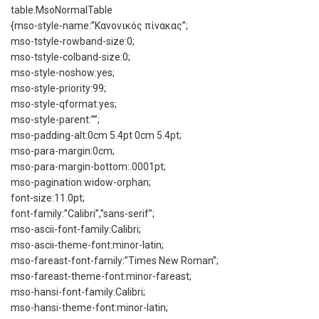
table.MsoNormalTable
{mso-style-name:”Κανονικός πίνακας”;
mso-tstyle-rowband-size:0;
mso-tstyle-colband-size:0;
mso-style-noshow:yes;
mso-style-priority:99;
mso-style-qformat:yes;
mso-style-parent:””;
mso-padding-alt:0cm 5.4pt 0cm 5.4pt;
mso-para-margin:0cm;
mso-para-margin-bottom:.0001pt;
mso-pagination:widow-orphan;
font-size:11.0pt;
font-family:”Calibri”,”sans-serif”;
mso-ascii-font-family:Calibri;
mso-ascii-theme-font:minor-latin;
mso-fareast-font-family:”Times New Roman”;
mso-fareast-theme-font:minor-fareast;
mso-hansi-font-family:Calibri;
mso-hansi-theme-font:minor-latin;