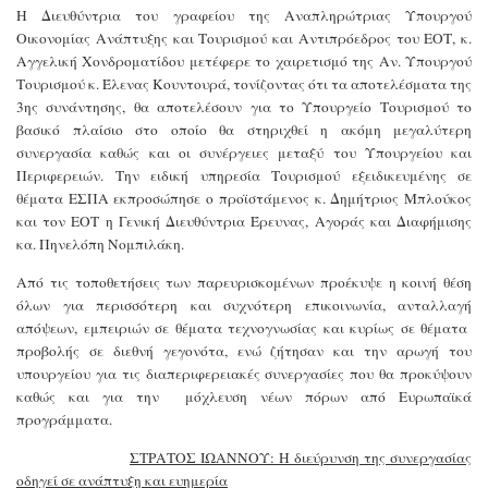
Η Διευθύντρια του γραφείου της Αναπληρώτριας Υπουργού
Οικονομίας Ανάπτυξης και Τουρισμού και Αντιπρόεδρος του ΕΟΤ, κ.
Αγγελική Χονδροματίδου μετέφερε το χαιρετισμό της Αν. Υπουργού
Τουρισμού κ. Έλενας Κουντουρά, τονίζοντας ότι τα αποτελέσματα της
3ης συνάντησης, θα αποτελέσουν για το Υπουργείο Τουρισμού το
βασικό πλαίσιο στο οποίο θα στηριχθεί η ακόμη μεγαλύτερη
συνεργασία καθώς και οι συνέργειες μεταξύ του Υπουργείου και
Περιφερειών. Την ειδική υπηρεσία Τουρισμού εξειδικευμένης σε
θέματα ΕΣΠΑ εκπροσώπησε ο προϊστάμενος κ. Δημήτριος Μπλούκος
και τον ΕΟΤ η Γενική Διευθύντρια Έρευνας, Αγοράς και Διαφήμισης
κα. Πηνελόπη Νομπιλάκη.
Από τις τοποθετήσεις των παρευρισκομένων προέκυψε η κοινή θέση
όλων για περισσότερη και συχνότερη επικοινωνία, ανταλλαγή
απόψεων, εμπειριών σε θέματα τεχνογνωσίας και κυρίως σε θέματα
προβολής σε διεθνή γεγονότα, ενώ ζήτησαν και την αρωγή του
υπουργείου για τις διαπεριφερειακές συνεργασίες που θα προκύψουν
καθώς και για την
μόχλευση νέων πόρων από Ευρωπαϊκά
προγράμματα.
ΣΤΡΑΤΟΣ ΙΩΑΝΝΟΥ: Η διεύρυνση της συνεργασίας
οδηγεί σε ανάπτυξη και ευημερία