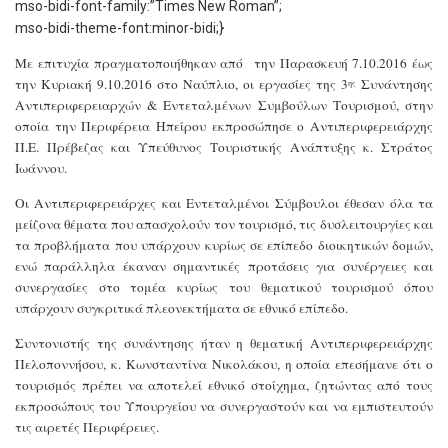
mso-bidi-font-family:”Times New Roman”;
mso-bidi-theme-font:minor-bidi;}
Με επιτυχία
πραγματοποιήθηκαν από
την Παρασκευή 7.10.2016 έως
την Κυριακή 9.10.2016 στο Ναύπλιο, οι εργασίες της 3
Συνάντησης
ης
Αντιπεριφερειαρχών & Εντεταλμένων Συμβούλων Τουρισμού, στην
οποία την Περιφέρεια Ηπείρου εκπροσώπησε ο Αντιπεριφερειάρχης
Π.Ε. Πρέβεζας και Υπεύθυνος Τουριστικής Ανάπτυξης κ. Στράτος
Ιωάννου.
Οι Αντιπεριφερειάρχες και Εντεταλμένοι Σύμβουλοι έθεσαν όλα τα
μείζονα θέματα που απασχολούν τον τουρισμό, τις δυσλειτουργίες και
τα προβλήματα που υπάρχουν κυρίως σε επίπεδο διοικητικών δομών,
ενώ παράλληλα έκαναν σημαντικές προτάσεις για συνέργειες και
συνεργασίες στο τομέα κυρίως του θεματικού τουρισμού όπου
υπάρχουν συγκριτικά πλεονεκτήματα σε εθνικό επίπεδο.
Συντονιστής της συνάντησης ήταν η θεματική Αντιπεριφερειάρχης
Πελοποννήσου, κ. Κωνσταντίνα Νικολάκου, η οποία επεσήμανε ότι ο
τουρισμός πρέπει να αποτελεί εθνικό στοίχημα, ζητώντας από τους
εκπροσώπους του Υπουργείου να συνεργαστούν και να εμπιστευτούν
τις αιρετές Περιφέρειες.