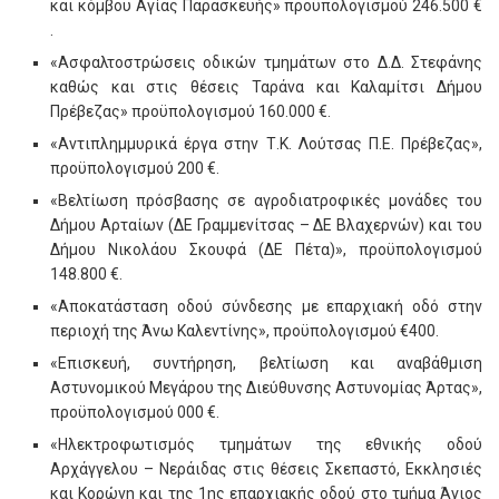
και κόμβου Αγίας Παρασκευής» προϋπολογισμού 246.500 €
.
«Ασφαλτοστρώσεις οδικών τμημάτων στο Δ.Δ. Στεφάνης
καθώς και στις θέσεις Ταράνα και Καλαμίτσι Δήμου
Πρέβεζας» προϋπολογισμού 160.000 €.
«Αντιπλημμυρικά έργα στην Τ.Κ. Λούτσας Π.Ε. Πρέβεζας»,
προϋπολογισμού 200 €.
«Βελτίωση πρόσβασης σε αγροδιατροφικές μονάδες του
Δήμου Αρταίων (ΔΕ Γραμμενίτσας – ΔΕ Βλαχερνών) και του
Δήμου Νικολάου Σκουφά (ΔΕ Πέτα)», προϋπολογισμού
148.800 €.
«Αποκατάσταση οδού σύνδεσης με επαρχιακή οδό στην
περιοχή της Άνω Καλεντίνης», προϋπολογισμού €400.
«Επισκευή, συντήρηση, βελτίωση και αναβάθμιση
Αστυνομικού Μεγάρου της Διεύθυνσης Αστυνομίας Άρτας»,
προϋπολογισμού 000 €.
«Ηλεκτροφωτισμός τμημάτων της εθνικής οδού
Αρχάγγελου – Νεράιδας στις θέσεις Σκεπαστό, Εκκλησιές
και Κορώνη και της 1ης επαρχιακής οδού στο τμήμα Άγιος