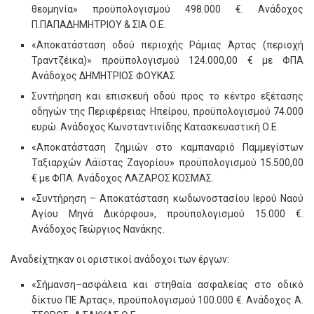
θεομηνία» προϋπολογισμού 498.000 €. Ανάδοχος
Π.ΠΑΠΑΔΗΜΗΤΡΙΟΥ & ΣΙΑ Ο.Ε.
«Αποκατάσταση οδού περιοχής Ράμιας Άρτας (περιοχή
Τραντζέικα)» προϋπολογισμού 124.000,00 € με ΦΠΑ
Ανάδοχος ΔΗΜΗΤΡΙΟΣ ΦΟΥΚΑΣ
Συντήρηση και επισκευή οδού προς το κέντρο εξέτασης
οδηγών της Περιφέρειας Ηπείρου, προϋπολογισμού 74.000
ευρώ. Ανάδοχος Κωνσταντινίδης Κατασκευαστική Ο.Ε.
«Αποκατάσταση ζημιών στο καμπαναριό Παμμεγίστων
Ταξιαρχών Λάϊστας Ζαγορίου» προϋπολογισμού 15.500,00
€ με ΦΠΑ. Ανάδοχος ΛΑΖΑΡΟΣ ΚΟΣΜΑΣ.
«Συντήρηση – Αποκατάσταση κωδωνοστασίου Ιερού Ναού
Αγίου Μηνά Δικόρφου», προϋπολογισμού 15.000 €.
Ανάδοχος Γεώργιος Νανάκης.
Αναδείχτηκαν οι οριστικοί ανάδοχοι των έργων:
«Σήμανση–ασφάλεια και στηθαία ασφαλείας στο οδικό
δίκτυο ΠΕ Άρτας», προϋπολογισμού 100.000 €. Ανάδοχος Α.