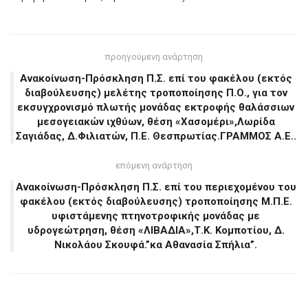
προηγούμενη ανάρτηση
Ανακοίνωση-Πρόσκληση Π.Σ. επί του φακέλου (εκτός
διαβούλευσης) μελέτης τροποποίησης Π.Ο., για τον
εκσυγχρονισμό πλωτής μονάδας εκτροφής θαλάσσιων
μεσογειακών ιχθύων, θέση «Χασομέρι»,Λωρίδα
Σαγιάδας, Δ.Φιλιατών, Π.Ε. Θεσπρωτίας.ΓΡΑΜΜΟΣ Α.Ε..
επόμενη ανάρτηση
Ανακοίνωση-Πρόσκληση Π.Σ. επί του περιεχομένου του
φακέλου (εκτός διαβούλευσης) τροποποίησης Μ.Π.Ε.
υφιστάμενης πτηνοτροφικής μονάδας με
υδρογεώτρηση, θέση «ΛΙΒΑΔΙΑ»,Τ.Κ. Κομποτίου, Δ.
Νικολάου Σκουφά.”κα Αθανασία Σπήλια”.