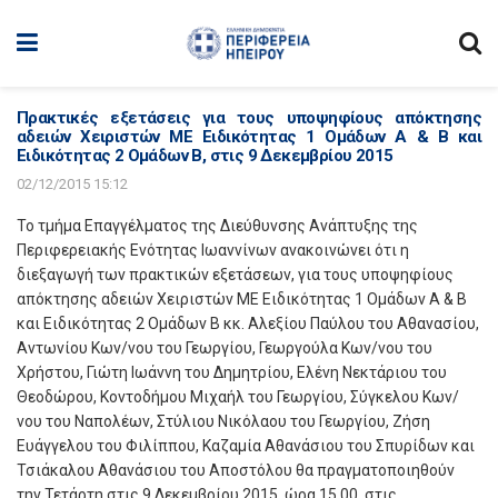
Πρακτικές εξετάσεις για τους υποψηφίους απόκτησης
αδειών Χειριστών ΜΕ Ειδικότητας 1 Ομάδων Α & Β και
Ειδικότητας 2 Ομάδων Β, στις 9 Δεκεμβρίου 2015
02/12/2015 15:12
Το τμήμα Επαγγέλματος της Διεύθυνσης Ανάπτυξης της
Περιφερειακής Ενότητας Ιωαννίνων ανακοινώνει ότι η
διεξαγωγή των πρακτικών εξετάσεων, για τους υποψηφίους
απόκτησης αδειών Χειριστών ΜΕ Ειδικότητας 1 Ομάδων Α & Β
και Ειδικότητας 2 Ομάδων Β κκ. Αλεξίου Παύλου του Αθανασίου,
Αντωνίου Κων/νου του Γεωργίου, Γεωργούλα Κων/νου του
Χρήστου, Γιώτη Ιωάννη του Δημητρίου, Ελένη Νεκτάριου του
Θεοδώρου, Κοντοδήμου Μιχαήλ του Γεωργίου, Σύγκελου Κων/
νου του Ναπολέων, Στύλιου Νικόλαου του Γεωργίου, Ζήση
Ευάγγελου του Φιλίππου, Καζαμία Αθανάσιου του Σπυρίδων και
Τσιάκαλου Αθανάσιου του Αποστόλου θα πραγματοποιηθούν
την Τετάρτη στις 9 Δεκεμβρίου 2015, ώρα 15.00, στις