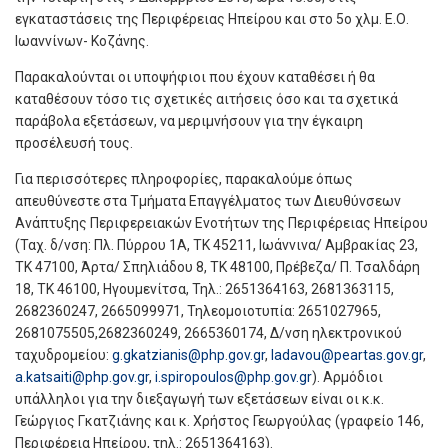
εγκαταστάσεις της Περιφέρειας Ηπείρου και στο 5ο χλμ. Ε.Ο.
Ιωαννίνων- Κοζάνης.
Παρακαλούνται οι υποψήφιοι που έχουν καταθέσει ή θα
καταθέσουν τόσο τις σχετικές αιτήσεις όσο και τα σχετικά
παράβολα εξετάσεων, να μεριμνήσουν για την έγκαιρη
προσέλευσή τους.
Για περισσότερες πληροφορίες, παρακαλούμε όπως
απευθύνεστε στα Τμήματα Επαγγέλματος των Διευθύνσεων
Ανάπτυξης Περιφερειακών Ενοτήτων της Περιφέρειας Ηπείρου
(Ταχ. δ/νση: Πλ. Πύρρου 1Α, ΤΚ 45211, Ιωάννινα/ Αμβρακίας 23,
ΤΚ 47100, Άρτα/ Σπηλιάδου 8, ΤΚ 48100, Πρέβεζα/ Π. Τσαλδάρη
18, ΤΚ 46100, Ηγουμενίτσα, Τηλ.: 2651364163, 2681363115,
2682360247, 2665099971, Τηλεομοιοτυπία: 2651027965,
2681075505,2682360249, 2665360174, Δ/νση ηλεκτρονικού
ταχυδρομείου:
g.gkatzianis@php.gov.gr
,
ladavou@peartas.gov.gr
,
a.katsaiti@php.gov.gr
,
i.spiropoulos@php.gov.gr
). Αρμόδιοι
υπάλληλοι για την διεξαγωγή των εξετάσεων είναι οι κ.κ.
Γεώργιος Γκατζιάνης και κ. Χρήστος Γεωργούλας (γραφείο 146,
Περιφέρεια Ηπείρου, τηλ.: 2651364163).