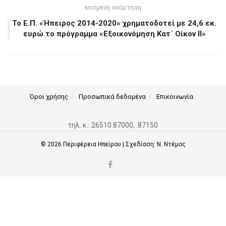
επόμενη ανάρτηση
To E.Π. «Ήπειρος 2014-2020» χρηματοδοτεί με 24,6 εκ.
ευρώ το πρόγραμμα «Εξοικονόμηση Κατ΄ Οίκον ΙΙ»
Όροι χρήσης
Προσωπικά δεδομένα
Επικοινωνία
τηλ. κ.: 26510.87000, .87150
© 2026
Περιφέρεια Ηπείρου
| Σχεδίαση:
Ν. Ντέμος