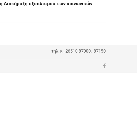
τη Διακήρυξη εξοπλισμού των κοινωνικών
τηλ. κ.: 26510.87000, .87150