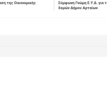
αση της Οικονομικής
Σύμφωνη Γνώμη Ε.Υ.Δ. για 
δομών Δήμου Αρταίων