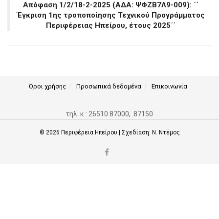
Απόφαση 1/2/18-2-2025 (ΑΔΑ: ΨΦΖΒ7Λ9-009): ΄΄
Έγκριση 1ης τροποποίησης Τεχνικού Προγράμματος
Περιφέρειας Ηπείρου, έτους 2025΄΄
Όροι χρήσης
Προσωπικά δεδομένα
Επικοινωνία
τηλ. κ.: 26510.87000, .87150
© 2026
Περιφέρεια Ηπείρου
| Σχεδίαση:
Ν. Ντέμος