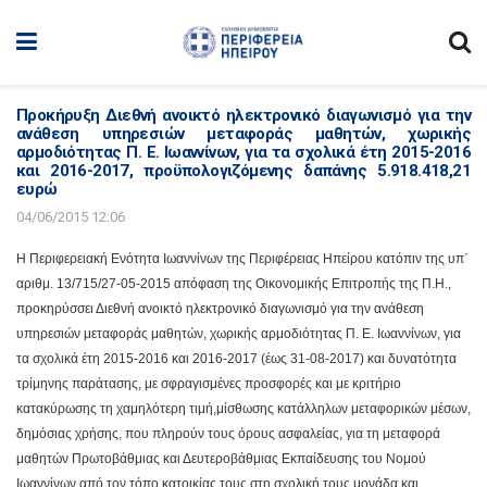
Προκήρυξη Διεθνή ανοικτό ηλεκτρονικό διαγωνισμό για την
ανάθεση υπηρεσιών μεταφοράς μαθητών, χωρικής
αρμοδιότητας Π. Ε. Ιωαννίνων, για τα σχολικά έτη 2015-2016
και 2016-2017, προϋπολογιζόμενης δαπάνης 5.918.418,21
ευρώ
04/06/2015 12:06
Η Περιφερειακή Ενότητα Ιωαννίνων της Περιφέρειας Ηπείρου κατόπιν της υπ΄
αριθμ. 13/715/27-05-2015 απόφαση της Οικονομικής Επιτροπής της Π.Η.,
προκηρύσσει Διεθνή ανοικτό ηλεκτρονικό διαγωνισμό
για την ανάθεση
υπηρεσιών μεταφοράς μαθητών, χωρικής αρμοδιότητας Π. Ε. Ιωαννίνων, για
τα σχολικά έτη 2015-2016 και 2016-2017 (έως 31-08-2017) και δυνατότητα
τρίμηνης παράτασης,
με σφραγισμένες προσφορές
και με κριτήριο
κατακύρωσης τη χαμηλότερη τιμή
,
μίσθωσης κατάλληλων μεταφορικών μέσων,
δημόσιας χρήσης, που πληρούν τους όρους ασφαλείας, για τη μεταφορά
μαθητών Πρωτοβάθμιας και Δευτεροβάθμιας Εκπαίδευσης του Νομού
Ιωαννίνων από τον τόπο κατοικίας τους στη σχολική τους μονάδα και