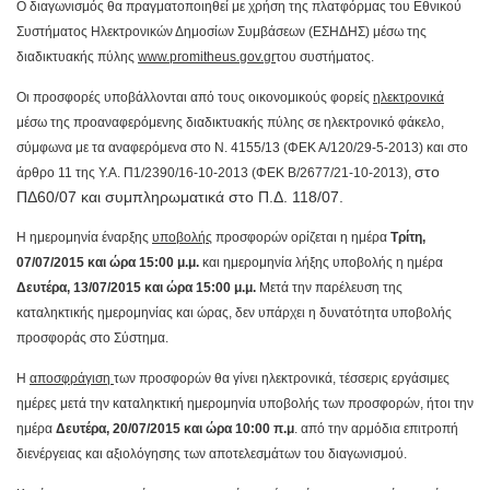
Ο διαγωνισμός θα πραγματοποιηθεί με χρήση της πλατφόρμας του Εθνικού
Συστήματος Ηλεκτρονικών Δημοσίων Συμβάσεων (ΕΣΗΔΗΣ) μέσω της
διαδικτυακής πύλης
www
.
promitheus
.
gov
.
gr
του συστήματος.
Οι προσφορές υποβάλλονται από τους οικονομικούς φορείς
ηλεκτρονικά
μέσω της προαναφερόμενης διαδικτυακής πύλης σε ηλεκτρονικό φάκελο,
σύμφωνα με τα αναφερόμενα στο Ν. 4155/13 (ΦΕΚ Α/120/29-5-2013) και στο
στο
άρθρο 11 της Υ.Α. Π1/2390/16-10-2013 (ΦΕΚ Β/2677/21-10-2013),
ΠΔ60/07 και συμπληρωματικά στο Π.Δ. 118/07.
Η ημερομηνία έναρξης
υποβολής
προσφορών ορίζεται η ημέρα
Τρίτη,
07/07/2015 και ώρα 15:00
μ.μ.
και ημερομηνία λήξης υποβολής η ημέρα
Δευτέρα, 13/07/2015 και ώρα 15:00 μ.μ.
Μετά την παρέλευση της
καταληκτικής ημερομηνίας και ώρας, δεν υπάρχει η δυνατότητα υποβολής
προσφοράς στο Σύστημα.
Η
αποσφράγιση
των προσφορών θα γίνει ηλεκτρονικά, τέσσερις εργάσιμες
ημέρες μετά την καταληκτική ημερομηνία υποβολής των προσφορών, ήτοι την
ημέρα
Δευτέρα, 20/07/2015 και ώρα 10:00 π.μ
. από την αρμόδια επιτροπή
διενέργειας και αξιολόγησης των αποτελεσμάτων του διαγωνισμού.