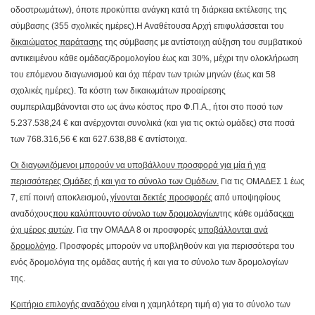
οδοστρωμάτων), όποτε προκύπτει ανάγκη κατά τη διάρκεια εκτέλεσης της
σύμβασης (355 σχολικές ημέρες).
Η Αναθέτουσα Αρχή επιφυλάσσεται του
δικαιώματος παράτασης
της σύμβασης με αντίστοιχη αύξηση του συμβατικού
αντικειμένου κάθε ομάδας/δρομολογίου έως και 30%, μέχρι την ολοκλήρωση
του επόμενου διαγωνισμού και όχι πέραν των τριών μηνών (έως και 58
σχολικές ημέρες). Τα κόστη των δικαιωμάτων προαίρεσης
συμπεριλαμβάνονται στο ως άνω κόστος προ Φ.Π.Α., ήτοι στο ποσό των
5.237.538,24 € και ανέρχονται συνολικά (και για τις οκτώ ομάδες) στα ποσά
των 768.316,56 € και 627.638,88 € αντίστοιχα.
Οι διαγωνιζόμενοι μπορούν να υποβάλλουν προσφορά για μία ή για
περισσότερες Ομάδες ή και για το σύνολο των Ομάδων.
Για τις ΟΜΑΔΕΣ 1 έως
7, επί ποινή αποκλεισμού
,
γίνονται δεκτές προσφορές
από υποψηφίους
αναδόχους
που καλύπτουντο σύνολο των δρομολογίων
της κάθε ομάδας
και
όχι μέρος αυτών
. Για την ΟΜΑΔΑ 8 οι προσφορές
υποβάλλονται ανά
δρομολόγιο
. Προσφορές μπορούν να υποβληθούν και για περισσότερα του
ενός δρομολόγια της ομάδας αυτής ή και για το σύνολο των δρομολογίων
της.
Κριτήριο επιλογής αναδόχου
είναι η χαμηλότερη τιμή α) για το σύνολο των