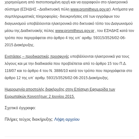
χορηγούμενη από πιστοποιημένη αρχή και να εγγραφούν στο ηλεκτρονικό
σύστημα (ΕΣΗΔΗΣ –Διαδικτυακή πύλη
www
.
promitheus
.
gov
.
gr
). Αιτήματα για
συμπληρωματικές πληροφορίες- διευκρινήσεις επί των εγγράφων του
διαγωνισμού υποβάλλονται ηλεκτρονικά στο δικτυακό τόπο του Διαγωνισμού
μέσω της Διαδικτυακής πύλης
www
.
promitheus
.
gov
.
gr
, του ΕΣΗΔΗΣ κατά τον
τρόπο που περιγράφεται στο άρθρο 4 της υπ΄ αριθμ. 59315/3526/02-06-
2015 Διακήρυξης.
Ενστάσεις – προδικαστικές προσφυγές
υποβάλλονται ηλεκτρονικά για τους
λόγους και με την διαδικασία που προβλέπεται από το άρθρο 15 του Π.Δ.
118/07 και το άρθρο 4 του Ν. 3886/10 κατά τον τρόπο που περιγράφεται στο
άρθρο 12 της υπ΄ αριθμ. 59315/3526/02-06-2015 Διακήρυξης.
Ημερομηνία αποστολής διακήρυξης στην Επίσημη Εφημερίδα των
Ευρωπαϊκών Κοινοτήτων: 2 Ιουνίου 2015.
Σχετικό έγγραφο:
Πλήρες τεύχος διακήρυξης:
Λήψη αρχείου