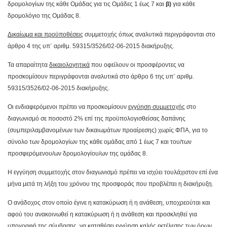
δρομολογίων της κάθε Ομάδας για τις Ομάδες 1 έως 7 και
β)
για κάθε
δρομολόγιο της Ομάδας 8.
Δικαίωμα και προϋποθέσεις
συμμετοχής όπως αναλυτικά περιγράφονται στο
άρθρο 4 της υπ΄ αριθμ. 59315/3526/02-06-2015 διακήρυξης.
Τα απαραίτητα
δικαιολογητικά
που οφείλουν οι προσφέροντες να
προσκομίσουν περιγράφονται αναλυτικά στο άρθρο 6 της υπ΄ αριθμ.
59315/3526/02-06-2015 διακήρυξης.
Οι ενδιαφερόμενοι πρέπει να προσκομίσουν
εγγύηση συμμετοχής
στο
διαγωνισμό σε ποσοστό 2% επί της προϋπολογισθείσας δαπάνης
(συμπεριλαμβανομένων των δικαιωμάτων προαίρεσης) χωρίς ΦΠΑ, για το
σύνολο των δρομολογίων της κάθε ομάδας από 1 έως 7 και του/των
προσφερόμενου/ων δρομολογίου/ων της ομάδας 8.
Η εγγύηση συμμετοχής στον διαγωνισμό πρέπει να ισχύει τουλάχιστον επί ένα
μήνα μετά τη λήξη του χρόνου της προσφοράς που προβλέπει η διακήρυξη.
Ο ανάδοχος στον οποίο έγινε η κατακύρωση ή η ανάθεση, υποχρεούται και
αφού του ανακοινωθεί η κατακύρωση ή η ανάθεση και προσκληθεί για
υπογραφή της σύμβασης, να καταθέσει
εγγύηση καλής εκτέλεσης
των όρων