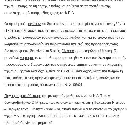
της σύμβασης, το ύψος της οποίας καθορίζεται σε ποσοστό 5% της
συνολικής συμβατικής αξίας χωρίς το Φ.Π.Α.
Οι προσφορές
ισχύουν
και δεσμεύουν τους υποψηφίους για εκατόν ογδόντα
(180) ημερολογιακές ημέρες από την επομένη της καταληκτικής ημερομηνίας
υποβολής προσφορών του διαγωνισμού, καθώς και για το χρόνο που τυχόν
κληθούν και αποδεχθούν να παρατείνουν την ισχύ της προσφοράς τους.
Αντιπροσφορές δεν γίνονται δεκτές.
Γλώσσα
προσφορών η ελληνική. Το
μοναδικό
νόμισμα
, το οποίο θα χρησιμοποιηθεί για τον υπολογισμό της τιμής
προσφοράς στο διαγωνισμό, του συμβατικού τιμήματος και της πληρωμής
της αμοιβής του Ανάδοχου, είναι το ΕΥΡΩ. Ο ανάδοχος, κατά την πληρωμή
του, υπόκειται στις προβλεπόμενες από το Νόμο κρατήσεις, καθώς και σε
παρακράτηση φόρου, σύμφωνα με το Ν. 2198/94.
Πηγή χρηματοδότησης
της μεταφοράς μαθητών είναι οι Κ.Α.Π. των
δευτεροβάθμιων ΟΤΑ, μέσω των οποίων επιχορηγείται η Περιφέρεια Ηπείρου
– Περιφερειακή Ενότητα Ιωαννίνων, αποκλειστικά για το σκοπό αυτό (άρθρο 8
της Κ.Υ.Α. υπ΄ αριθμ. 24001/11-06-2013 ΦΕΚ 1449 Β΄/14-06-2013) και η
πληρωμή θα γίνεται τμηματικά.