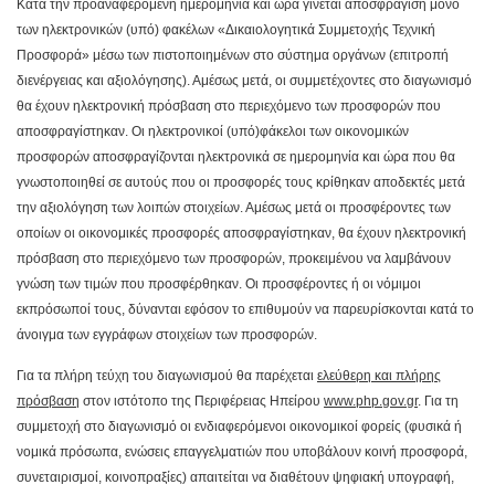
Κατά την προαναφερόμενη ημερομηνία και ώρα γίνεται αποσφράγιση μόνο
των ηλεκτρονικών (υπό) φακέλων «Δικαιολογητικά Συμμετοχής Τεχνική
Προσφορά» μέσω των πιστοποιημένων στο σύστημα οργάνων (επιτροπή
διενέργειας και αξιολόγησης). Αμέσως μετά, οι συμμετέχοντες στο διαγωνισμό
θα έχουν ηλεκτρονική πρόσβαση στο περιεχόμενο των προσφορών που
αποσφραγίστηκαν. Οι ηλεκτρονικοί (υπό)φάκελοι των οικονομικών
προσφορών αποσφραγίζονται ηλεκτρονικά σε ημερομηνία και ώρα που θα
γνωστοποιηθεί σε αυτούς που οι προσφορές τους κρίθηκαν αποδεκτές μετά
την αξιολόγηση των λοιπών στοιχείων. Αμέσως μετά οι προσφέροντες των
οποίων οι οικονομικές προσφορές αποσφραγίστηκαν, θα έχουν ηλεκτρονική
πρόσβαση στο περιεχόμενο των προσφορών, προκειμένου να λαμβάνουν
γνώση των τιμών που προσφέρθηκαν. Οι προσφέροντες ή οι νόμιμοι
εκπρόσωποί τους, δύνανται εφόσον το επιθυμούν να παρευρίσκονται κατά το
άνοιγμα των εγγράφων στοιχείων των προσφορών.
Για τα πλήρη τεύχη του διαγωνισμού θα παρέχεται
ελεύθερη και πλήρης
πρόσβαση
στον ιστότοπο της Περιφέρειας Ηπείρου
www
.
php
.
gov
.
gr
. Για τη
συμμετοχή στο διαγωνισμό οι ενδιαφερόμενοι οικονομικοί φορείς (φυσικά ή
νομικά πρόσωπα, ενώσεις επαγγελματιών που υποβάλουν κοινή προσφορά,
συνεταιρισμοί, κοινοπραξίες) απαιτείται να διαθέτουν ψηφιακή υπογραφή,