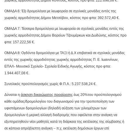
χωρικής αρμοδιότητας Δήμου Κόνιτσας, κόστος προ φπα: 222.698,08 €.
ΟΜΑΔΑ 6: Έξι δρομολόγια με λεωφορεία σε σχολικές μονάδες εντός της
χωρικής αρμοδιότητας Δήμου Μετσόβου, κόστος προ φπα: 392.572,40 €.
ΟΜΑΔΑ 7: Τέσσερα δρομολόγια με λεωφορεία σε σχολικές μονάδες εντός της
χωρικής αρμοδιότητας Δήμου Βορείων Τζουμέρκων και Δωδώνης, κόστος προ
φπα: 157.222,56 €.
ΟΜΑΔΑ 8: Ογδόντα δρομολόγια με ΤΑΞΙ ή Δ.Χ επιβατικά σε σχολικές μονάδες
εντός της χωρικής αρμοδιότητας χωρικής αρμοδιότητας Π. Ε. Ιωαννίνων,
ΕΠΑΛ- Μουσικό Σχολείο- Σχολεία Ειδικής Αγωγής, κόστος προ φπα:
1.944.407,08 €.
Συνολικός προϋπολογισμός χωρίς Φ.Π.Α.: 5.237.538,24 €.
Δύναται η
άσκηση δικαιώματος προαίρεσης
έως 20%του προϋπολογισμού
κάθε ομάδας/δρομολογίου του διαγωνισμού για την τροποποίηση των
υφιστάμενων δρομολογίων (δηλαδή αύξηση των χιλιομέτρων των
δρομολογίων ή μερική αλλαγή διαδρομής που οφείλεται στην ανάγκη να
εξυπηρετηθούν νέοι μαθητές κατά τη διάρκεια της εκτέλεσης της σύμβασης ή
σε κάποια απρόβλεπτη ανάγκη – π.χ. εκτέλεση δημόσιων έργων επί