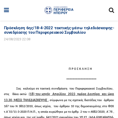
Πρόσκληση 6ης/18-4-2022 τακτικής-μέσω τηλεδιάσκεψης-
συνεδρίασης του Περιφερειακού Συμβουλίου
24/08/2023 22:08
Π Ρ Ο Σ Κ Λ Η Σ Η
===================
Σας καλούμε σε τακτική συνεδρίαση του Περιφερειακού Συμβουλίου,
(18) του μηνός Απριλίου 2022, ημέρα Δευτέρα και ώρα
στις δέκα οκτώ
13.30, ΜΕΣΩ ΤΗΛΕΔΙΑΣΚΕΨΗΣ ,
σύμφωνα με τις σχετικές διατάξεις του άρθρου
167 του Ν 3852/2010, όπως ισχύει, του άρθρου 10 της δημοσιευμένης στο ΦΕΚ
τ.Α΄55/11-3-2020 Π.Ν.Π., η οποία κυρώθηκε με το άρθρ. 2 του ν.4682/2020, Α΄76 ,
όπως ισχύει και της υπ΄αριθμ. 642/2021 εγκυκλίου του ΥΠ.ΕΣ. (ΑΔΑ 65ΒΓ46ΜΤΛ6-