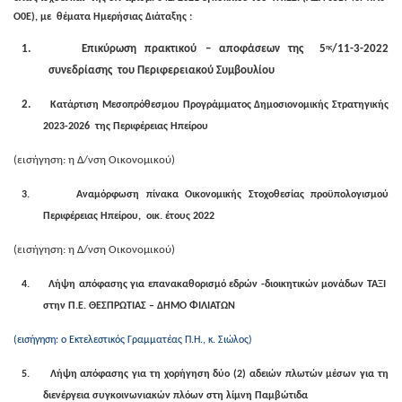
Ο0Ε), με θέματα Ημερήσιας Διάταξης :
1.
Επικύρωση πρακτικού – αποφάσεων της 5
/11-3-2022
ης
συνεδρίασης του Περιφερειακού Συμβουλίου
2.
Κατάρτιση Μεσοπρόθεσμου Προγράμματος Δημοσιονομικής Στρατηγικής
2023-2026 της Περιφέρειας Ηπείρου
(εισήγηση: η Δ/νση Οικονομικού)
3.
Αναμόρφωση πίνακα Οικονομικής Στοχοθεσίας προϋπολογισμού
Περιφέρειας Ηπείρου, οικ. έτους 2022
(εισήγηση: η Δ/νση Οικονομικού)
4.
Λήψη απόφασης για επανακαθορισμό εδρών -διοικητικών μονάδων ΤΑΞΙ
στην Π.Ε. ΘΕΣΠΡΩΤΙΑΣ – ΔΗΜΟ ΦΙΛΙΑΤΩΝ
(εισήγηση: ο Εκτελεστικός Γραμματέας Π.Η., κ. Σιώλος)
5.
Λήψη απόφασης για τη χορήγηση δύο (2) αδειών πλωτών μέσων για τη
διενέργεια συγκοινωνιακών πλόων στη λίμνη Παμβώτιδα