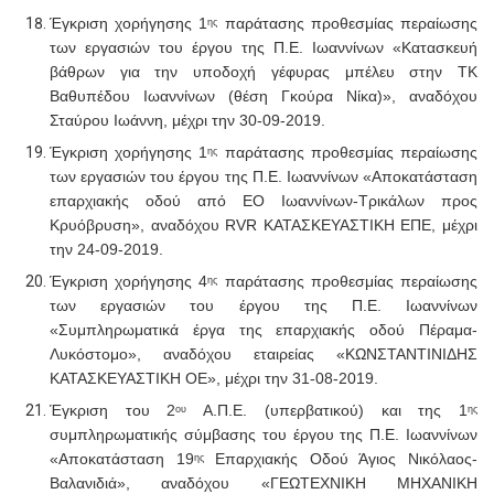
Έγκριση χορήγησης 1
παράτασης προθεσμίας περαίωσης
ης
των εργασιών του έργου της Π.Ε. Ιωαννίνων «Κατασκευή
βάθρων για την υποδοχή γέφυρας μπέλευ στην ΤΚ
Βαθυπέδου Ιωαννίνων (θέση Γκούρα Νίκα)», αναδόχου
Σταύρου Ιωάννη, μέχρι την 30-09-2019.
Έγκριση χορήγησης 1
παράτασης προθεσμίας περαίωσης
ης
των εργασιών του έργου της Π.Ε. Ιωαννίνων «Αποκατάσταση
επαρχιακής οδού από ΕΟ Ιωαννίνων-Τρικάλων προς
Κρυόβρυση», αναδόχου
RVR
ΚΑΤΑΣΚΕΥΑΣΤΙΚΗ ΕΠΕ, μέχρι
την 24-09-2019.
Έγκριση χορήγησης 4
παράτασης προθεσμίας περαίωσης
ης
των εργασιών του έργου της Π.Ε. Ιωαννίνων
«Συμπληρωματικά έργα της επαρχιακής οδού Πέραμα-
Λυκόστομο», αναδόχου εταιρείας «ΚΩΝΣΤΑΝΤΙΝΙΔΗΣ
ΚΑΤΑΣΚΕΥΑΣΤΙΚΗ ΟΕ», μέχρι την 31-08-2019.
Έγκριση του 2
Α.Π.Ε. (υπερβατικού)
και της 1
ου
ης
συμπληρωματικής σύμβασης του έργου της Π.Ε. Ιωαννίνων
«Αποκατάσταση 19
Επαρχιακής Οδού Άγιος Νικόλαος-
ης
Βαλανιδιά», αναδόχου
«ΓΕΩΤΕΧΝΙΚΗ ΜΗΧΑΝΙΚΗ