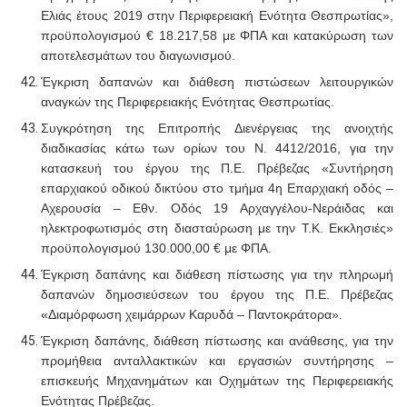
Ελιάς έτους 2019 στην Περιφερειακή Ενότητα Θεσπρωτίας»,
προϋπολογισμού € 18.217,58 με ΦΠΑ και κατακύρωση των
αποτελεσμάτων του διαγωνισμού.
Έγκριση δαπανών και διάθεση πιστώσεων λειτουργικών
αναγκών της Περιφερειακής Ενότητας Θεσπρωτίας.
Συγκρότηση της Επιτροπής Διενέργειας της ανοιχτής
διαδικασίας κάτω των ορίων του Ν. 4412/2016, για την
κατασκευή του έργου της Π.Ε. Πρέβεζας «Συντήρηση
επαρχιακού οδικού δικτύου στο τμήμα 4η Επαρχιακή οδός –
Αχερουσία – Εθν. Οδός 19 Αρχαγγέλου-Νεράιδας και
ηλεκτροφωτισμός στη διασταύρωση με την Τ.Κ. Εκκλησιές»
προϋπολογισμού 130.000,00 € με ΦΠΑ.
Έγκριση δαπάνης και διάθεση πίστωσης για την πληρωμή
δαπανών δημοσιεύσεων
του έργου της Π.Ε. Πρέβεζας
«Διαμόρφωση χειμάρρων Καρυδά – Παντοκράτορα».
Έγκριση δαπάνης, διάθεση πίστωσης και ανάθεσης, για την
προμήθεια ανταλλακτικών και εργασιών συντήρησης –
επισκευής Μηχανημάτων και Οχημάτων της Περιφερειακής
Ενότητας Πρέβεζας.