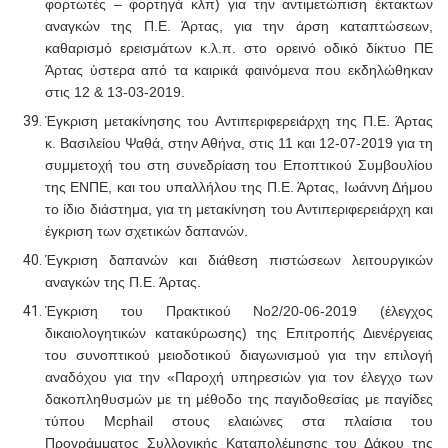
φορτωτές – φορτηγά κλπ) για την αντιμετώπιση έκτακτων
αναγκών της Π.Ε. Άρτας,
για την άρση καταπτώσεων,
καθαρισμό ερεισμάτων κ.λ.π. στο ορεινό οδικό δίκτυο ΠΕ
Άρτας ύστερα από τα καιρικά φαινόμενα που εκδηλώθηκαν
στις 12 & 13-03-2019.
Έγκριση μετακίνησης του Αντιπεριφερειάρχη της Π.Ε. Άρτας
κ. Βασιλείου Ψαθά, στην Αθήνα, στις 11 και 12-07-2019 για τη
συμμετοχή του στη συνεδρίαση του Εποπτικού Συμβουλίου
της ΕΝΠΕ, και του υπαλλήλου της Π.Ε. Άρτας, Ιωάννη Δήμου
το ίδιο διάστημα, για τη μετακίνηση του Αντιπεριφερειάρχη και
έγκριση των σχετικών δαπανών.
Έγκριση δαπανών και διάθεση πιστώσεων λειτουργικών
αναγκών της Π.Ε. Άρτας.
Έγκριση του Πρακτικού Νο2/20-06-2019 (έλεγχος
δικαιολογητικών κατακύρωσης) της Επιτροπής Διενέργειας
του συνοπτικού μειοδοτικού διαγωνισμού για την επιλογή
αναδόχου για την «Παροχή υπηρεσιών για τον έλεγχο των
δακοπληθυσμών με τη μέθοδο της παγιδοθεσίας με παγίδες
τύπου Mcphail στους ελαιώνες στα πλαίσια του
Προγράμματος Συλλογικής Καταπολέμησης του Δάκου της