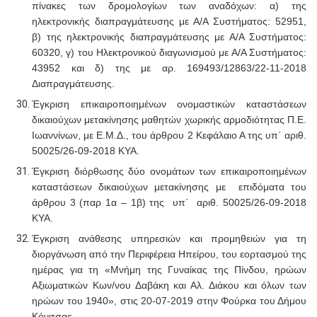
πίνακες των δρομολογίων των αναδόχων: α) της
ηλεκτρονικής διαπραγμάτευσης με Α/Α Συστήματος: 52951,
β) της ηλεκτρονικής διαπραγμάτευσης με Α/Α Συστήματος:
60320, γ) του Ηλεκτρονικού διαγωνισμού με Α/Α Συστήματος:
43952 και δ) της με αρ. 169493/12863/22-11-2018
Διαπραγμάτευσης.
Έγκριση επικαιροποιημένων ονομαστικών καταστάσεων
δικαιούχων μετακίνησης μαθητών χωρικής αρμοδιότητας Π.Ε.
Ιωαννίνων, με Ε.Μ.Δ., του άρθρου 2 Κεφάλαιο Α της υπ΄ αριθ.
50025/26-09-2018 ΚΥΑ.
Έγκριση διόρθωσης δύο ονομάτων των επικαιροποιημένων
καταστάσεων δικαιούχων μετακίνησης με επιδόματα του
άρθρου 3 (παρ 1α – 1β) της υπ΄ αριθ. 50025/26-09-2018
ΚΥΑ.
Έγκριση ανάθεσης υπηρεσιών και προμηθειών
για τη
διοργάνωση από την Περιφέρεια Ηπείρου, του εορτασμού της
ημέρας για τη «Μνήμη της Γυναίκας της Πίνδου, ηρώων
Αξιωματικών Κων/νου Δαβάκη και Αλ. Διάκου και όλων των
ηρώων του 1940», στις 20-07-2019 στην Φούρκα του Δήμου
Κόνιτσας