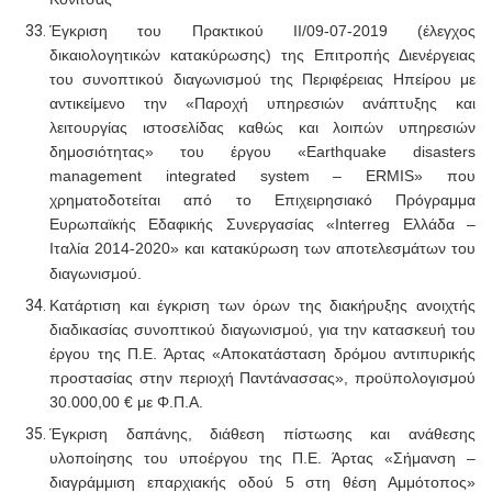
Έγκριση του Πρακτικού ΙΙ/09-07-2019 (έλεγχος
δικαιολογητικών κατακύρωσης) της Επιτροπής Διενέργειας
του συνοπτικού διαγωνισμού της Περιφέρειας Ηπείρου με
αντικείμενο την «Παροχή υπηρεσιών ανάπτυξης και
λειτουργίας ιστοσελίδας καθώς και λοιπών υπηρεσιών
δημοσιότητας» του έργου «Earthquake disasters
management integrated system – ERMIS» που
χρηματοδοτείται από το Επιχειρησιακό Πρόγραμμα
Ευρωπαϊκής Εδαφικής Συνεργασίας «Interreg Ελλάδα –
Ιταλία 2014
2020» και κατακύρωση των αποτελεσμάτων του
‐
διαγωνισμού.
Κατάρτιση και έγκριση των όρων της διακήρυξης ανοιχτής
διαδικασίας συνοπτικού διαγωνισμού, για την κατασκευή του
έργου της Π.Ε. Άρτας «Αποκατάσταση δρόμου αντιπυρικής
προστασίας στην περιοχή Παντάνασσας», προϋπολογισμού
30.000,00 € με Φ.Π.Α.
Έγκριση δαπάνης, διάθεση πίστωσης και ανάθεσης
υλοποίησης του υποέργου της Π.Ε. Άρτας «Σήμανση –
διαγράμμιση επαρχιακής οδού 5 στη θέση Αμμότοπος»