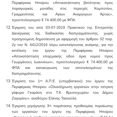
Περιφέρειας Ηπείρου «Αποκατάσταση βατότητας προς
παραγωγικές μονάδες στις περιοχές Κομποτίου,
Γραμμενίτσας και Αγίων Αναργύρων Άρτας»,
προϋπολογισμού € 74.400,00 με ΦΠΑ.
Έγκριση του από 03-07-2019 Πρακτικού της Επιτροπής
Διενέργειας της διαδικασίας διαπραγμάτευσης, χωρίς
προηγούμενη δημοσίευση
με εφαρμογή του άρθρου 32 παρ.
2γ του Ν. 4412/2016 λόγω κατεπείγουσας ανάγκης, για την
εκτέλεση του έργου της Περιφέρειας Ηπείρου
«Αποκατάσταση επαρχιακής οδού όρια νομού προς
Γεωργάνους Ιωαννίνων», προϋπολογισμού € 74.400,00 με
ΦΠΑ και
κατακύρωση των αποτελεσμάτων της
διαπραγμάτευσης.
Έγκριση του 1
Α.Π.Ε. (υπερβατικού) του έργου της
ου
Περιφέρειας Ηπείρου «Ολοκλήρωση εργασιών στην πέτρινη
γέφυρα Γκαράνη στο Τ.Κ. Βρυσοχωρίου του Δήμου
Ζαγορίου», αναδόχου Ελένης Τασιούλα.
Έγκριση χορήγησης 3
παράτασης προθεσμίας περαίωσης
ης
των εργασιών του έργου της Περιφέρειας Ηπείρου