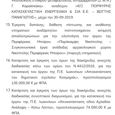
«Κατασκευή σταθμού μεταφόρτωσης απορριμμάτων (Σ.Μ.Α.)
Γ. Καραϊσκάκη» αναδόχου «Κ/Ξ ΠΟΡΦΥΡΗΣ
ΚΑΤΑΣΚΕΥΑΣΤΙΚΗ ΕΝΕΡΓΕΙΑΚΗ & ΣΙΑ Ε.Ε. – ΒΩΤΤΗΣ
ΠΑΝΑΓΙΩΤΗΣ», μέχρι την 30-09-2019.
Έγκριση δαπάνης, διάθεση πίστωσης και ανάθεσης
υπηρεσιών ανεξάρτητου πιστοποιημένου εκτιμητή
απαλλοτριώσεων για την υλοποίηση του έργου της
Περιφέρειας Ηπείρου «Παράκαμψη Νικόπολης –
Συγκοινωνιακά έργα ανάδειξης αρχαιολογικού χώρου
Νικόπολης Περιφέρειας Ηπείρου» (παροχή υπηρεσιών).
Κατάρτιση και έγκριση των όρων της διακήρυξης ανοιχτής
διαδικασίας κάτω των ορίων του Ν.4412/2016, για την
κατασκευή του έργου της Π.Ε. Ιωαννίνων «Αποκατάσταση
του δημοτικού σχολείου Κοσμηράς», προϋπολογισμού
135.000,00 € με ΦΠΑ.
Κατάρτιση και έγκριση των όρων της διακήρυξης ανοιχτής
διαδικασίας συνοπτικού διαγωνισμού, για την κατασκευή του
έργου της Π.Ε. Ιωαννίνων «Αποκατάσταση οδού Αχλαδέα-
Ανάληψη – Κάτω Λίππα», προϋπολογισμού 74.000,00 € με
ΦΠΑ.