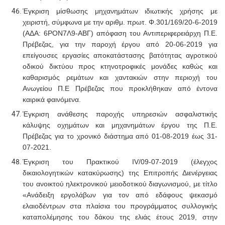
Έγκριση μίσθωσης μηχανημάτων ιδιωτικής χρήσης με
χειριστή, σύμφωνα με την αριθμ. πρωτ. Φ.301/169/20-6-2019
(ΑΔΑ: 6ΡΟΝ7Λ9-ΑΒΓ) απόφαση του Αντιπεριφερειάρχη Π.Ε.
Πρέβεζας, για την παροχή έργου από 20-06-2019 για
επείγουσες εργασίες αποκατάστασης βατότητας αγροτικού
οδικού δικτύου προς κτηνοτροφικές μονάδες καθώς και
καθαρισμός ρεμάτων και χαντακιών στην περιοχή του
Ανωγείου Π.Ε Πρέβεζας που προκλήθηκαν από έντονα
καιρικά φαινόμενα.
Έγκριση ανάθεσης παροχής υπηρεσιών ασφαλιστικής
κάλυψης οχημάτων και μηχανημάτων έργου της Π.Ε.
Πρέβεζας για το χρονικό διάστημα από 01-08-2019 έως 31-
07-2021.
Έγκριση του Πρακτικού Ι
V
/09-07-2019 (έλεγχος
δικαιολογητικών κατακύρωσης) της Επιτροπής Διενέργειας
του ανοικτού ηλεκτρονικού μειοδοτικού διαγωνισμού, με τίτλο
«Ανάδειξη εργολάβων για τον από εδάφους ψεκασμό
ελαιοδέντρων στα πλαίσια του προγράμματος συλλογικής
καταπολέμησης του δάκου της ελιάς έτους 2019, στην