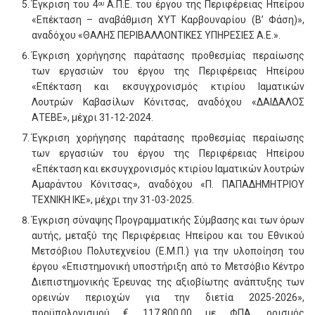
Έγκριση του 4
Α.Π.Ε. του έργου της Περιφέρειας Ηπείρου
ου
«Επέκταση – αναβάθμιση ΧΥΤ Καρβουναρίου (Β’ Φάση)»,
αναδόχου «ΘΑΛΗΣ ΠΕΡΙΒΑΛΛΟΝΤΙΚΕΣ ΥΠΗΡΕΣΙΕΣ Α.Ε.».
Έγκριση χορήγησης παράτασης προθεσμίας περαίωσης
των εργασιών του έργου της Περιφέρειας Ηπείρου
«Επέκταση και εκσυγχρονισμός κτιρίου Ιαματικών
Λουτρών Καβασίλων Κόνιτσας, αναδόχου «ΔΑΙΔΑΛΟΣ
ΑΤΕΒΕ», μέχρι 31-12-2024.
Έγκριση χορήγησης παράτασης προθεσμίας περαίωσης
των εργασιών του έργου της Περιφέρειας Ηπείρου
«Επέκταση και εκσυγχρονισμός κτιρίου Ιαματικών λουτρών
Αμαράντου Κόνιτσας», αναδόχου «Π. ΠΑΠΑΔΗΜΗΤΡΙΟΥ
ΤΕΧΝΙΚΗ ΙΚΕ», μέχρι την 31-03-2025.
Έγκριση σύναψης Προγραμματικής Σύμβασης και των όρων
αυτής, μεταξύ της Περιφέρειας Ηπείρου και του Εθνικού
Μετσόβιου Πολυτεχνείου (Ε.Μ.Π.) για την υλοποίηση του
έργου «Επιστημονική υποστήριξη από το Μετσόβιο Κέντρο
Διεπιστημονικής Έρευνας της αξιοβίωτης ανάπτυξης των
ορεινών περιοχών για την διετία 2025-2026»,
προϋπολογισμού € 117.800,00 με ΦΠΑ, ορισμός