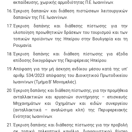
εκπαίδευσης, χωρικής αρμοδιότητας Π.Ε. Ιωαννίνων.
Έγκριση δαπανών και διάθεση πιστώσεων λειτουργικών
δαπανών της Π.Ε. Ιωαννίνων.
Έγκριση δαπάνης και διάθεσης πίστωσης για την
υλοποίηση προωθητικών δράσεων του τουρισμού και των
τοπικών προϊόντων της Ηπείρου στην Βουλγαρία και τη
Ρουμανία.
Έγκριση δαπάνης και διάθεση πίστωσης για έξοδα
επίδοσης δικογράφων της Περιφέρειας Ηπείρου.
Απόφαση για την μή άσκηση ενδίκου μέσου κατά της υπ’
αριθμ. 534/2023 απόφασης του Διοικητικού Πρωτοδικείου
Ιωαννίνων (Τμήμα Β’ Μονομελές).
Έγκριση δαπάνης και διάθεση πίστωσης, για την προμήθεια
ανταλλακτικών και εργασιών συντήρησης – επισκευής
Μηχανημάτων και Οχημάτων και ειδών συνεργείου
(ανταλλακτικά – αναλώσιμα κλπ) της Περιφερειακής
Ενότητας Ιωαννίνων.
Έγκριση δαπάνης και διάθεσης πίστωσης για την προβολή
σε τοπικά τηλεοπτικά κανάλια, διαφημιστικού βίντεο