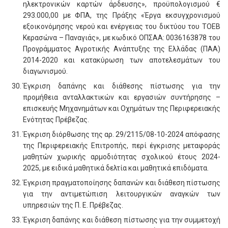
ηλεκτρονικών καρτών άρδευσης», προϋπολογισμού €
293.000,00 με ΦΠΑ, της Πράξης «Έργα εκσυγχρονισμού
εξοικονόμησης νερού και ενέργειας του δικτύου του ΤΟΕΒ
Κερασώνα – Παναγιάς», με κωδικό ΟΠΣΑΑ: 0036163878 του
Προγράμματος Αγροτικής Ανάπτυξης της Ελλάδας (ΠΑΑ)
2014-2020 και κατακύρωση των αποτελεσμάτων του
διαγωνισμού.
Έγκριση δαπάνης και διάθεσης πίστωσης για την
προμήθεια ανταλλακτικών και εργασιών συντήρησης –
επισκευής Μηχανημάτων και Οχημάτων της Περιφερειακής
Ενότητας Πρέβεζας.
Έγκριση διόρθωσης της αρ. 29/2115/08-10-2024 απόφασης
της Περιφερειακής Επιτροπής, περί έγκρισης μεταφοράς
μαθητών χωρικής αρμοδιότητας σχολικού έτους 2024-
2025, με ειδικά μαθητικά δελτία και μαθητικά επιδόματα.
Έγκριση πραγματοποίησης δαπανών και διάθεση πίστωσης
για την αντιμετώπιση λειτουργικών αναγκών των
υπηρεσιών της Π. Ε. Πρέβεζας.
Έγκριση δαπάνης και διάθεση πίστωσης για την συμμετοχή