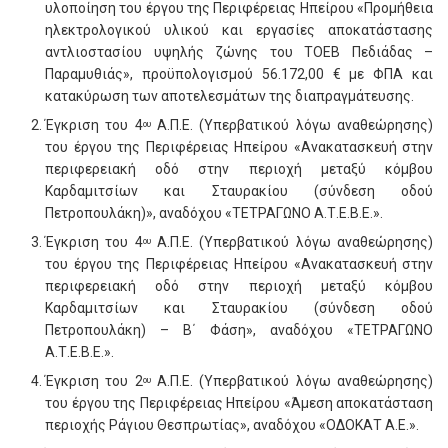
υλοποίηση του έργου της Περιφέρειας Ηπείρου «Προμήθεια
ηλεκτρολογικού υλικού και εργασίες αποκατάστασης
αντλιοστασίου υψηλής ζώνης του ΤΟΕΒ Πεδιάδας –
Παραμυθιάς», προϋπολογισμού 56.172,00 € με ΦΠΑ και
κατακύρωση των αποτελεσμάτων της διαπραγμάτευσης.
Έγκριση του 4
Α.Π.Ε. (Υπερβατικού λόγω αναθεώρησης)
ου
του έργου της Περιφέρειας Ηπείρου «Ανακατασκευή στην
περιφερειακή οδό στην περιοχή μεταξύ κόμβου
Καρδαμιτσίων και Σταυρακίου (σύνδεση οδού
Πετροπουλάκη)», αναδόχου «ΤΕΤΡΑΓΩΝΟ Α.Τ.Ε.Β.Ε.».
Έγκριση του 4
Α.Π.Ε. (Υπερβατικού λόγω αναθεώρησης)
ου
του έργου της Περιφέρειας Ηπείρου «Ανακατασκευή στην
περιφερειακή οδό στην περιοχή μεταξύ κόμβου
Καρδαμιτσίων και Σταυρακίου (σύνδεση οδού
Πετροπουλάκη) – Β΄ Φάση», αναδόχου «ΤΕΤΡΑΓΩΝΟ
Α.Τ.Ε.Β.Ε.».
Έγκριση του 2
Α.Π.Ε. (Υπερβατικού λόγω αναθεώρησης)
ου
του έργου της Περιφέρειας Ηπείρου «Άμεση αποκατάσταση
περιοχής Ράγιου Θεσπρωτίας», αναδόχου «ΟΔΟΚΑΤ Α.Ε.».