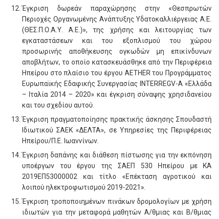
Έγκριση δωρεάν παραχώρησης στην «Θεσπρωτών
Περιοχές Οργανωμένης Ανάπτυξης Υδατοκαλλιέργειας Α.Ε.
(ΘΕΣ.Π.Ο.Α.Υ. Α.Ε.)», της χρήσης και λειτουργίας των
εγκαταστάσεων και του εξοπλισμού του χώρου
προσωρινής αποθήκευσης ογκωδών μη επικίνδυνων
αποβλήτων, το οποίο κατασκευάσθηκε από την Περιφέρεια
Ηπείρου στο πλαίσιο του έργου AETHER του Προγράμματος
Ευρωπαϊκής Εδαφικής Συνεργασίας INTERREGV-A «Ελλάδα
– Ιταλία 2014 – 2020» και έγκριση σύναψης χρησιδανείου
και του σχεδίου αυτού.
Έγκριση πραγματοποίησης πρακτικής άσκησης Σπουδαστή
Ιδιωτικού ΣΑΕΚ «ΔΕΛΤΑ», σε Υπηρεσίες της Περιφέρειας
Ηπείρου/Π.Ε. Ιωαννίνων.
Έγκριση δαπάνης και διάθεση πίστωσης για την εκπόνηση
υποέργων του έργου της ΣΑΕΠ 530 Ηπείρου με ΚΑ
2019ΕΠ53000002 και τίτλο «Επέκταση αγροτικού και
λοιπού ηλεκτροφωτισμού 2019-2021».
Έγκριση τροποποιημένων πινάκων δρομολογίων με χρήση
ιδιωτών για την μεταφορά μαθητών Α/θμιας και Β/θμιας