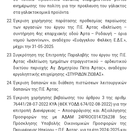
ενημέρωσης του πολίτη για την προέλευση του γάλακτος
στα γαλακτοκομικά προϊόντα.
Έγκριση χορήγησης παράτασης προθεσμίας περαίωσης
των εργασιών του έργου της Π.Ε. Άρτας «Βελτίωση –
συντήρηση 4ης επαρχιακής οδού Άρτα – Ροδαυγή – όρια
νομού Ιωαννίνων», αναδόχου «Ευάγγελου Φελέκη Ε.Δ.Ε.»,
μέχρι την 31-05-2025.
Συγκρότηση της Επιτροπής Παραλαβής του έργου της Π.Ε.
Άρτας «Βελτίωση τμημάτων στραγγιστικού – αρδευτικού
δικτύου περιοχής Αγ. Δημητρίου Πέτα Άρτας», αναδόχου
εργοληπτικής επιχείρησης «ΣΠΥΡΙΔΩΝ ΖΙΩΒΑΣ».
Έγκριση δαπανών και διάθεση πιστώσεων λειτουργικών
δαπανών της Π.Ε. Άρτας.
Έγκριση χορήγησης βεβαίωσης του άρθρου 3 της αριθμ.
76441/28-07-2022 ΚΥΑ (ΦΕΚ ΥΟΔΔ 674/02-08-2022) για την
επιτροπή Διενέργειας – Αποσφράγισης και Αξιολόγησης
Προσφορών της με ΑΔΑΜ 24PROC014726238 5ης
Πρόσκλησης Υποβολής Οικονομικών Προσφορών της
Περιφέρειας Ηπείρου – Π.Ε. Άρτας, για τα έτη 2024-2025 και