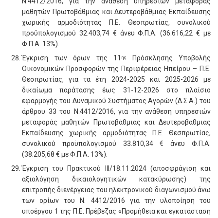
Ν.4412/2016, για την ανάθεση υπηρεσιών μεταφοράς
μαθητών Πρωτοβάθμιας και Δευτεροβάθμιας Εκπαίδευσης
χωρικής αρμοδιότητας Π.Ε. Θεσπρωτίας, συνολικού
προϋπολογισμού 32.403,74 € άνευ Φ.Π.Α. (36.616,22 € με
Φ.Π.Α. 13%).
Έγκριση των όρων της 11
Πρόσκλησης Υποβολής
ης
Οικονομικών Προσφορών της Περιφέρειας Ηπείρου – Π.Ε.
Θεσπρωτίας, για τα έτη 2024-2025 και 2025-2026 με
δικαίωμα παράτασης έως 31-12-2026 στο πλαίσιο
εφαρμογής του Δυναμικού Συστήματος Αγορών (Δ.Σ.Α.) του
άρθρου 33 του Ν.4412/2016, για την ανάθεση υπηρεσιών
μεταφοράς μαθητών Πρωτοβάθμιας και Δευτεροβάθμιας
Εκπαίδευσης χωρικής αρμοδιότητας Π.Ε. Θεσπρωτίας,
συνολικού προϋπολογισμού 33.810,34 € άνευ Φ.Π.Α.
(38.205,68 € με Φ.Π.Α. 13%).
Έγκριση του Πρακτικού III/18.11.2024 (αποσφράγιση και
αξιολόγηση δικαιολογητικών κατακύρωσης) της
επιτροπής διενέργειας του ηλεκτρονικού διαγωνισμού άνω
των ορίων του Ν. 4412/2016 για την υλοποίηση του
υποέργου 1 της Π.Ε. Πρέβεζας «Προμήθεια και εγκατάσταση