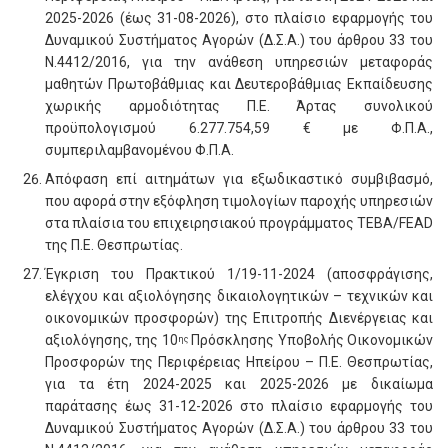
2025-2026 (έως 31-08-2026), στο πλαίσιο εφαρμογής του
Δυναμικού Συστήματος Αγορών (Δ.Σ.Α.) του άρθρου 33 του
Ν.4412/2016, για την ανάθεση υπηρεσιών μεταφοράς
μαθητών Πρωτοβάθμιας και Δευτεροβάθμιας Εκπαίδευσης
χωρικής αρμοδιότητας Π.Ε. Άρτας συνολικού
προϋπολογισμού 6.277.754,59 € με Φ.Π.Α.,
συμπεριλαμβανομένου Φ.Π.Α.
Απόφαση επί αιτημάτων για εξωδικαστικό συμβιβασμό,
που αφορά στην εξόφληση τιμολογίων παροχής υπηρεσιών
στα πλαίσια του επιχειρησιακού προγράμματος TEBA/FEAD
της Π.Ε. Θεσπρωτίας.
Έγκριση του Πρακτικού 1/19-11-2024 (αποσφράγισης,
ελέγχου και αξιολόγησης δικαιολογητικών – τεχνικών και
οικονομικών προσφορών) της Επιτροπής Διενέργειας και
αξιολόγησης, της 10
Πρόσκλησης Υποβολής Οικονομικών
ης
Προσφορών της Περιφέρειας Ηπείρου – Π.Ε. Θεσπρωτίας,
για τα έτη 2024-2025 και 2025-2026 με δικαίωμα
παράτασης έως 31-12-2026 στο πλαίσιο εφαρμογής του
Δυναμικού Συστήματος Αγορών (Δ.Σ.Α.) του άρθρου 33 του