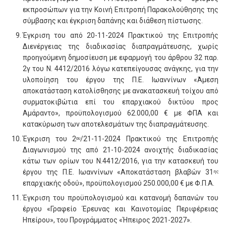
εκπροσώπων για την Κοινή Επιτροπή Παρακολούθησης της
σύμβασης και έγκριση δαπάνης και διάθεση πίστωσης.
Έγκριση του από 20-11-2024 Πρακτικού της Επιτροπής
Διενέργειας της διαδικασίας διαπραγμάτευσης, χωρίς
προηγούμενη δημοσίευση με εφαρμογή του άρθρου 32 παρ.
2γ του Ν. 4412/2016 λόγω κατεπείγουσας ανάγκης, για την
υλοποίηση του έργου της Π.Ε. Ιωαννίνων «Άμεση
αποκατάσταση κατολίσθησης με ανακατασκευή τοίχου από
συρματοκιβώτια επί του επαρχιακού δικτύου προς
Αμάραντο», προϋπολογισμού 62.000,00 € με ΦΠΑ και
κατακύρωση των αποτελεσμάτων της διαπραγμάτευσης.
Έγκριση του 2
/21-11-2024 Πρακτικού της Επιτροπής
ου
Διαγωνισμού της από 21-10-2024 ανοιχτής διαδικασίας
κάτω των ορίων του Ν.4412/2016, για την κατασκευή του
έργου της Π.Ε. Ιωαννίνων «Αποκατάσταση βλαβών 31
ης
επαρχιακής οδού», προϋπολογισμού 250.000,00 € με Φ.Π.Α.
Έγκριση του προϋπολογισμού και κατανομή δαπανών του
έργου «Γραφείο Έρευνας και Καινοτομίας Περιφέρειας
Ηπείρου», του Προγράμματος «Ήπειρος 2021-2027».