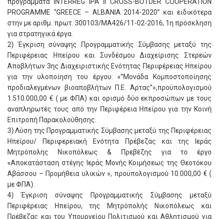
προγράμματα INTERREG IPA II CROSS-BOTDER COOPERATION
PROGRAMME “GREECE – ALBANIA 2014-2020” και ειδικότερα
στην με αριθμ. πρωτ. 300103/ΜΑ426/11-02-2016, 1η πρόσκληση
για στρατηγικά έργα.
2) Έγκριση σύναψης Προγραμματικής Σύμβασης μεταξύ της
Περιφέρειας Ηπείρου και Συνδέσμου Διαχείρισης Στερεών
Αποβλήτων 3ης Διαχειριστικής Ενότητας Περιφέρειας Ηπείρου
για την υλοποίηση του έργου: «”Μονάδα Κομποστοποίησης
προδιαλεγμένων βιοαποβλήτων Π.Ε. Άρτας”»,προϋπολογισμού
1.510.000,00 € ( με ΦΠΑ) και ορισμό δύο εκπροσώπων με τους
αναπληρωτές τους από την Περιφέρεια Ηπείρου για την Κοινή
Επιτροπή Παρακολούθησης.
3) Λύση της Προγραμματικής Σύμβασης μεταξύ της Περιφέρειας
Ηπείρου/ Περιφερειακή Ενότητα Πρέβεζας και της Ιεράς
Μητρόπολης Νικοπόλεως & Πρεβέζης για το έργο
«Αποκατάσταση στέγης Ιεράς Μονής Κοιμήσεως της Θεοτόκου
Αβάσσου – Προμήθεια υλικών », προϋπολογισμού 10.000,00 € (
με ΦΠΑ).
4) Έγκριση σύναψης Προγραμματικής Σύμβασης μεταξύ
Περιφέρειας Ηπείρου, της Μητρόπολής Νικοπόλεως και
Πρέβεζας και του Υπουργείου Πολιτισμού και Αθλητισμού για