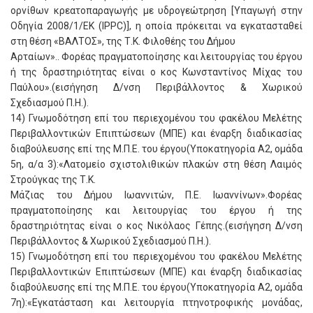
ορνίθων κρεατοπαραγωγής με υδρογεώτρηση [Υπαγωγή στην
Οδηγία 2008/1/ΕΚ (IPPC)], η οποία πρόκειται να εγκατασταθεί
στη θέση «ΒΑΛΤΟΣ», της Τ.Κ. Φιλοθέης του Δήμου
Αρταίων».. Φορέας πραγματοποίησης και λειτουργίας του έργου
ή της δραστηριότητας είναι ο κος Κωνσταντίνος Μίχας του
Παύλου».(εισήγηση Δ/νση Περιβάλλοντος & Χωρικού
Σχεδιασμού Π.Η.).
14) Γνωμοδότηση επί του περιεχομένου του φακέλου Μελέτης
Περιβαλλοντικών Επιπτώσεων (ΜΠΕ) και έναρξη διαδικασίας
διαβούλευσης επί της Μ.Π.Ε. του έργου(Υποκατηγορία A2, ομάδα
5η, α/α 3):«Λατομείο σχιστολιθικών πλακών στη θέση Λαιμός
Στρούγκας της Τ.Κ.
Μάζιας του Δήμου Ιωαννιτών, Π.Ε. Ιωαννίνων».Φορέας
πραγματοποίησης και λειτουργίας του έργου ή της
δραστηριότητας είναι ο κος Νικόλαος Γέπης.(εισήγηση Δ/νση
Περιβάλλοντος & Χωρικού Σχεδιασμού Π.Η.).
15) Γνωμοδότηση επί του περιεχομένου του φακέλου Μελέτης
Περιβαλλοντικών Επιπτώσεων (ΜΠΕ) και έναρξη διαδικασίας
διαβούλευσης επί της Μ.Π.Ε. του έργου(Υποκατηγορία A2, ομάδα
7η):«Εγκατάσταση και λειτουργία πτηνοτροφικής μονάδας,