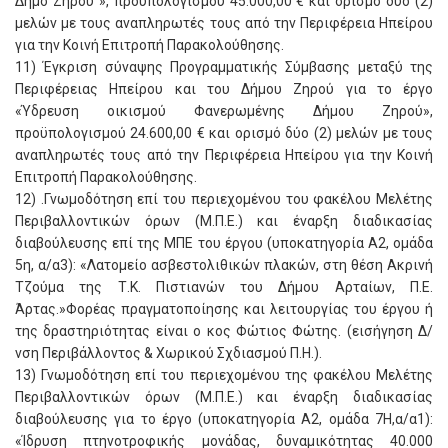
Δήμο Ζηρού », προϋπολογισμού 45.000,00 € και ορισμό δύο (2)
μελών με τους αναπληρωτές τους από την Περιφέρεια Ηπείρου
για την Κοινή Επιτροπή Παρακολούθησης.
11) Έγκριση σύναψης Προγραμματικής Σύμβασης μεταξύ της
Περιφέρειας Ηπείρου και του Δήμου Ζηρού για το έργο
«Ύδρευση οικισμού Φανερωμένης Δήμου Ζηρού»,
προϋπολογισμού 24.600,00 € και ορισμό δύο (2) μελών με τους
αναπληρωτές τους από την Περιφέρεια Ηπείρου για την Κοινή
Επιτροπή Παρακολούθησης.
12) .Γνωμοδότηση επί του περιεχομένου του φακέλου Μελέτης
Περιβαλλοντικών όρων (Μ.Π.Ε.) και έναρξη διαδικασίας
διαβούλευσης επί της ΜΠΕ του έργου (υποκατηγορία Α2, ομάδα
5η, α/α3): «Λατομείο ασβεστολιθικών πλακών, στη θέση Ακρινή
Τζούμα της Τ.Κ. Πιστιανών του Δήμου Αρταίων, Π.Ε.
Άρτας.»Φορέας πραγματοποίησης και λειτουργίας του έργου ή
της δραστηριότητας είναι ο κος Φώτιος Φώτης. (εισήγηση Δ/
νση Περιβάλλοντος & Χωρικού Σχδιασμού Π.Η.).
13) Γνωμοδότηση επί του περιεχομένου της φακέλου Μελέτης
Περιβαλλοντικών όρων (Μ.Π.Ε.) και έναρξη διαδικασίας
διαβούλευσης για το έργο (υποκατηγορία Α2, ομάδα 7Η,α/α1):
«Ίδρυση πτηνοτροφικής μονάδας, δυναμικότητας 40.000