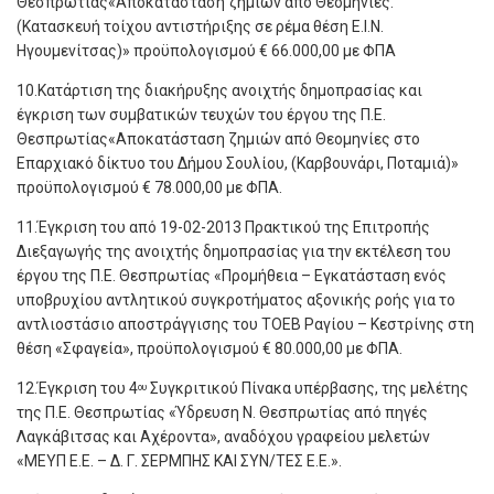
Θεσπρωτίας«Αποκατάσταση ζημιών από Θεομηνίες.
(Κατασκευή τοίχου αντιστήριξης σε ρέμα θέση Ε.Ι.Ν.
Ηγουμενίτσας)» προϋπολογισμού € 66.000,00 με ΦΠΑ
10.Κατάρτιση της διακήρυξης ανοιχτής δημοπρασίας και
έγκριση των συμβατικών τευχών του έργου της Π.Ε.
Θεσπρωτίας«Αποκατάσταση ζημιών από Θεομηνίες στο
Επαρχιακό δίκτυο του Δήμου Σουλίου, (Καρβουνάρι, Ποταμιά)»
προϋπολογισμού € 78.000,00 με ΦΠΑ.
11.Έγκριση του από 19-02-2013 Πρακτικού της Επιτροπής
Διεξαγωγής της ανοιχτής δημοπρασίας για την εκτέλεση του
έργου της Π.Ε. Θεσπρωτίας «Προμήθεια – Εγκατάσταση ενός
υποβρυχίου αντλητικού συγκροτήματος αξονικής ροής για το
αντλιοστάσιο αποστράγγισης του ΤΟΕΒ Ραγίου – Κεστρίνης στη
θέση «Σφαγεία», προϋπολογισμού € 80.000,00 με ΦΠΑ.
12.Έγκριση του 4
Συγκριτικού Πίνακα υπέρβασης, της μελέτης
ου
της Π.Ε. Θεσπρωτίας «Ύδρευση Ν. Θεσπρωτίας από πηγές
Λαγκάβιτσας και Αχέροντα», αναδόχου γραφείου μελετών
«ΜΕΥΠ Ε.Ε. – Δ. Γ. ΣΕΡΜΠΗΣ ΚΑΙ ΣΥΝ/ΤΕΣ Ε.Ε.».