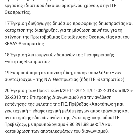
εργασίας ιδιωτικού δικαίου ορισμένου χρόνου, στην Π.Ε.
Θεσπρωτίας.
17.Έγκριση διεξαγωγής δημόσιας προφορικής δημοπρασίας και
κατάρτιση της διακήρυξης, για τη μίσθωση ακινήτου για τη
στέγαση της Πρωτοβάθμιας Εκπαίδευσης Θεσπρωτίας και του
ΚΕΔΔΥ Θεσπρωτίας.
18.Έγκριση λειτουργικών δαπανών της Περιφερειακής
Ενότητας Θεσπρωτίας.
19.Εκπροσώπηση σε ποινική δίκη, πρώην υπαλλήλου –νυν
συνταξιούχου– της Ν.Α. Θεσπρωτίας (ήδη Π.Ε. Θεσπρωτίας).
20.Έγκριση των Πρακτικών Ι/20-11-2012, ΙΙ/01-02-2013 και ΙΙΙ/25-
02-2013 της Επιτροπής Διαγωνισμού για την ανάθεση
εκπόνησης της μελέτης της Π.Ε. Πρέβεζας «Αποτύπωση και
γεωτεχνική – εδαφοτεχνική μελέτη έργων αποστράγγισης και
αντιστήριξης εδαφών ανάντι της 7
επαρχιακής οδού Π.Ε.
ης
Πρέβεζας», με προϋπολογισμό € 80.391,88 με ΦΠΑ και
κατακύρωση των αποτελεσμάτων του διαγωνισμού.