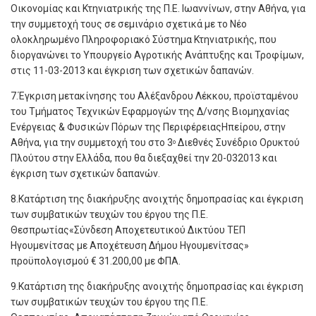
Οικονομίας και Κτηνιατρικής της Π.Ε. Ιωαννίνων, στην Αθήνα, για
την συμμετοχή τους σε σεμινάριο σχετικά με το Νέο
ολοκληρωμένο Πληροφοριακό Σύστημα Κτηνιατρικής, που
διοργανώνει το Υπουργείο Αγροτικής Ανάπτυξης και Τροφίμων,
στις 11-03-2013 και έγκριση των σχετικών δαπανών.
7.Έγκριση μετακίνησης του Αλέξανδρου Λέκκου, προϊσταμένου
του Τμήματος Τεχνικών Εφαρμογών της Δ/νσης Βιομηχανίας
Ενέργειας & Φυσικών Πόρων της ΠεριφέρειαςΗπείρου, στην
Αθήνα, για την συμμετοχή του στο 3
Διεθνές Συνέδριο Ορυκτού
ο
Πλούτου στην Ελλάδα, που θα διεξαχθεί την 20-032013 και
έγκριση των σχετικών δαπανών.
8.Κατάρτιση της διακήρυξης ανοιχτής δημοπρασίας και έγκριση
των συμβατικών τευχών του έργου της Π.Ε.
Θεσπρωτίας«Σύνδεση Αποχετευτικού Δικτύου ΤΕΠ
Ηγουμενίτσας με Αποχέτευση Δήμου Ηγουμενίτσας»
προϋπολογισμού € 31.200,00 με ΦΠΑ.
9.Κατάρτιση της διακήρυξης ανοιχτής δημοπρασίας και έγκριση
των συμβατικών τευχών του έργου της Π.Ε.