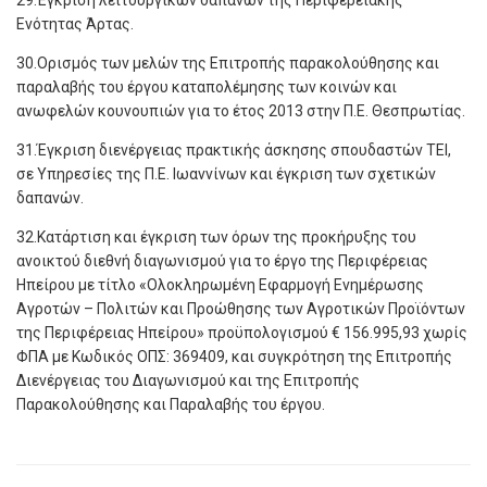
29.Έγκριση λειτουργικών δαπανών της Περιφερειακής
Ενότητας Άρτας.
30.Ορισμός των μελών της Επιτροπής παρακολούθησης και
παραλαβής του έργου καταπολέμησης των κοινών και
ανωφελών κουνουπιών για το έτος 2013 στην Π.Ε. Θεσπρωτίας.
31.Έγκριση διενέργειας πρακτικής άσκησης σπουδαστών ΤΕΙ,
σε Υπηρεσίες της Π.Ε. Ιωαννίνων και έγκριση των σχετικών
δαπανών.
32.Κατάρτιση και έγκριση των όρων της προκήρυξης του
ανοικτού διεθνή διαγωνισμού για το έργο της Περιφέρειας
Ηπείρου με τίτλο «Ολοκληρωμένη Εφαρμογή Ενημέρωσης
Αγροτών – Πολιτών και Προώθησης των Αγροτικών Προϊόντων
της Περιφέρειας Ηπείρου» προϋπολογισμού € 156.995,93 χωρίς
ΦΠΑ με Κωδικός ΟΠΣ: 369409, και συγκρότηση της Επιτροπής
Διενέργειας του Διαγωνισμού και της Επιτροπής
Παρακολούθησης και Παραλαβής του έργου.