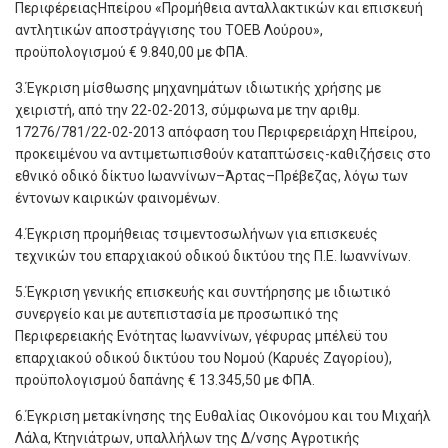
ΠεριφέρειαςΗπείρου «Προμήθεια ανταλλακτικών και επισκευή
αντλητικών αποστράγγισης του ΤΟΕΒ Λούρου»,
προϋπολογισμού € 9.840,00 με ΦΠΑ.
3.Έγκριση μίσθωσης μηχανημάτων ιδιωτικής χρήσης με
χειριστή, από την 22-02-2013, σύμφωνα με την αριθμ.
17276/781/22-02-2013 απόφαση του Περιφερειάρχη Ηπείρου,
προκειμένου να αντιμετωπισθούν καταπτώσεις-καθιζήσεις στο
εθνικό οδικό δίκτυο Ιωαννίνων–Άρτας–Πρέβεζας, λόγω των
έντονων καιρικών φαινομένων.
4.Έγκριση προμήθειας τσιμεντοσωλήνων για επισκευές
τεχνικών του επαρχιακού οδικού δικτύου της Π.Ε. Ιωαννίνων.
5.Έγκριση γενικής επισκευής και συντήρησης με ιδιωτικό
συνεργείο και με αυτεπιστασία με προσωπικό της
Περιφερειακής Ενότητας Ιωαννίνων, γέφυρας μπέλεϋ του
επαρχιακού οδικού δικτύου του Νομού (Καρυές Ζαγορίου),
προϋπολογισμού δαπάνης € 13.345,50 με ΦΠΑ.
6.Έγκριση μετακίνησης της Ευθαλίας Οικονόμου και του Μιχαήλ
Λάλα, Κτηνιάτρων, υπαλλήλων της Δ/νσης Αγροτικής