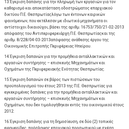
13.Έγκριση δαπάνης για την πληρωμή των εργασιών για τον
καθαρισμό και αποκατάσταση οδοστρώματος επαρχιακού
δικτύου Π.Ε. Θεσπρωτίαςλόγω των έντονων καιρικών
φαινόμενων, που εκτέλεσαν με ιδιωτικά μηχανήματα οι
αντίστοιχοι δικαιούχοι, βάσει της αριθμ. 16753/750/21-02-2013
απόφασης του Αντιπεριφερειάρχη Π.Ε. Θεσπρωτίαςκαι της
αριθμ. 8/228/04-03-2013απόφασης ανάθεσης έργου της
Οικονομικής Επιτροπής Περιφέρειας Ηπείρου.
14.Έγκριση δαπανών για την προμήθεια ανταλλακτικών και
εργασιών συντήρησης – επισκευής Μηχανημάτων και
Οχημάτων της Περιφερειακής Ενότητας Θεσπρωτίας.
15.Έγκριση δαπανών σε βάρος των πιστώσεων του
προϋπολογισμού του έτους 2013 της Π.Ε. Θεσπρωτίας για
εγκεκριμένες δαπάνες για την προμήθεια ανταλλακτικών και
εργασιών συντήρησης – επισκευής Μηχανημάτων και
Οχημάτων, που δεν τιμολογήθηκαν εντός του οικονομικού έτους
2012.
16.Έγκριση δαπάνης για τη δημοσίευση, σε δύο (2) τοπικές
εφημερίδες, πρόσληψης εποχιακού προσωπικού με σχέση