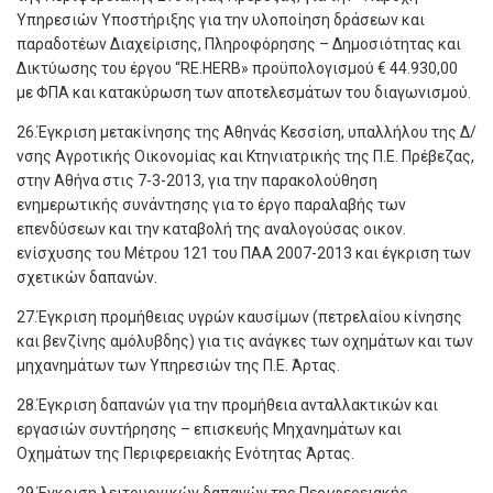
Υπηρεσιών Υποστήριξης για την υλοποίηση δράσεων και
παραδοτέων Διαχείρισης, Πληροφόρησης – Δημοσιότητας και
Δικτύωσης του έργου “RE.HERB» προϋπολογισμού € 44.930,00
με ΦΠΑ και κατακύρωση των αποτελεσμάτων του διαγωνισμού.
26.Έγκριση μετακίνησης της Αθηνάς Κεσσίση, υπαλλήλου της Δ/
νσης Αγροτικής Οικονομίας και Κτηνιατρικής της Π.Ε. Πρέβεζας,
στην Αθήνα στις 7-3-2013, για την παρακολούθηση
ενημερωτικής συνάντησης για το έργο παραλαβής των
επενδύσεων και την καταβολή της αναλογούσας οικον.
ενίσχυσης του Μέτρου 121 του ΠΑΑ 2007-2013 και έγκριση των
σχετικών δαπανών.
27.Έγκριση προμήθειας υγρών καυσίμων (πετρελαίου κίνησης
και βενζίνης αμόλυβδης) για τις ανάγκες των οχημάτων και των
μηχανημάτων των Υπηρεσιών της Π.Ε. Άρτας.
28.Έγκριση δαπανών για την προμήθεια ανταλλακτικών και
εργασιών συντήρησης – επισκευής Μηχανημάτων και
Οχημάτων της Περιφερειακής Ενότητας Άρτας.