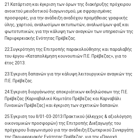
21.Κατάρτιση και έγκριση των όρων της διακήρυξης πρόχειρου
ανοικτού μειοδοτικού διαγωνισμού, με σφραγισμένες
προσφορές, για την ανάδειξη αναδόχου προμήθειας γραφικής
ύλης, χαρτιού, αναλωσίμων εκτυπωτών, αναλωσίμων φαξ και
φωτοτυπικών, για την κάλυψη των αναγκών των υπηρεσιών της
Περιφερειακής Ενότητας Πρέβεζας.
22.Συγκρότηση της Επιτροπής παρακολούθησης και παραλαβής
του έργου «Καταπολέμηση κουνουπιών Π.Ε. Πρέβεζας», για το
έτος 2013.
23.Έγκριση δαπανών για την κάλυψη λειτουργικών αναγκών της
Π.Ε. Πρέβεζας.
24.Έγκριση διοργάνωσης αποκριάτικων εκδηλώσεων της Π.Ε.
Πρέβεζας (Καρναβαλικό Κομιτάτο Πρέβεζας και Καρναβάλι
Γυναικών Πρέβεζας) και έγκριση των σχετικών δαπανών.
25.Έγκριση του ΙΙ/01-03-2013 Πρακτικού (έλεγχος & αξιολόγηση
οικονομικών προσφορών) της Επιτροπής Διεξαγωγής του
πρόχειρου διαγωνισμού για την ανάδειξη Εξωτερικού Συνεργάτη
της Περιφερειακής Ενότητας Πρέβεζας, για την «Παροχή