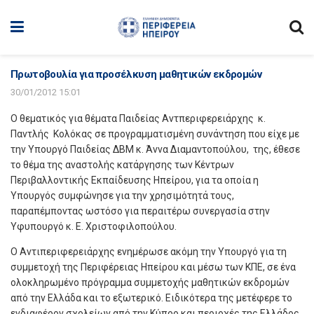
Πρωτοβουλία για προσέλκυση μαθητικών εκδρομών
30/01/2012 15:01
Ο θεματικός για θέματα Παιδείας Αντπεριφερειάρχης κ.
Παντλής Κολόκας σε προγραμματισμένη συνάντηση που είχε με
την Υπουργό Παιδείας ΔΒΜ κ. Άννα Διαμαντοπούλου, της, έθεσε
το θέμα της αναστολής κατάργησης των Κέντρων
Περιβαλλοντικής Εκπαίδευσης Ηπείρου, για τα οποία η
Υπουργός συμφώνησε για την χρησιμότητά τους,
παραπέμποντας ωστόσο για περαιτέρω συνεργασία στην
Υφυπουργό κ. Ε. Χριστοφιλοπούλου.
Ο Αντιπεριφερειάρχης ενημέρωσε ακόμη την Υπουργό για τη
συμμετοχή της Περιφέρειας Ηπείρου και μέσω των ΚΠΕ, σε ένα
ολοκληρωμένο πρόγραμμα συμμετοχής μαθητικών εκδρομών
από την Ελλάδα και το εξωτερικό. Ειδικότερα της μετέφερε το
ενδιαφέρον σχολείων από την Κύπρο και περιοχές της Ελλάδος