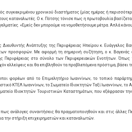
νός συγκεκριμένου χρονικού διαστήματος (μίας ημέρας ή περισσότ
τους καταναλωτές. Ο κ. Πότσης τόνισε πως η πρωτοβουλία βασίζετα
γγελματίες. «Εμείς δεν μπορούμε να νομοθετήσουμε μέτρα. Απλά κάν
ς Διευθυντής Ανάπτυξης της Περιφέρειας Ηπείρου κ. Ευάγγελος Βαγ
των προσφορών. Με αφορμή τη σημερινή συζήτηση, ο κ. Βαγενάς 
ης Περιφέρειας στο σύνολο των Περιφερειακών Ενοτήτων. Όπως τό
χόν ελλείψεις και θα επιβληθούν τα προβλεπόμενα πρόστιμα, βάσει τ
ωποι φορέων από το Επιμελητήριο Ιωαννίνων, το τοπικό παράρτη
στικό ΚΤΕΛ Ιωαννίνων, το Σωματείο Ιδιοκτητών Ταξί Ιωαννίνων, το 
ματείο Ιδιοκτητών Τουριστικών Καταστημάτων, που εξέφρασαν τη
ε πως ανάλογες συναντήσεις θα πραγματοποιηθούν και στις άλλες Πε
ια την στήριξη επιχειρηματιών και καταναλωτών.