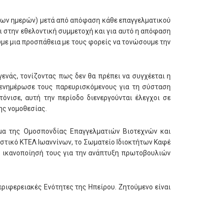
ερων ημερών) μετά από απόφαση κάθε επαγγελματικού
ι στην εθελοντική συμμετοχή και για αυτό η απόφαση
ουμε μια προσπάθεια με τους φορείς να τονώσουμε την
ενάς, τονίζοντας πως δεν θα πρέπει να συγχέεται η
ενημέρωσε τους παρευρισκόμενους για τη σύσταση
νισε, αυτή την περίοδο διενεργούνται έλεγχοι σε
ης νομοθεσίας.
μα της Ομοσπονδίας Επαγγελματιών Βιοτεχνών και
Αστικό ΚΤΕΛ Ιωαννίνων, το Σωματείο Ιδιοκτήτων Καφέ
ν ικανοποίησή τους για την ανάπτυξη πρωτοβουλιών
ριφερειακές Ενότητες της Ηπείρου. Ζητούμενο είναι