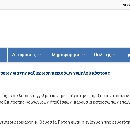
Διαύ
Αποφάσεις
Πληροφόρηση
Πολίτης
Πρ
σεων για την καθιέρωση περιόδων χαμηλού κόστους
ους ανά κλάδο επαγγελματιών, με στόχο την στήριξη των τοπικώ
 της Επιτροπής Κοινωνικών Υποθέσεων, παρουσία εκπροσώπων επαγγ
ντιπεριφερειάρχη κ. Οδυσσέα Πότση είναι η ενίσχυση της ρευστότ