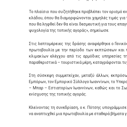
Το πλαίσιο που συζητήθηκε προβλέπει τον ορισμό ε
κλάδου, όπου θα διαμορφώνονται χαμηλές τιμές για 
που θα ληφθεί δεν θα είναι δεσμευτική για τους επα
ψυχολογία της τοπικής αγοράς», σημείωσε.
Στις λεπτομέρειες της δράσης αναφέρθηκε ο Γενικό
πρωτοβουλία με την περίοδο των εκπτώσεων και 
κλιμακίων ελέγχου από τις αρμόδιες υπηρεσίες τ
παραθεριστικά – τουριστικά μέρη, καταγράφονται τυ
Στη σύσκεψη συμμετείχαν, μεταξύ άλλων, εκπρόσ
Εμπόρων, τον Εμπορικό Σύλλογο Ιωαννίνων, το Υπερα
– Μπαρ – Εστιατορίων Ιωαννίνων, καθώς και το Σω
ενίσχυσης της τοπικής αγοράς.
Κλείνοντας τη συνεδρίαση, ο κ. Πότσης υπογράμμισ
να αναπτυχθεί μια πρωτοβουλία με σταθερά βήματα γ