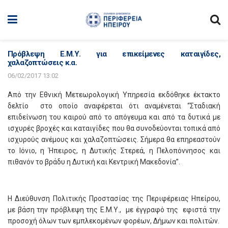
Πρόβλεψη Ε.Μ.Υ. για επικείμενες καταιγίδες,
χαλαζοπτώσεις κ.α.
06/02/2017 13:02
Από την Εθνική Μετεωρολογική Υπηρεσία εκδόθηκε έκτακτο
δελτίο στο οποίο αναφέρεται ότι αναμένεται “Σταδιακή
επιδείνωση του καιρού από το απόγευμα και από τα δυτικά με
ισχυρές βροχές και καταιγίδες που θα συνοδεύονται τοπικά από
ισχυρούς ανέμους και χαλαζοπτώσεις. Σήμερα θα επηρεαστούν
το Ιόνιο, η Ήπειρος, η Δυτικής Στερεά, η Πελοπόννησος και
πιθανόν το βράδυ η Δυτική και Κεντρική Μακεδονία”.
Η Διεύθυνση Πολιτικής Προστασίας της Περιφέρειας Ηπείρου,
με βάση την πρόβλεψη της Ε.Μ.Υ., με έγγραφό της εφιστά την
προσοχή όλων των εμπλεκομένων φορέων, Δήμων και πολιτών.