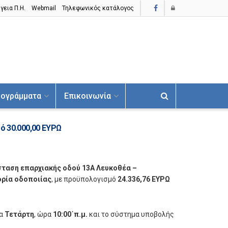
γεια Π.H.
Webmail
Τηλεφωνικός κατάλογος
ογράμματα
Επικοινωνία
ό 30.000,00 ΕΥΡΩ
ταση επαρχιακής οδού 13Α Λευκοθέα –
ρία οδοποιίας
, με προϋπολογισμό
24.336,76 ΕΥΡΩ
α
Τετάρτη
, ώρα
10:00΄π.μ.
και το σύστημα υποβολής