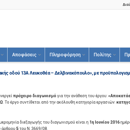
Διαύ
Αποφάσεις
Πληροφόρηση
Πολίτης
Πρ
κής οδού 13Α Λευκοθέα – Δελβινακόπουλο», με προϋπολογισμ
ενεργεί
πρόχειρο διαγωνισμό
για την ανάθεση του έργου:
«Αποκατάσ
ΡΩ
. Το έργο συντίθεται από την ακόλουθη κατηγορία εργασιών:
κατηγο
ερομηνία διεξαγωγής του διαγωνισμού είναι η
1η Ιουνίου 2016
ημέρ
ου άρθρου
5
του Ν. 3669/08.