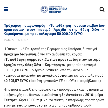
Πρόχειρος διαγωνισμός «Τοποθέτηση συρματοκιβωτίων
προστασίας στον ποταμό Άραχθο στην θέση Χάνι –
Καμπέραγα», με προϋπολογισμό 50.000,00 ΕΥΡΩ
19/07/2016 13:07
Η Οικονομική Επιτροπή της Περιφέρειας Ηπείρου, διενεργεί
πρόχειρο διαγωνισμό
για την ανάθεση του έργου:
«Τοποθέτηση συρματοκιβωτίων προστασίας στον ποταμό
Άραχθο στην θέση Χάνι – Καμπέραγα»
, με προϋπολογισμό
50.000,00 ΕΥΡΩ
. Το έργο συντίθεται από την ακόλουθη
κατηγορία εργασιών:
κατηγορία οδοποιίας
, με προϋπολογισμό
40.295,57 ΕΥΡΩ
(δαπάνη εργασιών, ΓΕ και ΟΕ και απρόβλεπτα).
Η ημερομηνία λήξης υποβολής των προσφορών και ημερομηνία
διεξαγωγής του διαγωνισμού είναι η
3η Αυγούστου 2016
ημέρα
Τετάρτη
, ώρα
10:00΄π.μ.
και το σύστημα υποβολής προσφορών
είναι με
ενιαίο ποσοστό έκπτωσης
, του άρθρου
5
του Ν.