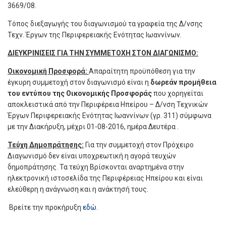
3669/08.
Τόπος διεξαγωγής του διαγωνισμού τα γραφεία της Δ/νσης
Τεχν. Έργων της Περιφερειακής Ενότητας Ιωαννίνων.
ΔΙΕΥΚΡΙΝΙΣΕΙΣ ΓΙΑ ΤΗΝ ΣΥΜΜΕΤΟΧΗ ΣΤΟΝ ΔΙΑΓΩΝΙΣΜΟ:
Οικονομική Προσφορά:
Απαραίτητη προϋπόθεση για την
έγκυρη συμμετοχή στον διαγωνισμό είναι η
δωρεάν προμήθεια
του εντύπου της Οικονομικής Προσφοράς
που χορηγείται
αποκλειστικά από την Περιφέρεια Ηπείρου – Δ/νση Τεχνικών
Έργων Περιφερειακής Ενότητας Ιωαννίνων (γρ. 311) σύμφωνα
με την Διακήρυξη, μέχρι 01-08-2016, ημέρα Δευτέρα .
Τεύχη Δημοπράτησης:
Για την συμμετοχή στον Πρόχειρο
Διαγωνισμό δεν είναι υποχρεωτική η αγορά τευχών
δημοπράτησης. Τα τεύχη Βρίσκονται αναρτημένα στην
ηλεκτρονική ιστοσελίδα της Περιφέρειας Ηπείρου και είναι
ελεύθερη η ανάγνωση και η ανάκτησή τους.
Βρείτε την προκήρυξη
εδώ
.