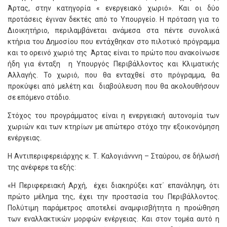
Άρτας, στην κατηγορία « ενεργειακό χωριό». Και οι δύο
προτάσεις έγιναν δεκτές από το Υπουργείο. Η πρόταση για το
Διοικητήριο, περιλαμβάνεται ανάμεσα στα πέντε συνολικά
κτήρια του Δημοσίου που εντάχθηκαν στο πιλοτικό πρόγραμμα
και το ορεινό χωριό της Άρτας είναι το πρώτο που ανακοίνωσε
ήδη για ένταξη η Υπουργός Περιβάλλοντος και Κλιματικής
Αλλαγής. Το χωριό, που θα ενταχθεί στο πρόγραμμα, θα
προκύψει από μελέτη και διαβούλευση που θα ακολουθήσουν
σε επόμενο στάδιο.
Στόχος του προγράμματος είναι η ενεργειακή αυτονομία των
χωριών και των κτηρίων με απώτερο στόχο την εξοικονόμηση
ενέργειας.
Η Αντιπεριφερειάρχης κ. Τ. Καλογιάνννη – Σταύρου, σε δήλωσή
της ανέφερε τα εξής:
«Η Περιφερειακή Αρχή, έχει διακηρύξει κατ΄ επανάληψη, ότι
πρώτο μέλημα της, έχει την προστασία του Περιβάλλοντος.
Πολύτιμη παράμετρος αποτελεί αναμφισβήτητα η προώθηση
των εναλλακτικών μορφών ενέργειας. Και στον τομέα αυτό η