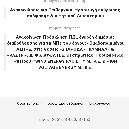
προηγούμενη ανάρτηση
Ανακοινώσεις για Πειθαρχικό- προσφυγή ακύρωσης
απόφασης Διαιτητικού Δικαστηρίου
επόμενη ανάρτηση
Ανακοίνωση-Πρόσκληση Π.Σ., έναρξη δημόσιας
διαβούλευσης για τη ΜΠε του έργου: «Ομαδοποιημένοι
ΑΣΠΗΕ, στις θέσεις «ΣΤΑΡΟΔΑ»,«ΚΑΜΗΛΑ» &
«ΚΑΣΤΡΙ», Δ. Φιλιατών, Π.Ε. Θεσπρωτίας, Περιφέρειας
Ηπείρου»”WIND ENERGY FACILITY Μ.Ι.Κ.Ε. & HIGH
VOLTAGE ENERGY M.I.K.Ε.
Όροι χρήσης
Προσωπικά δεδομένα
Επικοινωνία
τηλ. κ.: 26510.87000, .87150