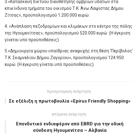
3.«Κατασκευή δικτύου διευθέτησης ομβρίων υδάτων στα
επικίνδυνα τμήματα του οικισμού Τ.Κ. Άνω Λαψίστας Δήμου
Ζίτσας», προϋπολογισμού 1.200.000 ευρώ.
4. «Ανάπλαση πεζοδρομίων και κλιμάκων στο κέντρο της πόλης
της Ηγουμενίτσας», προϋπολογισμού 520.000 ευρώ. (Η έγκριση
γίνεται υπό προϋποθέσεις).
5.«Δημιουργία χώρου υπαίθριας αναψυχής στη θέση ‘Περίβολος’
Τ.Κ. Σκαμνελίου Δήμου Ζαγορίου», προϋπολογισμού 124.950
ευρώ. (Η έγκριση γίνεται υπό προϋποθέσεις).
προηγούμενη ανάρτηση
Σε εξέλιξη η πρωτοβουλία «Epirus Friendly Shopping»
επόμενη ανάρτηση
Επενδυτικό ενδιαφέρον από EBRD για την οδική
σύνδεση Ηγουμενίτσα – Αλβανία