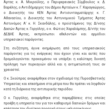
Άρτας κ. Α. Μικρούλης, ο Περιφερειακός Σύμβουλος κ. Δ.
Βαρέλης, ο Αντιδήμαρχος του Δήμου Αρταίων κ. Γ. Καραγεώργος,
ο Διοικητής του ΚΕΝ Άρτας Αντισυνταγματάρχης κ. Γ.
Αθανασίου, ο Διοικητής του Αστυνομικού Τμήματος Άρτας
Αστυνόμος Α’ κ. Η. Σκανδάλης, ο προϊστάμενος της Δ/νσης
Δασών Άρτας κ. Γοργόλης, ο κ. Φώτιος Χαραλάμπης, Δ/ντής του
ΔΕΔΗΕ Άρτας, εκπρόσωποι εθελοντών και αρμόδιοι
υπηρεσιακοί παράγοντες.
Στη συζήτηση, έγινε ενημέρωση από τους υπηρεσιακούς
παράγοντες για τις ενέργειες που έχουν γίνει και αυτές που
δρομολογούνται προκειμένου να υπάρξει η καλύτερη δυνατή
πρόληψη των πυρκαγιών αλλά και η αντιμετώπισή τους αν
χρειαστεί.
Ο κ. Σκούπρας αναφέρθηκε στον σχεδιασμό της Πυροσβεστικής
Υπηρεσίας και επεσήμανε στα μέτρα που θα πρέπει να ληφθούν
κατά τη διάρκεια της αντιπυρικής περιόδου.
Ο κ. Γοργόλης, αναφέρθηκε στις παρεμβάσεις στις οποίες
προέβη η υπηρεσία του για τον καθαρισμό δασικών δρόμων και
επέστησε την ιδιαίτερη προσοχή στους μελισσοκόμους.