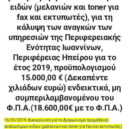
ειδών (μελανιών και toner για
fax και εκτυπωτές), για τη
κάλυψη των αναγκών των
υπηρεσιών της Περιφερειακής
Ενότητας Ιωαννίνων,
Περιφέρειας Ηπείρου για το
έτος 2019, προϋπολογισμού
15.000,00 € (Δεκαπέντε
χιλιάδων ευρώ) ενδεικτικά, μη
συμπεριλαμβανομένου του
Φ.Π.Α.(18.600,00€ με το Φ.Π.Α.)
16/05/2019:
Διευκρίνιση για το Διαγωνισμό προμήθειας
αναλώσιμων ειδών (μελανιών και toner για fax και εκτυπωτές)