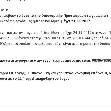
ΙΣΜΟ:
 να λάβουν
το έντυπο της Οικονομικής Προσφοράς στα γραφεία της
1) κατά τις εργάσιμες ημέρες και ώρες,
μέχρι 23-11-2017
.
ετικά με τον διαγωνισμό, διατίθενται μέχρι 24-11-2017 στη Δ/νση
452 21 – Ιωάννινα στο τηλ.: 2651087319, Fax: 2651087441, αρμόδιοι
 και τα υπόλοιπα συμβατικά τεύχη είναι αναρτημένα στην διαδικτ
ικά να αναγράφεται στην εγγυητική συμμετοχής είναι: 98386/108
ήρια Επιλογής, Β. Οικονομική και χρηματοοικονομική επάρκεια, 
να με το 22.Γ της Διακήρυξης του έργου.