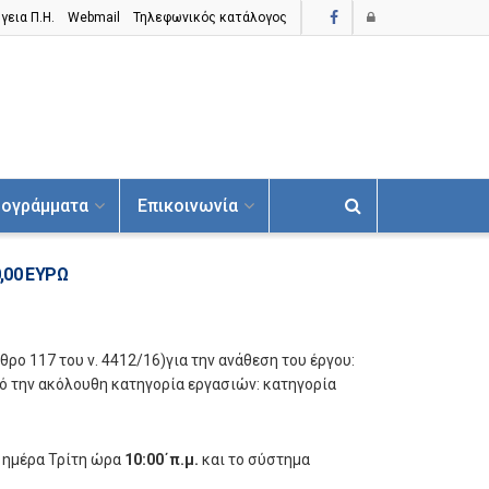
γεια Π.H.
Webmail
Τηλεφωνικός κατάλογος
ογράμματα
Επικοινωνία
,00 ΕΥΡΩ
θρο 117 του ν. 4412/16)για την ανάθεση του έργου:
από την ακόλουθη κατηγορία εργασιών: κατηγορία
, ημέρα Τρίτη ώρα
10:00΄π.μ.
και το σύστημα