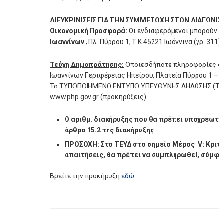
ΔΙΕΥΚΡΙΝΙΣΕΙΣ ΓΙΑ ΤΗΝ ΣΥΜΜΕΤΟΧΗ ΣΤΟΝ ΔΙΑΓΩΝ
Οικονομική Προσφορά:
Οι ενδιαφερόμενοι μπορούν
Ιωαννίνων
, Πλ. Πύρρου 1, Τ.Κ.45221 Ιωάννινα (γρ. 31
Τεύχη Δημοπράτησης:
Οποιεσδήποτε πληροφορίες σχ
Ιωαννίνων Περιφέρειας Ηπείρου, Πλατεία Πύρρου 1 – 
Το ΤΥΠΟΠΟΙΗΜΕΝΟ ΕΝΤΥΠΟ ΥΠΕΥΘΥΝΗΣ ΔΗΛΩΣΗΣ (TEΥΔ)
www.php.gov.gr (προκηρύξεις).
Ο αριθμ. διακήρυξης που θα πρέπει υποχρεωτ
άρθρο 15.2 της διακήρυξης
ΠΡΟΣΟΧΗ: Στο ΤΕΥΔ στο σημείο Μέρος ΙV: Κριτ
απαιτήσεις, θα πρέπει να συμπληρωθεί, σύμφω
Βρείτε την προκήρυξη
εδώ
.