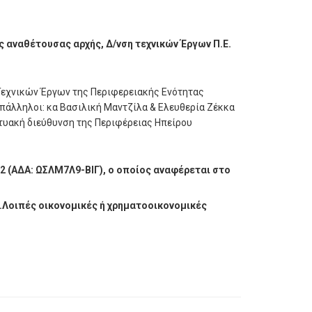
 αναθέτουσας αρχής, Δ/νση τεχνικών Έργων Π.Ε.
 Τεχνικών Έργων της Περιφερειακής Ενότητας
 υπάλληλοι: κα Βασιλική Μαντζίλα & Ελευθερία Ζέκκα
υακή διεύθυνση της Περιφέρειας Ηπείρου
02 (ΑΔΑ: ΩΣΛΜ7Λ9-ΒΙΓ), ο οποίος αναφέρεται στο
6.Λοιπές οικονομικές ή χρηματοοικονομικές