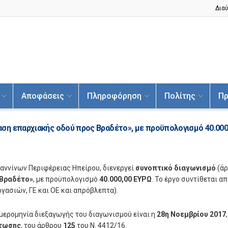
Διαύ
Αποφάσεις
Πληροφόρηση
Πολίτης
Πρ
ση επαρχιακής οδού προς Βραδέτο», με προϋπολογισμό 40.000
αννίνων Περιφέρειας Ηπείρου, διενεργεί
συνοπτικό διαγωνισμό
(άρ
 Βραδέτο»
, με προϋπολογισμό
40.000,00 ΕΥΡΩ
. Το έργο συντίθεται 
γασιών, ΓΕ και ΟΕ και απρόβλεπτα).
ερομηνία διεξαγωγής του διαγωνισμού είναι η
28η Νοεμβρίου 2017
πτωσης
, του άρθρου
125
του Ν. 4412/16.