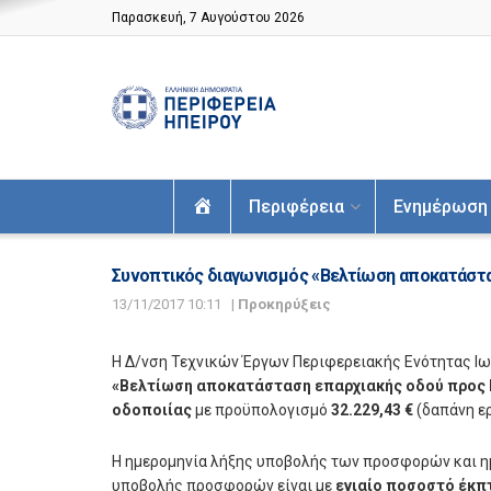
Παρασκευή, 7 Αυγούστου 2026
Αρχική
Περιφέρεια
Ενημέρωση
Συνοπτικός διαγωνισμός «Βελτίωση αποκατάστα
13/11/2017 10:11
|
Προκηρύξεις
Η Δ/νση Τεχνικών Έργων Περιφερειακής Ενότητας Ιω
«Βελτίωση αποκατάσταση επαρχιακής οδού προς
οδοποιίας
με προϋπολογισμό
32.229,43 €
(δαπάνη ερ
Η ημερομηνία λήξης υποβολής των προσφορών και ημ
υποβολής προσφορών είναι με
ενιαίο ποσοστό έκ