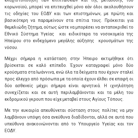
ελαχιστοποίηση των επιπτώσεων και της μετάδοσης του
κορωνοϊού, μπορεί να επιτευχθεί μόνο εάν όλοι ακολουθήσουν
τις οδηγίες του ΕΟΔΥ και των επιστημόνων, με πρώτη και
βασικότερη να παραμείνουν στα σπίτια τους. Πρόκειται για
θεμελιώδη ζήτημα, ούτως ώστε να μπορέσει να ανταποκριθεί το
Εθνικό Σύστημα Υγείας και ειδικότερα τα νοσοκομεία της
Ηπείρου στο ενδεχόμενο μεγάλης αύξησης κρουσμάτων της
νόσου.
Μέχρι σήμερα η κατάσταση στην Ήπειρο εκτιμήθηκε ότι
βρίσκεται σε καλό επίπεδο. Έχουν καταγραφεί μόνο δύο
κρούσματα στα Ιωάννινα, ενώ όλα τα δείγματα που έχουν σταλεί
προς έλεγχο από πρόσωπα με τα οποία έχουν έλθει σε επαφή οι
δύο ασθενείς μέχρι σήμερα είναι αρνητικά. Η ιχνηλάτηση
συνεχίζεται και σε αυτή περιλαμβάνονται και τα μέλη του
εκδρομικού γκρουπ που είχε μεταβεί στους Αγίους Τόπους.
Με την ευκαιρία απευθύνεται σύσταση στους πολίτες να μην
λαμβάνουν υπόψη όσα ανεύθυνα διαδίδονται, αλλά σε αυτά που
υπεύθυνα ανακοινώνονται από το Υπουργείο Υγείας και τον
ΕΟΔΥ.