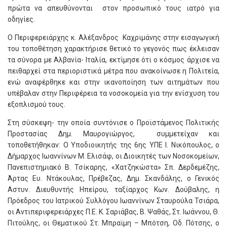
πρώτα να απευθύνονται στον προσωπικό τους ιατρό για
οδηγίες.
Ο Περιφερειάρχης κ. Αλέξανδρος Καχριμάνης στην εισαγωγική
του τοποθέτηση χαρακτήρισε θετικό το γεγονός πως έκλεισαν
τα σύνορα με Αλβανία- Ιταλία, εκτίμησε ότι ο κόσμος άρχισε να
πειθαρχεί στα περιοριστικά μέτρα που ανακοίνωσε η Πολιτεία,
ενώ αναφέρθηκε και στην ικανοποίηση των αιτημάτων που
υπέβαλαν στην Περιφέρεια τα νοσοκομεία για την ενίσχυση του
εξοπλισμού τους.
Στη σύσκεψη- την οποία συντόνισε ο Προϊστάμενος Πολιτικής
Προστασίας Δημ. Μαυρογιώργος, συμμετείχαν και
τοποθετήθηκαν: Ο Υποδιοικητής της 6ης ΥΠΕ Ι. Νικόπουλος, ο
Δήμαρχος Ιωαννίνων Μ. Ελισάφ, οι Διοικητές των Νοσοκομείων,
Πανεπιστημιακό Β. Τσίκαρης, «Χατζηκώστα» Σπ. Δερδεμέζης,
Άρτας Ευ. Ντάκουλας, Πρέβεζας, Δημ. Σκανδάλης, ο Γενικός
Αστυν. Διευθυντής Ηπείρου, ταξίαρχος Κων. Δούβαλης, η
Πρόεδρος του Ιατρικού Συλλόγου Ιωαννίνων Σταυρούλα Τσιάρα,
οι Αντιπεριφερειάρχες Π.Ε. Κ. Σαριάβας, Β. Ψαθάς, Στ. Ιωάννου, Θ.
Πιτούλης, οι Θεματικού Στ. Μπραϊμη – Μπότση, Οδ. Πότσης, ο