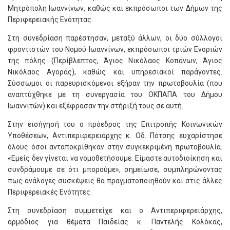
Μητρόπολη Ιωαννίνων, καθώς και εκπρόσωποι των Δήμων της
Περιφερειακής Ενότητας.
Στη συνεδρίαση παρέστησαν, μεταξύ άλλων, οι δύο σύλλογοι
φροντιστών του Νομού Ιωαννίνων, εκπρόσωποι τριών Ενοριών
της πόλης (Περίβλεπτος, Άγιος Νικόλαος Κοπάνων, Άγιος
Νικόλαος Αγοράς), καθώς και υπηρεσιακοί παράγοντες.
Σύσσωμοι οι παρευρισκόμενοι εξήραν την πρωτοβουλία (που
αναπτύχθηκε με τη συνεργασία του ΟΚΠΑΠΑ του Δήμου
Ιωαννιτών) και εξέφρασαν την στήριξή τους σε αυτή.
Στην εισήγησή του ο πρόεδρος της Επιτροπής Κοινωνικών
Υποθέσεων, Αντιπεριφερειάρχης κ. Οδ. Πότσης ευχαρίστησε
όλους όσοι ανταποκρίθηκαν στην συγκεκριμένη πρωτοβουλία.
«Εμείς δεν γίνεται να νομοθετήσουμε. Είμαστε αυτοδιοίκηση και
συνδράμουμε σε ότι μπορούμε», σημείωσε, συμπληρώνοντας
πως ανάλογες συσκέψεις θα πραγματοποιηθούν και στις άλλες
Περιφερειακές Ενότητες.
Στη συνεδρίαση συμμετείχε και ο Αντιπεριφερειάρχης,
αρμόδιος για θέματα Παιδείας κ. Παντελής Κολόκας,