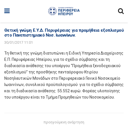
Θετική γνώμη Ε.Υ.Δ. Περιφέρειας για προμήθεια εξοπλισμού
στο Πανεπιστημιακό Νοσ. Ιωαννίνων.
30/01/2017 11:01
Τη θετική της γνώμη διατυπώνει η Ειδική Υπηρεσία Διαχείρισης
Ε.Π. Περιφέρειας Ηπείρου, για το σχέδιο σύμβασης και τη
διαδικασία ανάθεσης του υποέργου “Προμήθεια ξενοδοχειακού
εξοπλισμού” της προσθήκης πενταόροφου Κτιρίου
Νοσηλευτικών Μονάδων στο Περιφερειακό Γενικό Νοσοκομείο
Ιωαννίνων, συνολικού προϋπολογισμού για το σχέδιο σύμβασης
και τη διαδικασία ανάθεσης 55.552 ευρώ. Φορέας υλοποίησης
του υποέργου είναι το Τμήμα Προμηθειών του Νοσοκομείου.
προηγούμενη ανάρτηση