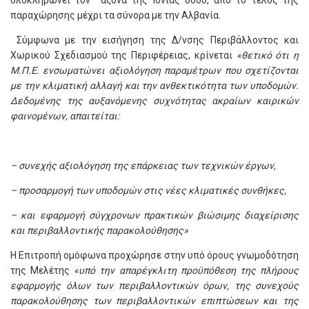
ολοκληρώνει τον άξονα της Ιόνιας οδού, από το τέλος της
παραχώρησης μέχρι τα σύνορα με την Αλβανία.
Σύμφωνα με την εισήγηση της Δ/νσης Περιβάλλοντος και
Χωρικού Σχεδιασμού της Περιφέρειας, κρίνεται
«θετικό ότι η
Μ.Π.Ε. ενσωματώνει αξιολόγηση παραμέτρων που σχετίζονται
με την κλιματική αλλαγή και την ανθεκτικότητα των υποδομών.
Δεδομένης της αυξανόμενης συχνότητας ακραίων καιρικών
φαινομένων, απαιτείται:
– συνεχής αξιολόγηση της επάρκειας των τεχνικών έργων,
– προσαρμογή των υποδομών στις νέες κλιματικές συνθήκες,
– και εφαρμογή σύγχρονων πρακτικών βιώσιμης διαχείρισης
και περιβαλλοντικής παρακολούθησης»
Η Επιτροπή ομόφωνα προχώρησε στην υπό όρους γνωμοδότηση
της Μελέτης
«υπό την απαρέγκλιτη προϋπόθεση της πλήρους
εφαρμογής όλων των περιβαλλοντικών όρων, της συνεχούς
παρακολούθησης των περιβαλλοντικών επιπτώσεων και της