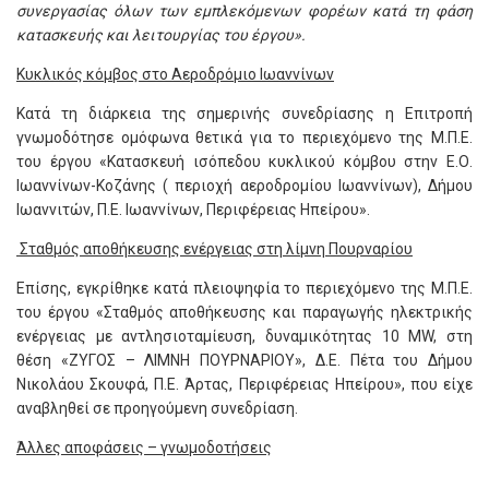
συνεργασίας όλων των εμπλεκόμενων φορέων κατά τη φάση
κατασκευής και λειτουργίας του έργου».
Κυκλικός κόμβος στο Αεροδρόμιο Ιωαννίνων
Κατά τη διάρκεια της σημερινής συνεδρίασης η Επιτροπή
γνωμοδότησε ομόφωνα θετικά για το περιεχόμενο της Μ.Π.Ε.
του έργου «Κατασκευή ισόπεδου κυκλικού κόμβου στην Ε.Ο.
Ιωαννίνων-Κοζάνης ( περιοχή αεροδρομίου Ιωαννίνων), Δήμου
Ιωαννιτών, Π.Ε. Ιωαννίνων, Περιφέρειας Ηπείρου».
Σταθμός αποθήκευσης ενέργειας στη λίμνη Πουρναρίου
Επίσης, εγκρίθηκε κατά πλειοψηφία το περιεχόμενο της Μ.Π.Ε.
του έργου «Σταθμός αποθήκευσης και παραγωγής ηλεκτρικής
ενέργειας με αντλησιοταμίευση, δυναμικότητας 10 MW, στη
θέση «ΖΥΓΟΣ – ΛΙΜΝΗ ΠΟΥΡΝΑΡΙΟΥ», Δ.Ε. Πέτα του Δήμου
Νικολάου Σκουφά, Π.Ε. Άρτας, Περιφέρειας Ηπείρου», που είχε
αναβληθεί σε προηγούμενη συνεδρίαση.
Άλλες αποφάσεις – γνωμοδοτήσεις