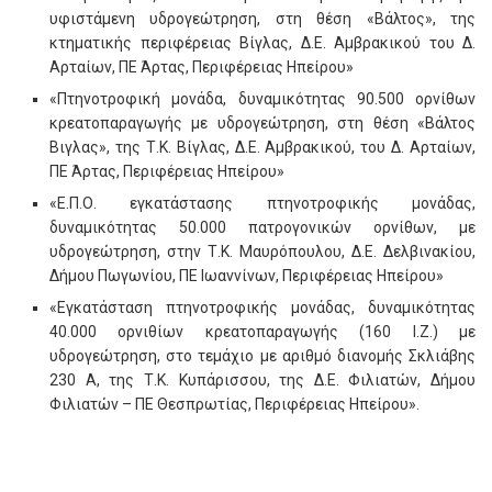
υφιστάμενη υδρογεώτρηση, στη θέση «Βάλτος», της
κτηματικής περιφέρειας Βίγλας, Δ.Ε. Αμβρακικού του Δ.
Αρταίων, ΠΕ Άρτας, Περιφέρειας Ηπείρου»
«Πτηνοτροφική μονάδα, δυναμικότητας 90.500 ορνίθων
κρεατοπαραγωγής με υδρογεώτρηση, στη θέση «Βάλτος
Βιγλας», της Τ.Κ. Βίγλας, Δ.Ε. Αμβρακικού, του Δ. Αρταίων,
ΠΕ Άρτας, Περιφέρειας Ηπείρου»
«Ε.Π.Ο. εγκατάστασης πτηνοτροφικής μονάδας,
δυναμικότητας 50.000 πατρογονικών ορνίθων, με
υδρογεώτρηση, στην Τ.Κ. Μαυρόπουλου, Δ.Ε. Δελβινακίου,
Δήμου Πωγωνίου, ΠΕ Ιωαννίνων, Περιφέρειας Ηπείρου»
«Εγκατάσταση πτηνοτροφικής μονάδας, δυναμικότητας
40.000 ορνιθίων κρεατοπαραγωγής (160 Ι.Ζ.) με
υδρογεώτρηση, στο τεμάχιο με αριθμό διανομής Σκλιάβης
230 Α, της Τ.Κ. Κυπάρισσου, της Δ.Ε. Φιλιατών, Δήμου
Φιλιατών – ΠΕ Θεσπρωτίας, Περιφέρειας Ηπείρου».