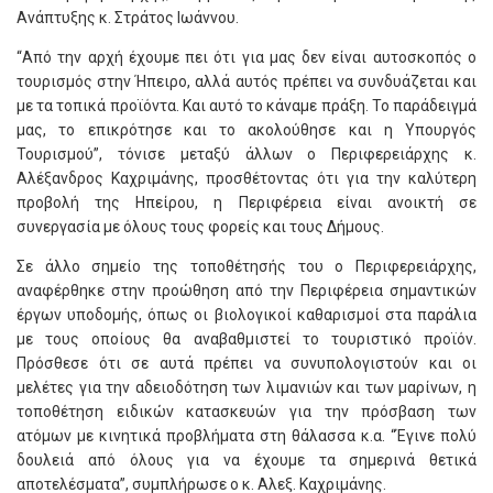
Ανάπτυξης κ. Στράτος Ιωάννου.
“Από την αρχή έχουμε πει ότι για μας δεν είναι αυτοσκοπός ο
τουρισμός στην Ήπειρο, αλλά αυτός πρέπει να συνδυάζεται και
με τα τοπικά προϊόντα. Και αυτό το κάναμε πράξη. Το παράδειγμά
μας, το επικρότησε και το ακολούθησε και η Υπουργός
Τουρισμού”, τόνισε μεταξύ άλλων ο Περιφερειάρχης κ.
Αλέξανδρος Καχριμάνης, προσθέτοντας ότι για την καλύτερη
προβολή της Ηπείρου, η Περιφέρεια είναι ανοικτή σε
συνεργασία με όλους τους φορείς και τους Δήμους.
Σε άλλο σημείο της τοποθέτησής του ο Περιφερειάρχης,
αναφέρθηκε στην προώθηση από την Περιφέρεια σημαντικών
έργων υποδομής, όπως οι βιολογικοί καθαρισμοί στα παράλια
με τους οποίους θα αναβαθμιστεί το τουριστικό προϊόν.
Πρόσθεσε ότι σε αυτά πρέπει να συνυπολογιστούν και οι
μελέτες για την αδειοδότηση των λιμανιών και των μαρίνων, η
τοποθέτηση ειδικών κατασκευών για την πρόσβαση των
ατόμων με κινητικά προβλήματα στη θάλασσα κ.α. “Έγινε πολύ
δουλειά από όλους για να έχουμε τα σημερινά θετικά
αποτελέσματα”, συμπλήρωσε ο κ. Αλεξ. Καχριμάνης.