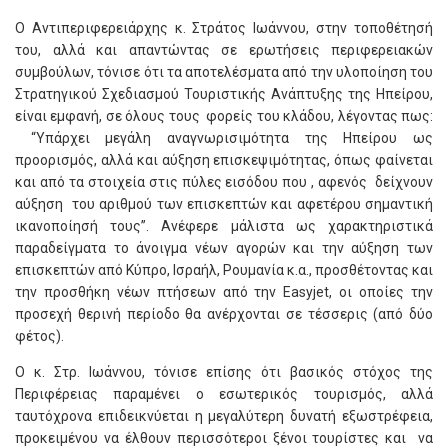
Ο Αντιπεριφερειάρχης κ. Στράτος Ιωάννου, στην τοποθέτησή
του, αλλά και απαντώντας σε ερωτήσεις περιφερειακών
συμβούλων, τόνισε ότι τα αποτελέσματα από την υλοποίηση του
Στρατηγικού Σχεδιασμού Τουριστικής Ανάπτυξης της Ηπείρου,
είναι εμφανή, σε όλους τους φορείς του κλάδου, λέγοντας πως:
“Υπάρχει μεγάλη αναγνωρισιμότητα της Ηπείρου ως
προορισμός, αλλά και αύξηση επισκεψιμότητας, όπως φαίνεται
και από τα στοιχεία στις πύλες εισόδου που , αφενός δείχνουν
αύξηση του αριθμού των επισκεπτών και αφετέρου σημαντική
ικανοποίησή τους”. Ανέφερε μάλιστα ως χαρακτηριστικά
παραδείγματα το άνοιγμα νέων αγορών και την αύξηση των
επισκεπτών από Κύπρο, Ισραήλ, Ρουμανία κ.α., προσθέτοντας και
την προσθήκη νέων πτήσεων από την
Easyjet
, οι οποίες την
προσεχή θερινή περίοδο θα ανέρχονται σε τέσσερις (από δύο
φέτος).
Ο κ. Στρ. Ιωάννου, τόνισε επίσης ότι βασικός στόχος της
Περιφέρειας παραμένει ο εσωτερικός τουρισμός, αλλά
ταυτόχρονα επιδεικνύεται η μεγαλύτερη δυνατή εξωστρέφεια,
προκειμένου να έλθουν περισσότεροι ξένοι τουρίστες και να