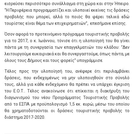
εισρεύσει περισσότερο συνάλλαγμα στη χώρα και στην Ήπειρο.
“Η Περιφέρεια προγραμματίζει και υλοποιεί εκείνες τις δράσεις
προβολής που μπορεί, αλλά το ποιός θα φέρει τελικά εδώ
τουρίστες είναι θέμα των επιχειρηματιών”, επεσήμανε επίσης.
Όσον αφορά το προτεινόμενο πρόγραμμα τουριστικής προβολής
για το 2017, ο κ. Ιωάννου, τόνισε ότι η υλοποίησή του θα γίνει
πάντα με τη συνεργασία των επαγγελματιών του κλάδου: “Δεν
λειτουργούμε ευκαιριακά και θα συνεργαστούμε, όπως πάντα, με
όλους τους Δήμους και τους φορείς” υπογράμμισε.
Τέλος προς την υλοποίησή του, ανέφερε ότι περιλαμβάνει
δράσεις, που ενδεχομένως να μην υλοποιηθούν στο σύνολό
τους, αλλά για κάθε ενδεχόμενο θα πρέπει να υπάρχει έγκριση
του Ε.Ο.Τ.. Τέλος ανακοίνωσε ότι επίκειται η διακήρυξη του
διαγωνισμού του νέου Προγράμματος Τουριστικής Προβολής
από το ΕΣΠΑ με προϋπολογισμό 1,5 εκ. ευρώ, μέσω του οποίου
θα χρηματοδοτούνται οι δράσεις τουριστικής προβολής το
διάστημα 2017-2020.