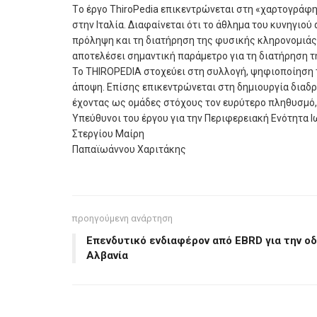
Tο έργο ThiroPedia επικεντρώνεται στη «χαρτογράφ
στην Ιταλία. Διαφαίνεται ότι το άθλημα του κυνηγιο
πρόληψη και τη διατήρηση της φυσικής κληρονομιάς. 
αποτελέσει σημαντική παράμετρο για τη διατήρηση 
Το THIROPEDIA στοχεύει στη συλλογή, ψηφιοποίηση 
άποψη. Επίσης επικεντρώνεται στη δημιουργία διαδ
έχοντας ως ομάδες στόχους τον ευρύτερο πληθυσμό, 
Υπεύθυνοι του έργου για την Περιφερειακή Ενότητα Ι
Στεργίου Μαίρη
Παπαϊωάννου Χαριτάκης
προηγούμενη ανάρτηση
Επενδυτικό ενδιαφέρον από EBRD για την ο
Αλβανία