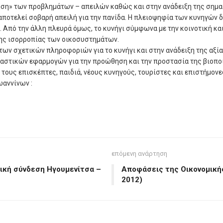
ηση» των προβλημάτων – απειλών καθώς και στην ανάδειξη της σημασ
ύ αποτελεί σοβαρή απειλή για την πανίδα. Η πλειοψηφία των κυνηγών 
Από την άλλη πλευρά όμως, το κυνήγι σύμφωνα με την κοινοτική και
της ισορροπίας των οικοσυστημάτων.
των σχετικών πληροφοριών για το κυνήγι και στην ανάδειξη της αξί
ραστικών εφαρμογών για την προώθηση και την προστασία της βιοπο
τους επισκέπτες, παιδιά, νέους κυνηγούς, τουρίστες και επιστήμονε
ωαννίνων :
επόμενη ανάρτηση
δική σύνδεση Ηγουμενίτσα –
Αποφάσεις της Οικονομική
2012)